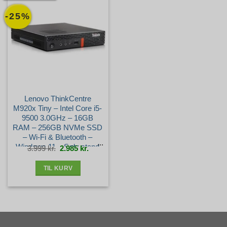
-25%
Lenovo ThinkCentre
M920x Tiny – Intel Core i5-
9500 3.0GHz – 16GB
RAM – 256GB NVMe SSD
– Wi-Fi & Bluetooth –
Windows 11 – Sølv stand
Den
Den
3.999
kr.
2.985
kr.
oprindelige
aktuelle
pris
pris
var:
er:
3.999 kr..
2.985 kr..
TIL KURV