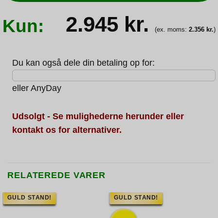
2.945
kr.
Kun:
(ex. moms:
2.356
kr.
)
Du kan også dele din betaling op for:
eller
AnyDay
Udsolgt - Se mulighederne herunder eller
kontakt os for alternativer.
RELATEREDE VARER
GULD STAND!
GULD STAND!