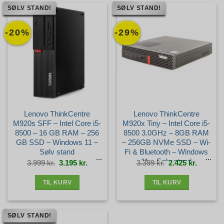
SØLV STAND!
SØLV STAND!
-20%
-29%
Lenovo ThinkCentre
Lenovo ThinkCentre
M920s SFF – Intel Core i5-
M920x Tiny – Intel Core i5-
8500 – 16 GB RAM – 256
8500 3.0GHz – 8GB RAM
GB SSD – Windows 11 –
– 256GB NVMe SSD – Wi-
Sølv stand
Fi & Bluetooth – Windows
11 – Sølv stand
Den
Den
Den
Den
3.999
kr.
3.195
kr.
3.399
kr.
2.425
kr.
oprindelige
aktuelle
oprindelige
aktuelle
pris
pris
pris
pris
var:
er:
var:
er:
3.999 kr..
3.195 kr..
3.399 kr..
2.425 kr.
TIL KURV
TIL KURV
SØLV STAND!