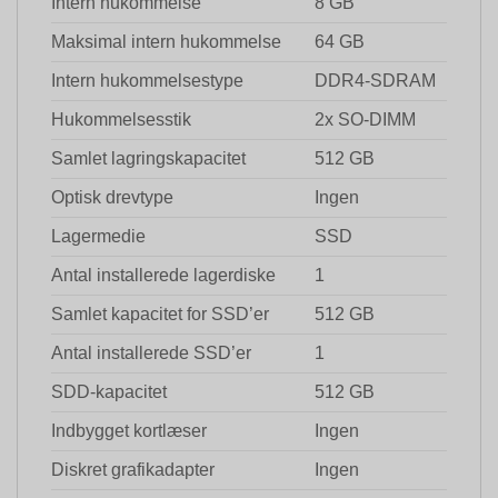
Intern hukommelse
8 GB
Maksimal intern hukommelse
64 GB
Intern hukommelsestype
DDR4-SDRAM
Hukommelsesstik
2x SO-DIMM
Samlet lagringskapacitet
512 GB
Optisk drevtype
Ingen
Lagermedie
SSD
Antal installerede lagerdiske
1
Samlet kapacitet for SSD’er
512 GB
Antal installerede SSD’er
1
SDD-kapacitet
512 GB
Indbygget kortlæser
Ingen
Diskret grafikadapter
Ingen