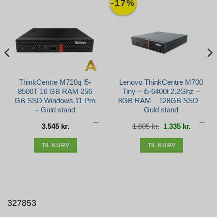
-17%
ThinkCentre M720q i5-
Lenovo ThinkCentre M700
8500T 16 GB RAM 256
Tiny – i5-6400t 2.2Ghz –
GB SSD Windows 11 Pro
8GB RAM – 128GB SSD –
– Guld stand
Guld stand
Den
Den
3.545
kr.
1.605
kr.
1.335
kr.
e
oprindelige
aktuelle
pris
pris
var:
er:
r..
1.605 kr..
1.335 kr.
TIL KURV
TIL KURV
327853