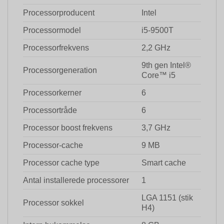
Processorproducent
Intel
Processormodel
i5-9500T
Processorfrekvens
2,2 GHz
9th gen Intel®
Processorgeneration
Core™ i5
Processorkerner
6
Processortråde
6
Processor boost frekvens
3,7 GHz
Processor-cache
9 MB
Processor cache type
Smart cache
Antal installerede processorer
1
LGA 1151 (stik
Processor sokkel
H4)