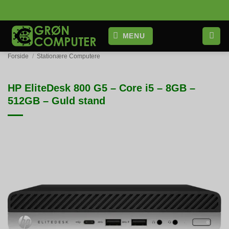
Fortsæt
til
indhold
MENU
Forside
/
Stationære Computere
HP EliteDesk 800 G5 – Core i5 – 8GB –
512GB – Guld stand