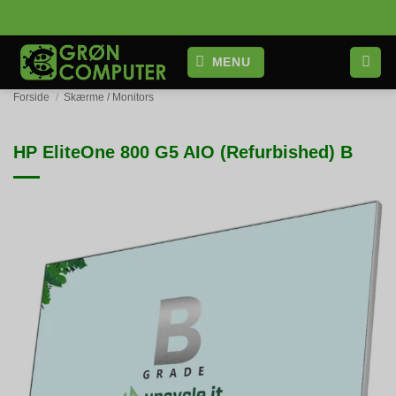
Fortsæt
til
indhold
MENU
Forside
/
Skærme / Monitors
HP EliteOne 800 G5 AIO (Refurbished) B