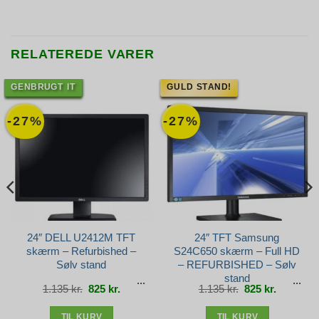
RELATEREDE VARER
GENBRUGT IT
GULD STAND!
-27%
-27%
24″ DELL U2412M TFT
24″ TFT Samsung
skærm – Refurbished –
S24C650 skærm – Full HD
Sølv stand
– REFURBISHED – Sølv
stand
Den
Den
Den
Den
1.135
kr.
825
kr.
1.135
kr.
825
kr.
oprindelige
aktuelle
oprindelige
aktuelle
pris
pris
pris
pris
var:
er:
var:
er:
1.135 kr..
825 kr..
1.135 kr..
825 kr..
TIL KURV
TIL KURV