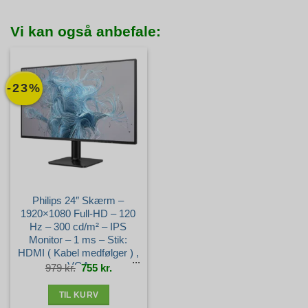
Vi kan også anbefale:
-23%
Philips 24″ Skærm –
1920×1080 Full-HD – 120
Hz – 300 cd/m² – IPS
Monitor – 1 ms – Stik:
HDMI ( Kabel medfølger ) ,
VGA
Den
Den
979
kr.
755
kr.
oprindelige
aktuelle
pris
pris
var:
er:
979 kr..
755 kr..
TIL KURV