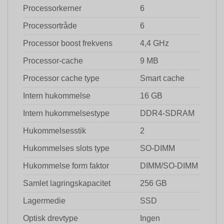
Processorkerner
6
Processortråde
6
Processor boost frekvens
4,4 GHz
Processor-cache
9 MB
Processor cache type
Smart cache
Intern hukommelse
16 GB
Intern hukommelsestype
DDR4-SDRAM
Hukommelsesstik
2
Hukommelses slots type
SO-DIMM
Hukommelse form faktor
DIMM/SO-DIMM
Samlet lagringskapacitet
256 GB
Lagermedie
SSD
Optisk drevtype
Ingen