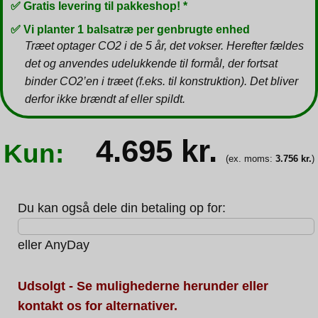
✅ Gratis levering til pakkeshop! *
✅ Vi planter 1 balsatræ per genbrugte enhed
Træet optager CO2 i de 5 år, det vokser. Herefter fældes
det og anvendes udelukkende til formål, der fortsat
binder CO2’en i træet (f.eks. til konstruktion). Det bliver
derfor ikke brændt af eller spildt.
4.695
kr.
Kun:
(ex. moms:
3.756
kr.
)
Du kan også dele din betaling op for:
eller
AnyDay
Udsolgt - Se mulighederne herunder eller
kontakt os for alternativer.