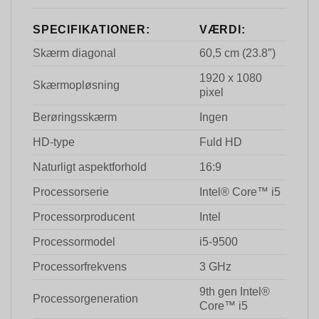
SPECIFIKATIONER:
VÆRDI:
Skærm diagonal
60,5 cm (23.8″)
1920 x 1080
Skærmopløsning
pixel
Berøringsskærm
Ingen
HD-type
Fuld HD
Naturligt aspektforhold
16:9
Processorserie
Intel® Core™ i5
Processorproducent
Intel
Processormodel
i5-9500
Processorfrekvens
3 GHz
9th gen Intel®
Processorgeneration
Core™ i5