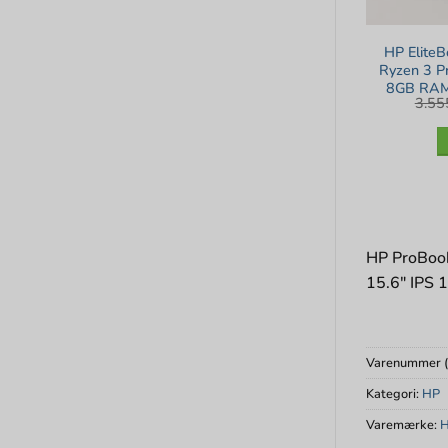
HP Elite
Ryzen 3 P
8GB RAM
3.5
13″ F
HP ProBook
15.6″ IPS 
Varenummer 
Kategori:
HP
Varemærke: