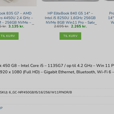
Book 835 G7 – AMD
HP EliteBook 840 G5 14″ –
Pr
ro 4450U 2.4 GHz –
Intel i5 8250U 1,6GHz 256GB
14
 – 256GB NVMe –
NVMe 8GB Win11 Pro – Sølv
W
Den
Den
Den
Den
55
kr.
3.135
kr.
2.695
kr.
2.265
kr.
HD – Sølv stand
stand
oprindelige
aktuelle
oprindelige
aktuelle
pris
pris
pris
pris
var:
er:
var:
er:
3.555 kr..
3.135 kr..
2.695 kr..
2.265 kr..
TIL KURV
TIL KURV
 450 G8 – Intel Core i5 – 1135G7 / op til 4.2 GHz – Win 11
1920 x 1080 (Full HD) – Gigabit Ethernet, Bluetooth, Wi-Fi 6
(SKU):
6_GC-NP/450G8/I5/16/256/W11P/NOR/B
HP