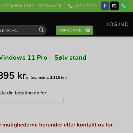
-FRE(LØR): 10:00 - 17:30(14:00)
46 93 20 39
LOG IND
KURV /
0
KR.
:
indows 11 Pro – Sølv stand
.895
kr.
(ex. moms:
3.116
kr.
)
le din betaling op for:
 mulighederne herunder eller kontakt os for