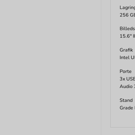
Lagrin
256 G
Billed
15.6″ 
Grafik
Intel 
Porte
3x USB
Audio
Stand
Grade