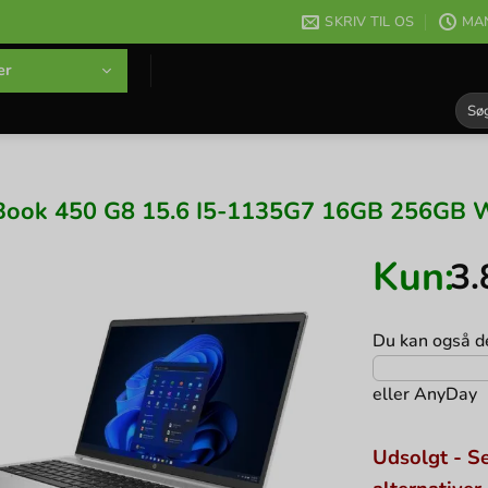
SKRIV TIL OS
MAN
er
Søg
efter
ook 450 G8 15.6 I5-1135G7 16GB 256GB W
Kun:
3
Du kan også de
eller
AnyDay
Udsolgt - Se