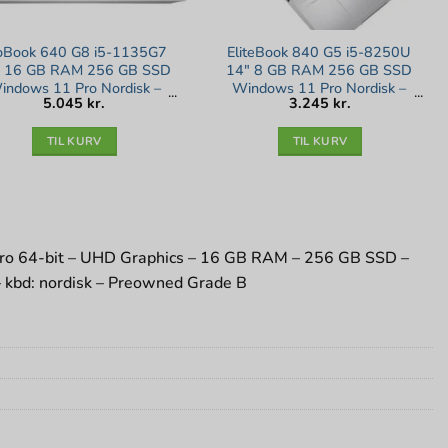
oBook 640 G8 i5-1135G7
EliteBook 840 G5 i5-8250U
″ 16 GB RAM 256 GB SSD
14″ 8 GB RAM 256 GB SSD
indows 11 Pro Nordisk –
Windows 11 Pro Nordisk –
5.045
kr.
3.245
kr.
Guld stand
Sølv stand
TIL KURV
TIL KURV
 Pro 64-bit – UHD Graphics – 16 GB RAM – 256 GB SSD –
 – kbd: nordisk – Preowned Grade B