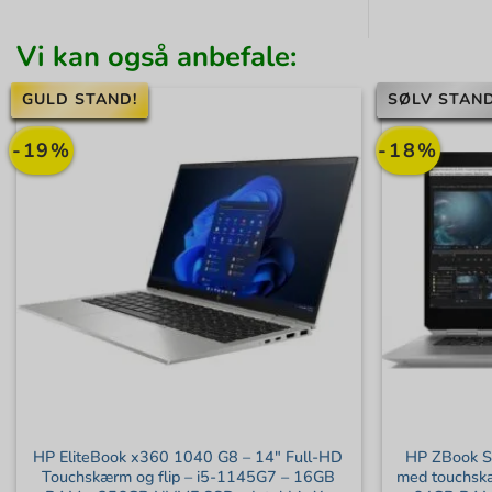
Vi kan også anbefale:
GULD STAND!
SØLV STAND
-19%
-18%
HP EliteBook x360 1040 G8 – 14″ Full-HD
HP ZBook S
Touchskærm og flip – i5-1145G7 – 16GB
med touchsk