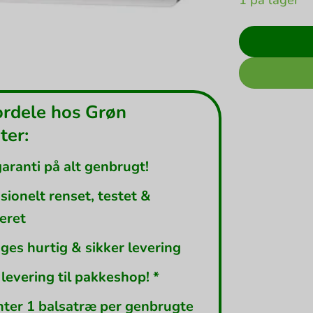
ordele hos Grøn
er:
garanti på alt genbrugt!
sionelt renset, testet &
leret
ges hurtig & sikker levering
 levering til pakkeshop! *
nter 1 balsatræ per genbrugte