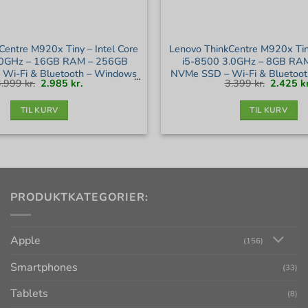
Centre M920x Tiny – Intel Core
Lenovo ThinkCentre M920x Tiny
.0GHz – 16GB RAM – 256GB
i5-8500 3.0GHz – 8GB RA
Wi-Fi & Bluetooth – Windows
NVMe SSD – Wi-Fi & Bluetoo
Den
Den
Den
3.999
kr.
2.985
kr.
3.399
kr.
2.425
k
11 – Sølv stand
11 – Sølv stand
oprindelige
aktuelle
oprindel
pris
pris
pris
var:
er:
var:
3.999 kr..
2.985 kr..
3.399 kr.
TIL KURV
TIL KURV
PRODUKTKATEGORIER:
Apple
(156)
Smartphones
(33)
Tablets
(8)