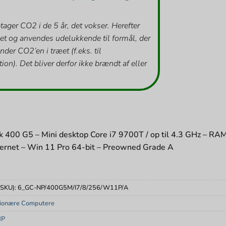
tager CO2 i de 5 år, det vokser. Herefter
et og anvendes udelukkende til formål, der
inder CO2’en i træet (f.eks. til
ion). Det bliver derfor ikke brændt af eller
 400 G5 – Mini desktop Core i7 9700T / op til 4.3 GHz – 
hernet – Win 11 Pro 64-bit – Preowned Grade A
(SKU):
6_GC-NP/400G5M/I7/8/256/W11P/A
tionære Computere
HP