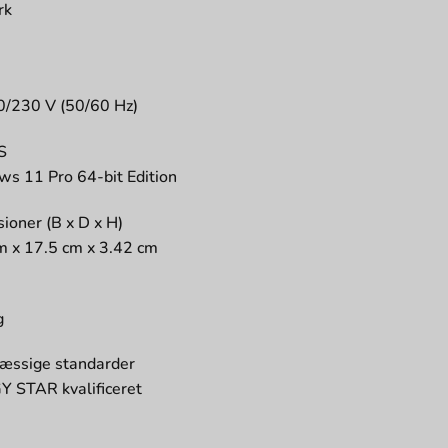
rk
/230 V (50/60 Hz)
S
s 11 Pro 64-bit Edition
ioner (B x D x H)
m x 17.5 cm x 3.42 cm
g
æssige standarder
 STAR kvalificeret