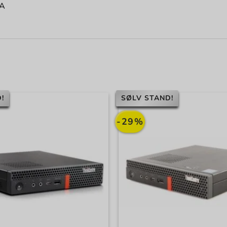
 A
!
SØLV STAND!
-29%