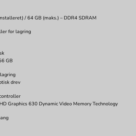
installeret) / 64 GB (maks.) – DDR4 SDRAM
ler for lagring
sk
56 GB
lagring
ptisk drev
controller
UHD Graphics 630 Dynamic Video Memory Technology
gang