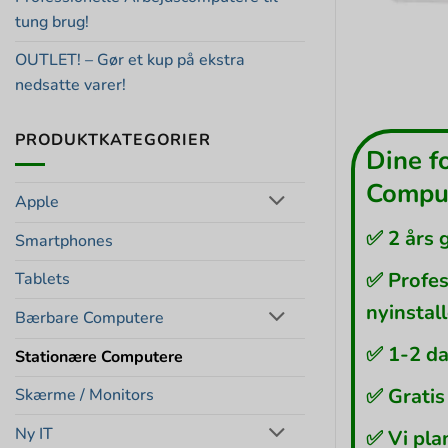
tung brug!
OUTLET! – Gør et kup på ekstra
nedsatte varer!
PRODUKTKATEGORIER
Dine f
Comput
Apple
✅ 2 års 
Smartphones
✅ Profes
Tablets
nyinstal
Bærbare Computere
✅ 1-2 da
Stationære Computere
✅ Gratis
Skærme / Monitors
Ny IT
✅ Vi pla