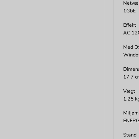
Netvæ
1GbE
Effekt
AC 120
Med O
Window
Dimens
17.7 c
Vægt
1.25 k
Miljøm
ENERGY
Stand