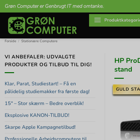
Fortsæt
Grøn Computer er Genbrugt IT med omtanke.
til
indhold
Produktkategori
Forside
/
Stationære Computere
VI ANBEFALER: UDVALGTE
HP ProD
PRODUKTER OG TILBUD TIL DIG!
stand
Klar, Parat, Studiestart! – Få en
GULD STA
pålidelig studiemakker fra første dag!
15″ – Stor skærm – Bedre overblik!
Eksplosive KANON-TILBUD!
Skarpe Apple Kampagnetilbud!
Professionelle Arbejdscomputere til