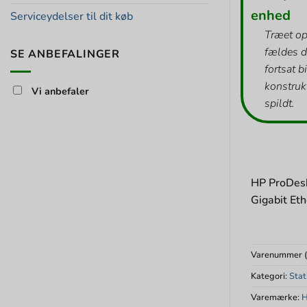
enhed
Serviceydelser til dit køb
Træet op
fældes d
SE ANBEFALINGER
fortsat b
konstrukt
Vi anbefaler
spildt.
HP ProDesk
Gigabit Et
Varenummer 
Kategori:
Sta
Varemærke: