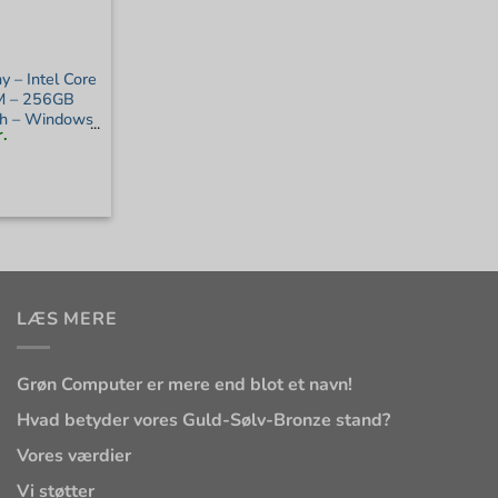
 – Intel Core
M – 256GB
th – Windows
Den
r.
ige
aktuelle
pris
er:
.
2.425 kr..
LÆS MERE
Grøn Computer er mere end blot et navn!
Hvad betyder vores Guld-Sølv-Bronze stand?
Vores værdier
Vi støtter