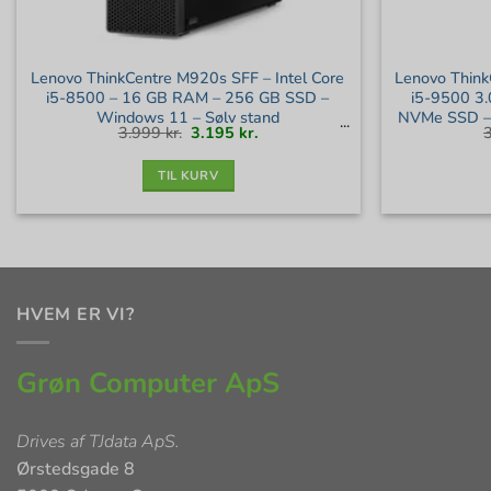
Lenovo ThinkCentre M920s SFF – Intel Core
Lenovo Think
i5-8500 – 16 GB RAM – 256 GB SSD –
i5-9500 3
Windows 11 – Sølv stand
NVMe SSD – 
Den
Den
3.999
kr.
3.195
kr.
oprindelige
aktuelle
pris
pris
var:
er:
3.999 kr..
3.195 kr..
TIL KURV
HVEM ER VI?
Grøn Computer ApS
Drives af
TJdata ApS
.
Ørstedsgade 8