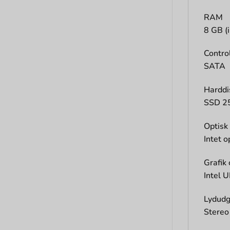
RAM
8 GB (
Control
SATA
Harddi
SSD 2
Optisk 
Intet o
Grafik 
Intel 
Lydud
Stereo