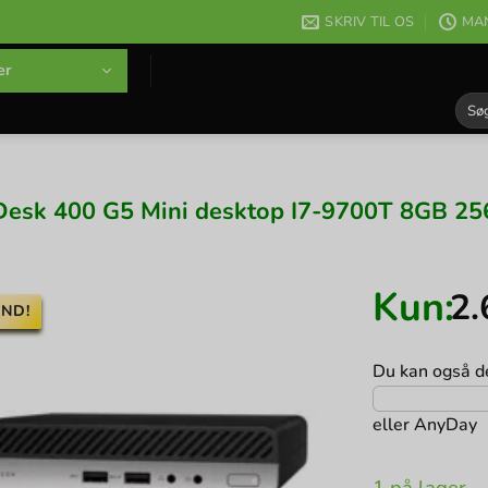
SKRIV TIL OS
MAN
er
Søg
efter
esk 400 G5 Mini desktop I7-9700T 8GB 25
Kun:
2
ND!
Du kan også de
eller
AnyDay
1 på lager