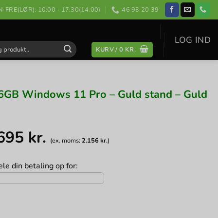
-FRE(LØR): 10:00 - 17:30(14:00)
46 93 20 39
LOG IND
KURV /
0
KR.
:
6GB Windows 11 Pro – Guld stand – Guld
.695
kr.
(ex. moms:
2.156
kr.
)
le din betaling op for: