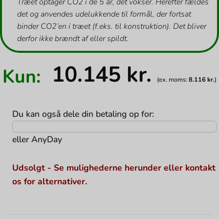
Træet optager CO2 i de 5 år, det vokser. Herefter fældes
det og anvendes udelukkende til formål, der fortsat
binder CO2’en i træet (f.eks. til konstruktion). Det bliver
derfor ikke brændt af eller spildt.
10.145
kr.
Kun:
(ex. moms:
8.116
kr.
)
Du kan også dele din betaling op for:
eller
AnyDay
Udsolgt - Se mulighederne herunder eller kontakt
os for alternativer.