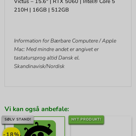
Victus – 15.6″ | RTX 5060 | Intel® Core 5
210H | 16GB | 512GB
Information for Bærbare Computere / Apple
Mac: Med mindre andet er angivet er
tastatursprog altid Dansk el.
Skandinavisk/Nordisk
Vi kan også anbefale:
SØLV STAND!
NYT PRODUKT!
-18%