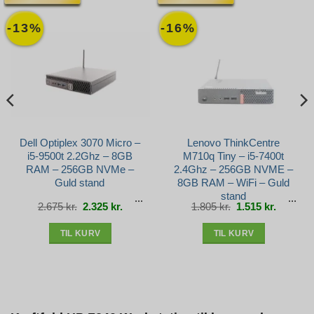
-13%
-16%
Dell Optiplex 3070 Micro –
Lenovo ThinkCentre
i5-9500t 2.2Ghz – 8GB
M710q Tiny – i5-7400t
RAM – 256GB NVMe –
2.4Ghz – 256GB NVME –
Guld stand
8GB RAM – WiFi – Guld
stand
Den
Den
Den
Den
2.675
kr.
2.325
kr.
1.805
kr.
1.515
kr.
e
oprindelige
aktuelle
oprindelige
aktuelle
pris
pris
pris
pris
var:
er:
var:
er:
r..
2.675 kr..
2.325 kr..
1.805 kr..
1.515 kr.
TIL KURV
TIL KURV