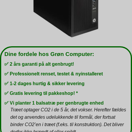
Dine fordele hos Grøn Computer:
✅ 2 års garanti på alt genbrugt!
✅ Professionelt renset, testet & nyinstalleret
✅ 1-2 dages hurtig & sikker levering
✅ Gratis levering til pakkeshop! *
✅ Vi planter 1 balsatræ per genbrugte enhed
Træet optager CO2 i de 5 år, det vokser. Herefter fældes
det og anvendes udelukkende til formål, der fortsat
binder CO2’en i træet (f.eks. til konstruktion). Det bliver
derfor ikke brændt af eller spildt.