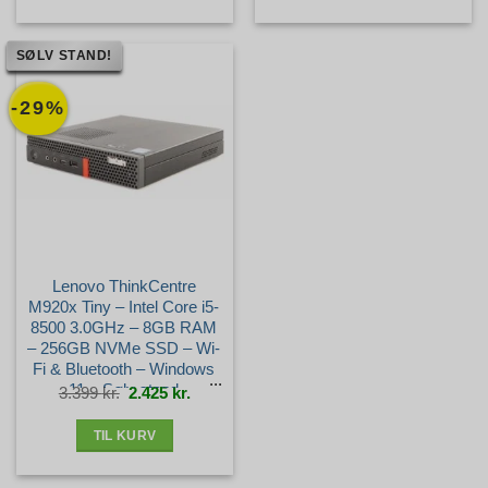
SØLV STAND!
-29%
Lenovo ThinkCentre
M920x Tiny – Intel Core i5-
8500 3.0GHz – 8GB RAM
– 256GB NVMe SSD – Wi-
Fi & Bluetooth – Windows
11 – Sølv stand
Den
Den
3.399
kr.
2.425
kr.
oprindelige
aktuelle
pris
pris
var:
er:
3.399 kr..
2.425 kr..
TIL KURV