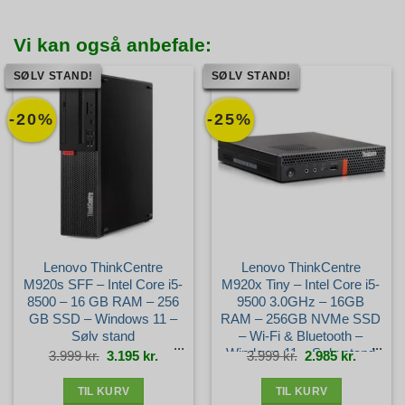
Vi kan også anbefale:
SØLV STAND!
SØLV STAND!
-20%
-25%
Lenovo ThinkCentre
Lenovo ThinkCentre
M920s SFF – Intel Core i5-
M920x Tiny – Intel Core i5-
8500 – 16 GB RAM – 256
9500 3.0GHz – 16GB
GB SSD – Windows 11 –
RAM – 256GB NVMe SSD
Sølv stand
– Wi-Fi & Bluetooth –
Windows 11 – Sølv stand
Den
Den
Den
Den
3.999
kr.
3.195
kr.
3.999
kr.
2.985
kr.
oprindelige
aktuelle
oprindelige
aktuelle
pris
pris
pris
pris
var:
er:
var:
er:
3.999 kr..
3.195 kr..
3.999 kr..
2.985 kr.
TIL KURV
TIL KURV