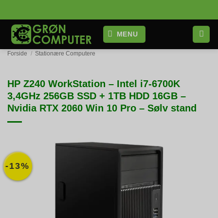
Fortsæt
til
indhold
MENU
Forside
/
Stationære Computere
HP Z240 WorkStation – Intel i7-6700K
3,4GHz 256GB SSD + 1TB HDD 16GB –
Nvidia RTX 2060 Win 10 Pro – Sølv stand
-13%