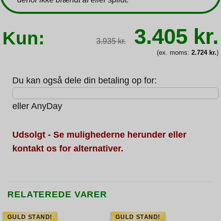
Den
3.405
kr.
Kun:
oprindeli
3.935
kr.
pris
var:
(ex. moms:
2.724
kr.
)
3.935 kr.
Du kan også dele din betaling op for:
eller
AnyDay
Udsolgt - Se mulighederne herunder eller
kontakt os for alternativer.
RELATEREDE VARER
GULD STAND!
GULD STAND!