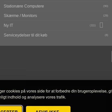
Stationære Computere
(90)
Skærme / Monitors
(29)
Ny IT
(111)
Serviceydelser til dit køb
(8)
ger cookies på vores side for at forbedre din brugeroplevelse, g
ligt indhold og analysere vores trafik.
CCEPTER
AFVIS IKKE-