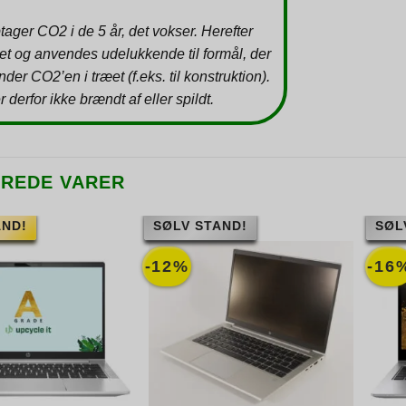
tager CO2 i de 5 år, det vokser. Herefter
et og anvendes udelukkende til formål, der
inder CO2’en i træet (f.eks. til konstruktion).
r derfor ikke brændt af eller spildt.
EREDE VARER
AND!
SØLV STAND!
SØL
-12%
-16