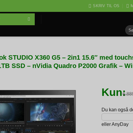
SKRIV TIL OS
M
Søg
efter
k STUDIO X360 G5 – 2in1 15.6″ med touch
TB SSD – nVidia Quadro P2000 Grafik – Wi
Kun:
6.8
Du kan også del
eller
AnyDay