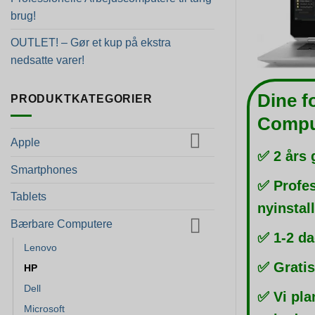
brug!
OUTLET! – Gør et kup på ekstra
nedsatte varer!
Dine f
PRODUKTKATEGORIER
Compu
Apple
✅ 2 års 
Smartphones
✅ Profes
Tablets
nyinstal
Bærbare Computere
✅ 1-2 da
Lenovo
✅ Gratis
HP
Dell
✅ Vi pla
Microsoft