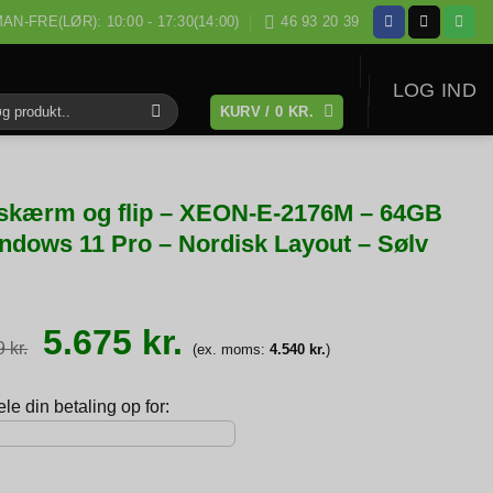
AN-FRE(LØR): 10:00 - 17:30(14:00)
46 93 20 39
LOG IND
KURV /
0
KR.
:
skærm og flip – XEON-E-2176M – 64GB
ndows 11 Pro – Nordisk Layout – Sølv
Den
Den
5.675
kr.
oprindelige
aktuelle
89
kr.
(ex. moms:
4.540
kr.
)
pris
pris
var:
er:
6.889 kr..
5.675 kr..
e din betaling op for: