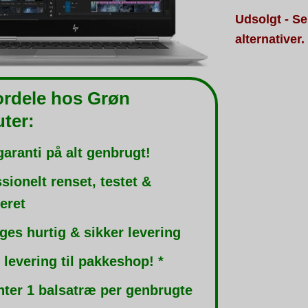
Udsolgt - Se
alternativer.
ordele hos Grøn
ter:
garanti på alt genbrugt!
sionelt renset, testet &
leret
ges hurtig & sikker levering
 levering til pakkeshop! *
nter 1 balsatræ per genbrugte