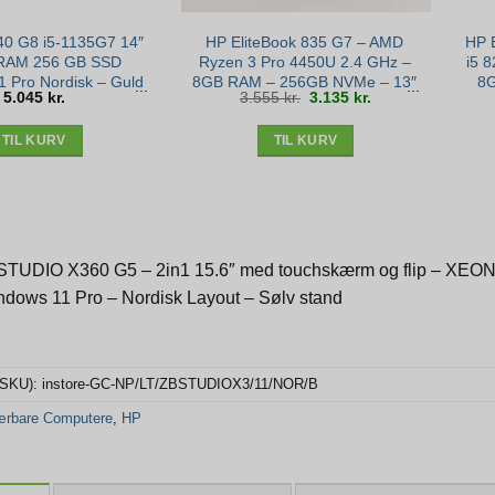
40 G8 i5-1135G7 14″
HP EliteBook 835 G7 – AMD
HP E
RAM 256 GB SSD
Ryzen 3 Pro 4450U 2.4 GHz –
i5 
 Pro Nordisk – Guld
8GB RAM – 256GB NVMe – 13″
8G
Den
Den
5.045
kr.
3.555
kr.
3.135
kr.
stand
FHD – Sølv stand
oprindelige
aktuelle
pris
pris
var:
er:
3.555 kr..
3.135 kr..
TIL KURV
TIL KURV
TUDIO X360 G5 – 2in1 15.6″ med touchskærm og flip – XE
ndows 11 Pro – Nordisk Layout – Sølv stand
(SKU):
instore-GC-NP/LT/ZBSTUDIOX3/11/NOR/B
rbare Computere
,
HP