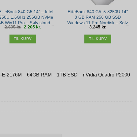
liteBook 840 G5 14″ – Intel
EliteBook 840 G5 i5-8250U 14″
8250U 1,6GHz 256GB NVMe
8 GB RAM 256 GB SSD
B Win11 Pro – Sølv stand
Windows 11 Pro Nordisk – Sølv
Den
Den
2.695
kr.
2.265
kr.
3.245
kr.
stand
oprindelige
aktuelle
pris
pris
var:
er:
2.695 kr..
2.265 kr..
TIL KURV
TIL KURV
ON-E-2176M – 64GB RAM – 1TB SSD – nVidia Quadro P2000