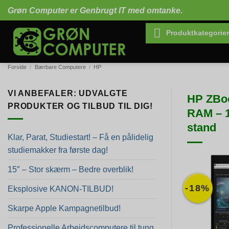
Fortsæt
Grøn Computer er Genbrugt IT med omtanke.
til
indhold
Produktkategorier
Forside
/
Bærbare Computere
/
HP
VI ANBEFALER: UDVALGTE
HP ZBoo
PRODUKTER OG TILBUD TIL DIG!
RAM – 1
stand
Klar, Parat, Studiestart! – Få en pålidelig
studiemakker fra første dag!
15″ – Stor skærm – Bedre overblik!
-18%
Eksplosive KANON-TILBUD!
Skarpe Apple Kampagnetilbud!
Professionelle Arbejdscomputere til tung