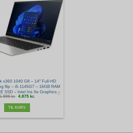
k x360 1040 G8 – 14″ Full-HD
g flip – i5-1145G7 – 16GB RAM
SSD – Intel Iris Xe Graphics –
Den
Den
5.999
kr.
4.875
kr.
ws 11 Pro – Guld stand
oprindelige
aktuelle
pris
pris
var:
er:
5.999 kr..
4.875 kr..
TIL KURV