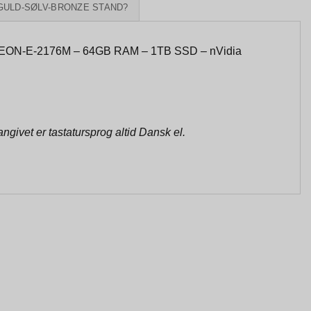
GULD-SØLV-BRONZE STAND?
 XEON-E-2176M – 64GB RAM – 1TB SSD – nVidia
d
givet er tastatursprog altid Dansk el.