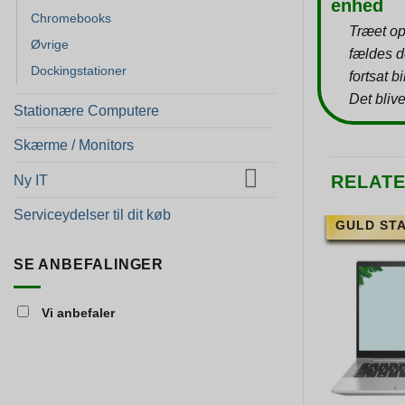
enhed
Chromebooks
Træet op
Øvrige
fældes d
Dockingstationer
fortsat b
Det blive
Stationære Computere
Skærme / Monitors
RELAT
Ny IT
Serviceydelser til dit køb
GULD ST
SE ANBEFALINGER
Vi anbefaler