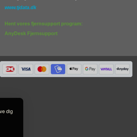
www.tjdata.dk
Hent vores fjernsupport program:
AnyDesk Fjernsupport
ive dig