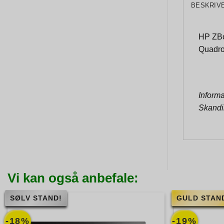
BESKRIV
HP ZBo
Quadro
Informa
Skandi
Vi kan også anbefale:
SØLV STAND!
GULD STAN
-18%
-19%