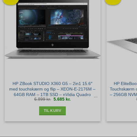
HP ZBook STUDIO X360 G5 – 2in1 15.6″
HP EliteBoo
med touchskærm og flip – XEON-E-2176M –
Touchskærm o
64GB RAM – 1TB SSD – nVidia Quadro
– 256GB NVME 
Den
Den
6.899
kr.
5.685
kr.
P2000 Grafik – Windows 11 Pro – Dansk
Windo
oprindelige
aktuelle
pris
pris
var:
er:
6.899 kr..
5.685 kr..
Layout – Sølv stand
TIL KURV