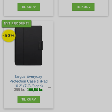
var:
er:
var:
er:
3.099 kr..
2.445 kr..
2.499 kr..
1.695 kr.
TIL KURV
TIL KURV
NYT PRODUKT!
-50%
Targus Everyday
Protection Case til iPad
10.2” (7./8./9.gen)
Den
Den
399
kr.
199,50
kr.
oprindelige
aktuelle
pris
pris
var:
er:
399 kr..
199,50 kr..
TIL KURV