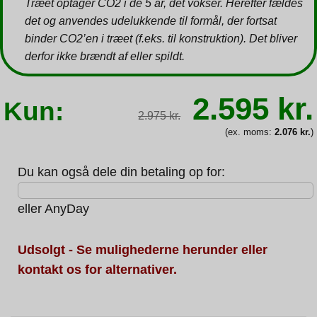
Træet optager CO2 i de 5 år, det vokser. Herefter fældes
det og anvendes udelukkende til formål, der fortsat
binder CO2’en i træet (f.eks. til konstruktion). Det bliver
derfor ikke brændt af eller spildt.
Den
2.595
kr.
Kun:
oprindeli
2.975
kr.
pris
var:
(ex. moms:
2.076
kr.
)
2.975 kr.
Du kan også dele din betaling op for:
eller
AnyDay
Udsolgt - Se mulighederne herunder eller
kontakt os for alternativer.