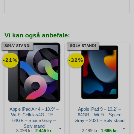
Vi kan også anbefale:
SØLV STAND!
SØLV STAND!
-21%
-32%
Apple iPad Air 4 – 10,9″ –
Apple iPad 9 – 10.2″ –
Wi-Fi Cellular/4G LTE –
64GB – Wi-Fi – Space
64GB – Space Gray –
Gray – 2021 – Sølv stand
Sølv stand
Den
Den
Den
Den
3.099
kr.
2.445
kr.
2.499
kr.
1.695
kr.
oprindelige
aktuelle
oprindelige
aktuelle
pris
pris
pris
pris