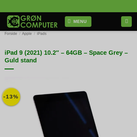
Fortsæt
til
indhold
MENU
Forside
/
Apple
/
iPads
iPad 9 (2021) 10.2″ – 64GB – Space Grey –
Guld stand
-13%