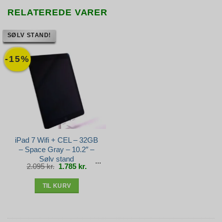
RELATEREDE VARER
SØLV STAND!
-15%
iPad 7 Wifi + CEL – 32GB
– Space Gray – 10.2″ –
Sølv stand
Den
Den
2.095
kr.
1.785
kr.
oprindelige
aktuelle
pris
pris
var:
er:
2.095 kr..
1.785 kr..
TIL KURV