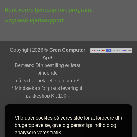
Hent vores fjernsupport program:
AnyDesk Fjernsupport
Copyright 2026 ©
Grøn Computer
ApS
Bemærk: Din bestilling er først
bindende
når vi har bekræftet din ordre!
* Mindstekøb for gratis levering til
pakkeshop Kr. 100,-
Vi bruger cookies på vores side for at forbedre din
brugeroplevelse, give dig personligt indhold og
analysere vores trafik.