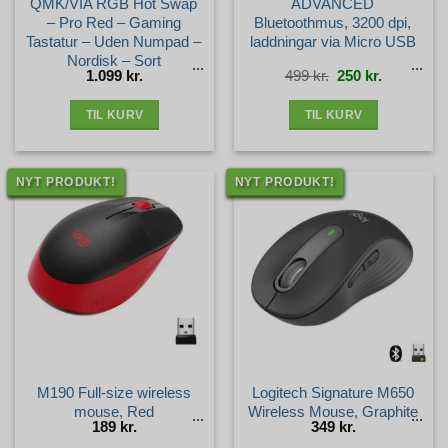
QMK/VIA RGB Hot Swap
ADVANCED
– Pro Red – Gaming
Bluetoothmus, 3200 dpi,
Tastatur – Uden Numpad –
laddningar via Micro USB
Nordisk – Sort
Den
Den
1.099
kr.
499
kr.
250
kr.
oprindelige
aktuelle
pris
pris
var:
er:
499 kr..
250 kr..
TIL KURV
TIL KURV
NYT PRODUKT!
NYT PRODUKT!
M190 Full-size wireless
Logitech Signature M650
mouse, Red
Wireless Mouse, Graphite
189
kr.
349
kr.