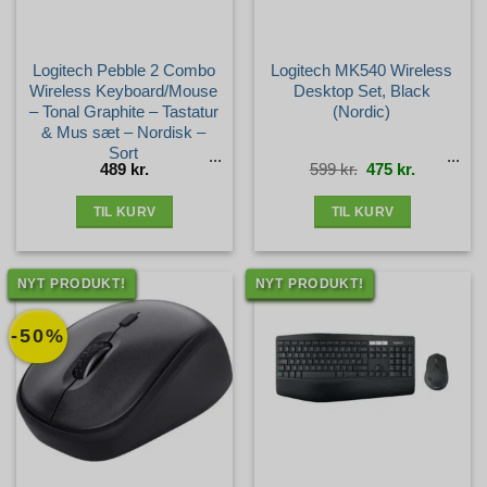
Logitech Pebble 2 Combo
Logitech MK540 Wireless
Wireless Keyboard/Mouse
Desktop Set, Black
– Tonal Graphite – Tastatur
(Nordic)
& Mus sæt – Nordisk –
Sort
Den
Den
489
kr.
599
kr.
475
kr.
oprindelige
aktuelle
pris
pris
var:
er:
599 kr..
475 kr..
TIL KURV
TIL KURV
NYT PRODUKT!
NYT PRODUKT!
-50%