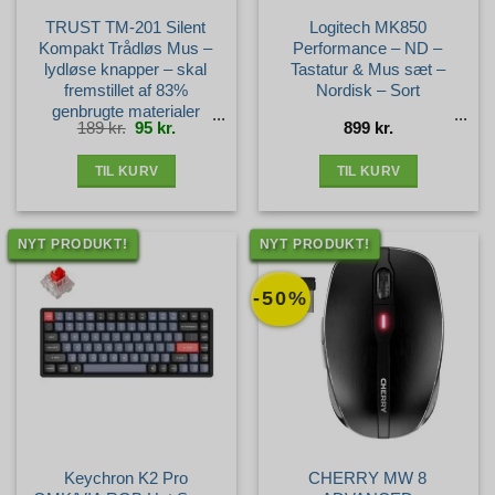
TRUST TM-201 Silent
Logitech MK850
Kompakt Trådløs Mus –
Performance – ND –
lydløse knapper – skal
Tastatur & Mus sæt –
fremstillet af 83%
Nordisk – Sort
genbrugte materialer
Den
Den
189
kr.
95
kr.
899
kr.
oprindelige
aktuelle
pris
pris
var:
er:
189 kr..
95 kr..
TIL KURV
TIL KURV
NYT PRODUKT!
NYT PRODUKT!
-50%
Keychron K2 Pro
CHERRY MW 8