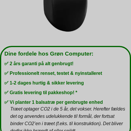
Dine fordele hos Grøn Computer:
✅ 2 års garanti på alt genbrugt!
✅ Professionelt renset, testet & nyinstalleret
✅ 1-2 dages hurtig & sikker levering
✅ Gratis levering til pakkeshop! *
✅ Vi planter 1 balsatræ per genbrugte enhed
Træet optager CO2 i de 5 år, det vokser. Herefter fældes
det og anvendes udelukkende til formål, der fortsat
binder CO2’en i træet (f.eks. til konstruktion). Det bliver
derfor ikke brændt af eller spildt.