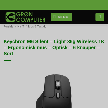
Fortsæt
til
indhold
MENU
Forside
/
Ny IT
/
Mus & Tastatur
Keychron M6 Silent – Light 86g Wireless 1K
– Ergonomisk mus – Optisk – 6 knapper –
Sort