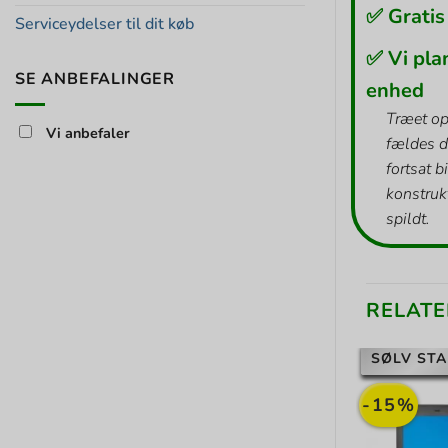
✅ Gratis
Serviceydelser til dit køb
✅ Vi pla
SE ANBEFALINGER
enhed
Træet op
Vi anbefaler
fældes d
fortsat b
konstrukt
spildt.
RELATE
SØLV STA
-15%