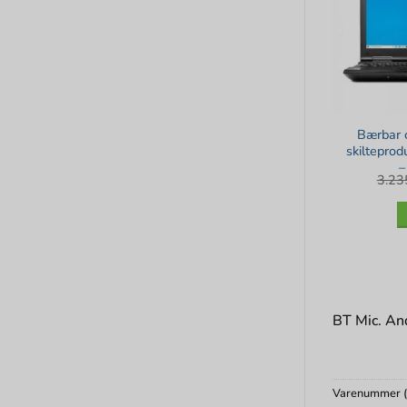
Bærbar c
skilteprod
–
3.2
BT Mic. And
Varenummer 