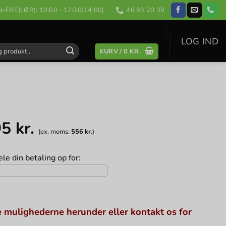
-FRE(LØR): 10:00 - 17:30(14:00)
46 93 20 39
LOG IND
KURV /
0
KR.
:
95
kr.
(ex. moms:
556
kr.
)
le din betaling op for:
 mulighederne herunder eller kontakt os for