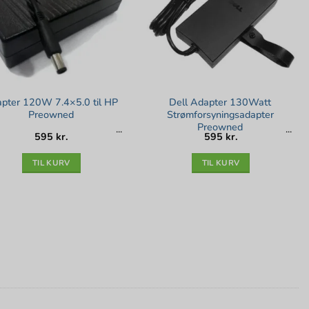
pter 120W 7.4×5.0 til HP
Dell Adapter 130Watt
Preowned
Strømforsyningsadapter
Preowned
595
kr.
595
kr.
TIL KURV
TIL KURV