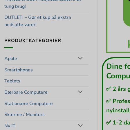
tung brug!
OUTLET! – Gør et kup på ekstra
nedsatte varer!
PRODUKTKATEGORIER
Apple
Dine f
Smartphones
Comput
Tablets
✅ 2 års 
Bærbare Computere
✅ Profes
Stationære Computere
nyinstal
Skærme / Monitors
✅ 1-2 da
Ny IT