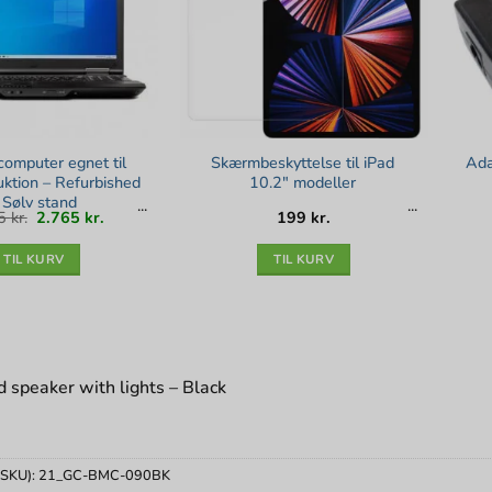
omputer egnet til
Skærmbeskyttelse til iPad
Ada
uktion – Refurbished
10.2″ modeller
 Sølv stand
Den
Den
35
kr.
2.765
kr.
199
kr.
oprindelige
aktuelle
pris
pris
var:
er:
3.235 kr..
2.765 kr..
TIL KURV
TIL KURV
 speaker with lights – Black
(SKU):
21_GC-BMC-090BK