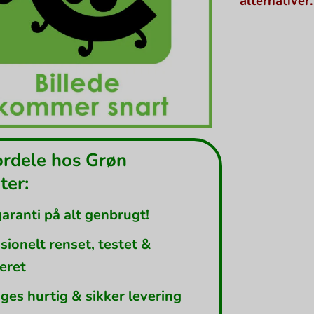
alternativer.
ordele hos Grøn
er:
garanti på alt genbrugt!
sionelt renset, testet &
leret
ges hurtig & sikker levering