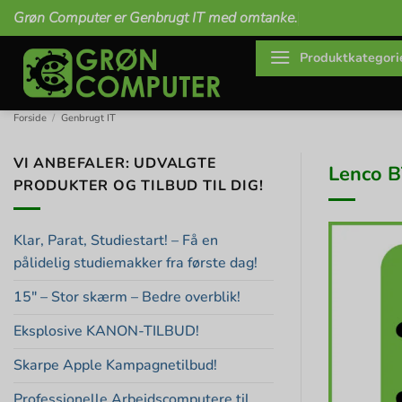
Fortsæt
Grøn Computer er Genbrugt IT med omtanke.
til
indhold
Produktkategori
Forside
/
Genbrugt IT
VI ANBEFALER: UDVALGTE
Lenco B
PRODUKTER OG TILBUD TIL DIG!
Klar, Parat, Studiestart! – Få en
pålidelig studiemakker fra første dag!
15″ – Stor skærm – Bedre overblik!
Eksplosive KANON-TILBUD!
Skarpe Apple Kampagnetilbud!
Professionelle Arbejdscomputere til