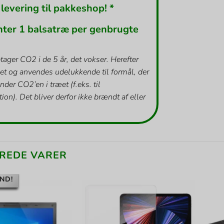
 levering til pakkeshop! *
nter 1 balsatræ per genbrugte
tager CO2 i de 5 år, det vokser. Herefter
et og anvendes udelukkende til formål, der
inder CO2’en i træet (f.eks. til
ion). Det bliver derfor ikke brændt af eller
REDE VARER
ND!