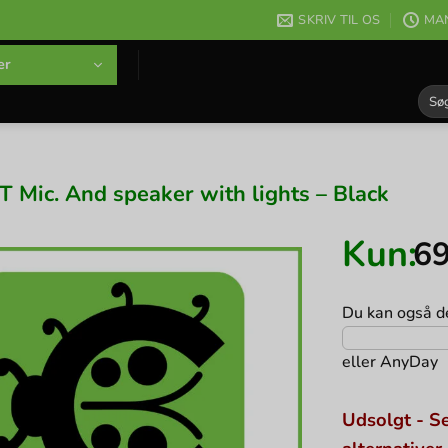
SKRIV TIL OS
MAN
er
Søg
efter
T Mic. And speaker with lights – Black
Kun:
6
Du kan også de
eller
AnyDay
Udsolgt - Se