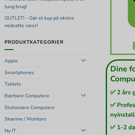
tung brug!
OUTLET! – Gør et kup på ekstra
nedsatte varer!
PRODUKTKATEGORIER
Apple
Dine f
Smartphones
Comput
Tablets
✅ 2 års 
Bærbare Computere
✅ Profes
Stationære Computere
nyinstal
Skærme / Monitors
✅ 1-2 da
Ny IT