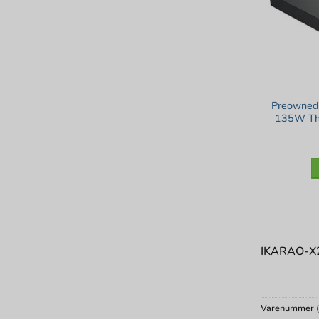
Preowned
135W Thu
IKARAO-X2 
Varenummer 