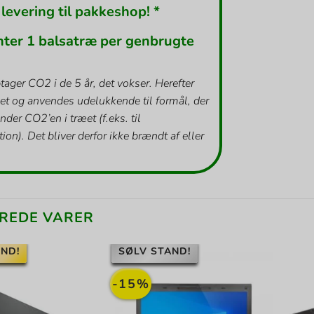
 levering til pakkeshop! *
nter 1 balsatræ per genbrugte
tager CO2 i de 5 år, det vokser. Herefter
et og anvendes udelukkende til formål, der
inder CO2’en i træet (f.eks. til
ion). Det bliver derfor ikke brændt af eller
REDE VARER
ND!
SØLV STAND!
-15%