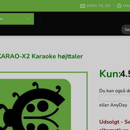
SKRIV TIL OS
MAN
er
Søg
efter
KARAO-X2 Karaoke højttaler
Kun:
4
Du kan også de
eller
AnyDay
Udsolgt - Se