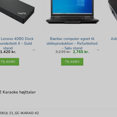
 Lenovo 40B0 Dock
Bærbar computer egnet til
Ada
nderbolt 4 – Guld
skilteproduktion – Refurbished
stand
– Sølv stand
Den
Den
1.420
kr.
3.235
kr.
2.765
kr.
oprindelige
aktuelle
pris
pris
var:
er:
3.235 kr..
2.765 kr..
TIL KURV
TIL KURV
Karaoke højttaler
(SKU):
21_GC-IKARAO-X2