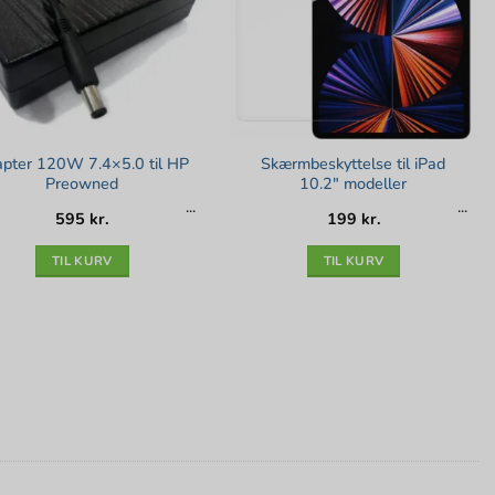
pter 120W 7.4×5.0 til HP
Skærmbeskyttelse til iPad
Preowned
10.2″ modeller
595
kr.
199
kr.
TIL KURV
TIL KURV