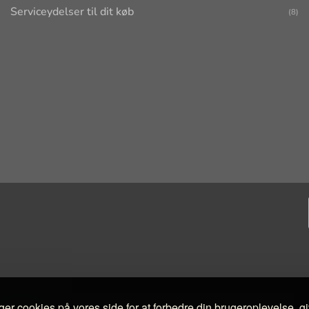
Serviceydelser til dit køb
(8)
ger cookies på vores side for at forbedre din brugeroplevelse, g