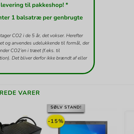
 levering til pakkeshop! *
nter 1 balsatræ per genbrugte
tager CO2 i de 5 år, det vokser. Herefter
et og anvendes udelukkende til formål, der
inder CO2’en i træet (f.eks. til
ion). Det bliver derfor ikke brændt af eller
REDE VARER
SØLV STAND!
-15%