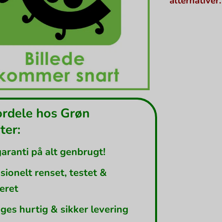
alternativer.
ordele hos Grøn
er:
garanti på alt genbrugt!
sionelt renset, testet &
leret
ges hurtig & sikker levering