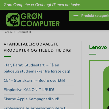
Fortsæt
Grøn Computer er Genbrugt IT med omtanke.
til
indhold
Produktkategori
Forside
/
Genbrugt IT
VI ANBEFALER: UDVALGTE
Lenovo 
PRODUKTER OG TILBUD TIL DIG!
Klar, Parat, Studiestart! – Få en
pålidelig studiemakker fra første dag!
15″ – Stor skærm – Bedre overblik!
Eksplosive KANON-TILBUD!
Skarpe Apple Kampagnetilbud!
Professionelle Arbejdscomputere til