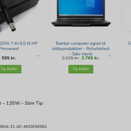
20W 7.4×5.0 til HP
Bærbar computer egnet til
S
Preowned
skilteproduktion – Refurbished
– Sølv stand
Den
Den
595
kr.
3.235
kr.
2.765
kr.
oprindelige
aktuelle
pris
pris
var:
er:
3.235 kr..
2.765 kr..
TIL KURV
TIL KURV
 – 135W – Slim Tip
(SKU):
21_GC-4X20E50562