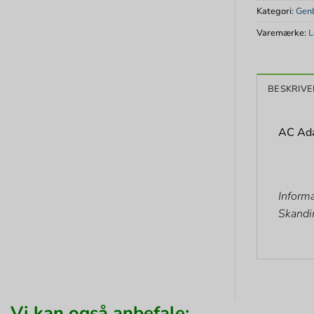
Kategori:
Genb
Varemærke:
L
BESKRIVE
AC Ada
Informa
Skandi
Vi kan også anbefale: