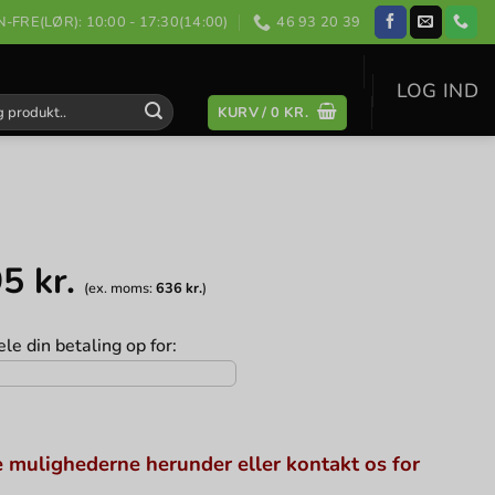
-FRE(LØR): 10:00 - 17:30(14:00)
46 93 20 39
LOG IND
KURV /
0
KR.
:
95
kr.
(ex. moms:
636
kr.
)
le din betaling op for:
 mulighederne herunder eller kontakt os for