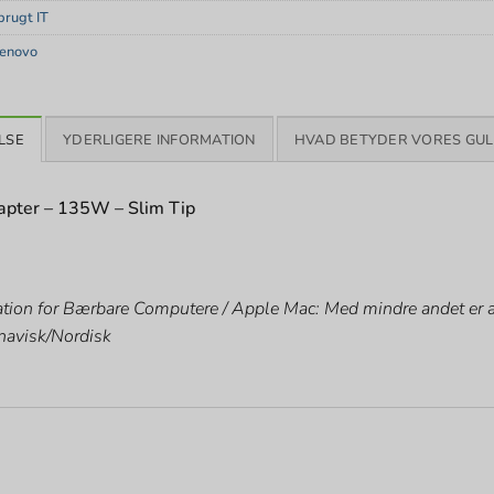
rugt IT
enovo
LSE
YDERLIGERE INFORMATION
HVAD BETYDER VORES GUL
pter – 135W – Slim Tip
tion for Bærbare Computere / Apple Mac: Med mindre andet er an
navisk/Nordisk