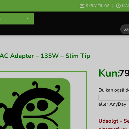
SKRIV TIL OS
MAN
er
Søg
efter
AC Adapter – 135W – Slim Tip
Kun:
7
Du kan også de
eller
AnyDay
Udsolgt - Se