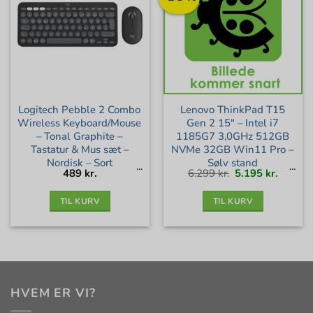
Logitech Pebble 2 Combo
Lenovo ThinkPad T15
Wireless Keyboard/Mouse
Gen 2 15″ – Intel i7
– Tonal Graphite –
1185G7 3,0GHz 512GB
Tastatur & Mus sæt –
NVMe 32GB Win11 Pro –
Nordisk – Sort
Sølv stand
Den
Den
489
kr.
6.299
kr.
5.195
kr.
oprindelige
aktuell
pris
pris
var:
er:
6.299 kr..
5.195 kr
TIL KURV
TIL KURV
HVEM ER VI?