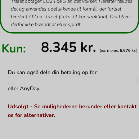
Træet optager CO2 i de 5 år, det vokser. Herefter fældes
det og anvendes udelukkende til formål, der fortsat
binder CO2’en i træet (f.eks. til konstruktion). Det bliver
derfor ikke brændt af eller spildt.
8.345
kr.
Kun:
(ex. moms:
6.676
kr.
)
Du kan også dele din betaling op for:
eller
AnyDay
Udsolgt - Se mulighederne herunder eller kontakt
os for alternativer.