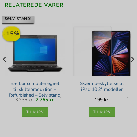
RELATEREDE VARER
SØLV STAND!
-15%
Bærbar computer egnet
Skærmbeskyttelse til
til skilteproduktion –
iPad 10.2″ modeller
Refurbished – Sølv stand
Den
Den
3.235
kr.
2.765
kr.
199
kr.
oprindelige
aktuelle
pris
pris
var:
er:
3.235 kr..
2.765 kr..
TIL KURV
TIL KURV