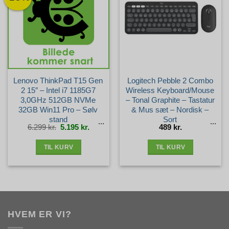
Lenovo ThinkPad T15 Gen
Logitech Pebble 2 Combo
2 15″ – Intel i7 1185G7
Wireless Keyboard/Mouse
3,0GHz 512GB NVMe
– Tonal Graphite – Tastatur
32GB Win11 Pro – Sølv
& Mus sæt – Nordisk –
stand
Sort
Den
Den
6.299
kr.
5.195
kr.
489
kr.
oprindelige
aktuelle
pris
pris
var:
er:
6.299 kr..
5.195 kr..
TIL KURV
TIL KURV
HVEM ER VI?