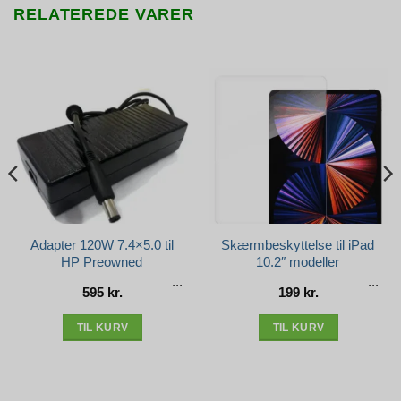
RELATEREDE VARER
Adapter 120W 7.4×5.0 til
Skærmbeskyttelse til iPad
HP Preowned
10.2″ modeller
595
kr.
199
kr.
e
r..
TIL KURV
TIL KURV