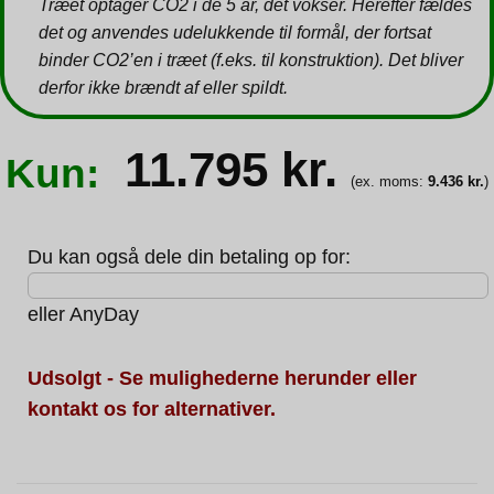
Træet optager CO2 i de 5 år, det vokser. Herefter fældes
det og anvendes udelukkende til formål, der fortsat
binder CO2’en i træet (f.eks. til konstruktion). Det bliver
derfor ikke brændt af eller spildt.
11.795
kr.
Kun:
(ex. moms:
9.436
kr.
)
Du kan også dele din betaling op for:
eller
AnyDay
Udsolgt - Se mulighederne herunder eller
kontakt os for alternativer.