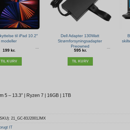
ttelse til iPad 10.2″
Dell Adapter 130Watt
B
modeller
Strømforsyningsadapter
skil
Preowned
199
kr.
595
kr.
TIL KURV
TIL KURV
m 5 – 13.3″ | Ryzen 7 | 16GB | 1TB
(SKU):
21_GC-83J2001JMX
rugt IT