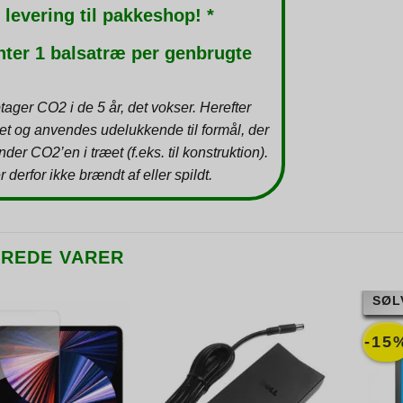
 levering til pakkeshop! *
nter 1 balsatræ per genbrugte
tager CO2 i de 5 år, det vokser. Herefter
et og anvendes udelukkende til formål, der
inder CO2’en i træet (f.eks. til konstruktion).
r derfor ikke brændt af eller spildt.
EREDE VARER
SØL
-15