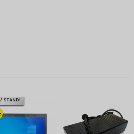
V STAND!
%