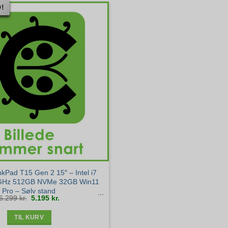
!
kPad T15 Gen 2 15″ – Intel i7
GHz 512GB NVMe 32GB Win11
Pro – Sølv stand
Den
Den
6.299
kr.
5.195
kr.
oprindelige
aktuelle
pris
pris
var:
er:
6.299 kr..
5.195 kr..
TIL KURV