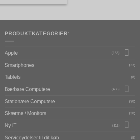
PRODUKTKATEGORIER:
Apple
(153)
Smartphones
(33)
Tablets
(8)
Bærbare Computere
(436)
Stationære Computere
(90)
Skærme / Monitors
(30)
Ny IT
(111)
Serviceydelser til dit køb
(8)