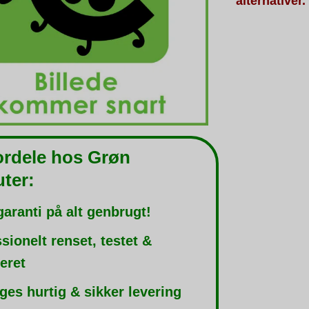
alternativer.
ordele hos Grøn
ter:
garanti på alt genbrugt!
sionelt renset, testet &
leret
ges hurtig & sikker levering