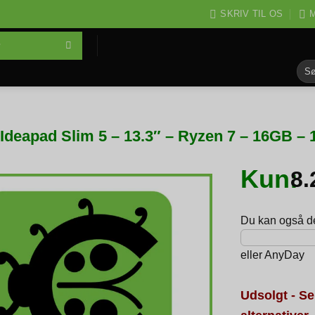
SKRIV TIL OS
M
Søg
efter
Ideapad Slim 5 – 13.3″ – Ryzen 7 – 16GB –
Kun:
8
Du kan også del
eller
AnyDay
Udsolgt - Se