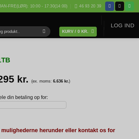
AN-FRE(LØR): 10:00 - 17:30(14:00)
46 93 20 39
LOG IND
KURV /
0
KR.
:
 1TB
.295
kr.
(ex. moms:
6.636
kr.
)
e din betaling op for:
 mulighederne herunder eller kontakt os for