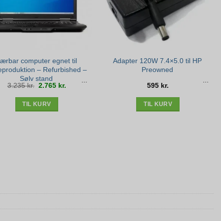
ærbar computer egnet til
Adapter 120W 7.4×5.0 til HP
teproduktion – Refurbished –
Preowned
Sølv stand
Den
Den
3.235
kr.
2.765
kr.
595
kr.
oprindelige
aktuelle
pris
pris
var:
er:
3.235 kr..
2.765 kr..
TIL KURV
TIL KURV