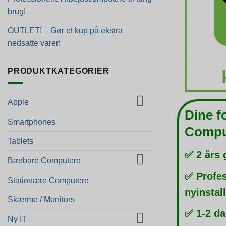
brug!
OUTLET! – Gør et kup på ekstra
nedsatte varer!
PRODUKTKATEGORIER
Apple
Dine f
Smartphones
Compu
Tablets
✅ 2 års 
Bærbare Computere
✅ Profes
Stationære Computere
nyinstal
Skærme / Monitors
✅ 1-2 da
Ny IT