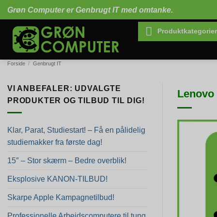
Fortsæt
Grøn Computer er Genbrugt IT med omtanke.
til
indhold
Produktkategorier
Forside
/
Genbrugt IT
VI ANBEFALER: UDVALGTE
Lenovo 
PRODUKTER OG TILBUD TIL DIG!
Klar, Parat, Studiestart! – Få en pålidelig
studiemakker fra første dag!
15″ – Stor skærm – Bedre overblik!
Eksplosive KANON-TILBUD!
Skarpe Apple Kampagnetilbud!
Professionelle Arbejdscomputere til tung