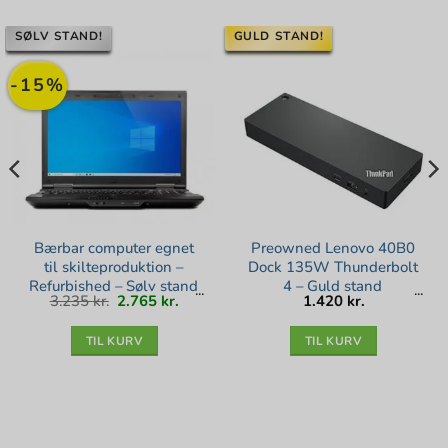
SØLV STAND!
GULD STAND!
-15%
Bærbar computer egnet
Preowned Lenovo 40B0
til skilteproduktion –
Dock 135W Thunderbolt
Refurbished – Sølv stand
4 – Guld stand
Den
Den
3.235
kr.
2.765
kr.
1.420
kr.
oprindelige
aktuelle
pris
pris
var:
er:
3.235 kr..
2.765 kr..
TIL KURV
TIL KURV