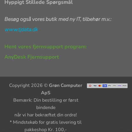
Hyppigt Stillede Spørgsmål
Besøg også vores butik med ny IT, tilbehør m.v.:
www.tjdata.dk
Hent vores fjernsupport program:
AnyDesk Fjernsupport
Copyright 2026 ©
Grøn Computer
ApS
Bemærk: Din bestilling er først
bindende
når vi har bekræftet din ordre!
* Mindstekøb for gratis levering til
pakkeshop Kr. 100,-