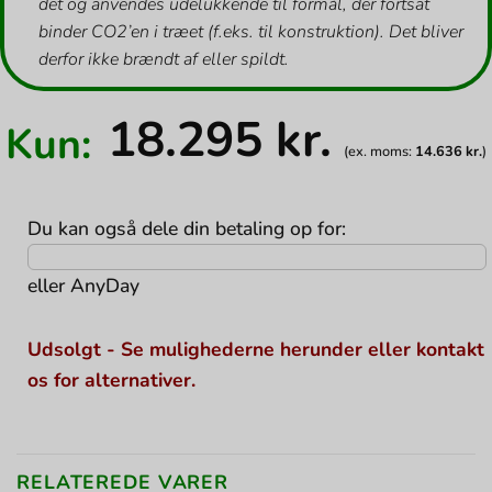
det og anvendes udelukkende til formål, der fortsat
binder CO2’en i træet (f.eks. til konstruktion). Det bliver
derfor ikke brændt af eller spildt.
18.295
kr.
Kun:
(ex. moms:
14.636
kr.
)
Du kan også dele din betaling op for:
eller
AnyDay
Udsolgt - Se mulighederne herunder eller kontakt
os for alternativer.
RELATEREDE VARER