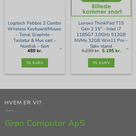
Logitech Pebble 2 Combo
Lenovo ThinkPad T15
Wireless Keyboard/Mouse
Gen 2 15″ – Intel i7
– Tonal Graphite –
1185G7 3,0GHz 512GB
Tastatur & Mus sæt –
NVMe 32GB Win11 Pro –
Nordisk – Sort
Sølv stand
Den
Den
489
kr.
6.299
kr.
5.195
kr.
oprindelige
aktuell
pris
pris
var:
er:
6.299 kr..
5.195 kr
TIL KURV
TIL KURV
HVEM ER VI?
Grøn Computer ApS