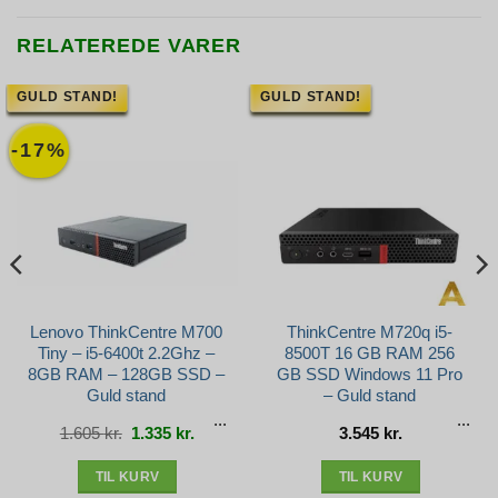
RELATEREDE VARER
GULD STAND!
GULD STAND!
-17%
Lenovo ThinkCentre M700
ThinkCentre M720q i5-
Tiny – i5-6400t 2.2Ghz –
8500T 16 GB RAM 256
8GB RAM – 128GB SSD –
GB SSD Windows 11 Pro
Guld stand
– Guld stand
Den
Den
1.605
kr.
1.335
kr.
3.545
kr.
e
oprindelige
aktuelle
pris
pris
var:
er:
r..
1.605 kr..
1.335 kr..
TIL KURV
TIL KURV