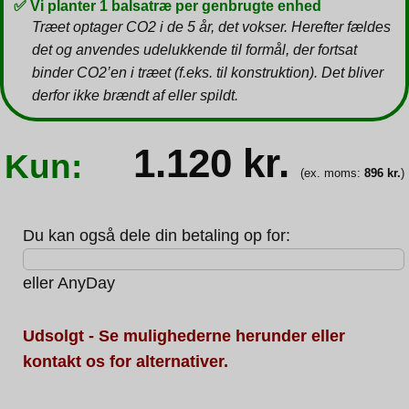
✅ Vi planter 1 balsatræ per genbrugte enhed
Træet optager CO2 i de 5 år, det vokser. Herefter fældes
det og anvendes udelukkende til formål, der fortsat
binder CO2’en i træet (f.eks. til konstruktion). Det bliver
derfor ikke brændt af eller spildt.
1.120
kr.
Kun:
(ex. moms:
896
kr.
)
Du kan også dele din betaling op for:
eller
AnyDay
Udsolgt - Se mulighederne herunder eller
kontakt os for alternativer.