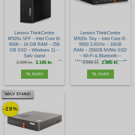
Lenovo ThinkCentre
Lenovo ThinkCentre
M920s SFF – Intel Core i5-
M920x Tiny – Intel Core i5-
8500 – 16 GB RAM – 256
9500 3.0GHz – 16GB
GB SSD – Windows 11 –
RAM – 256GB NVMe SSD
Sølv stand
– Wi-Fi & Bluetooth –
Windows 11 – Sølv stand
Den
Den
Den
Den
3.999
kr.
3.195
kr.
3.999
kr.
2.985
kr.
oprindelige
aktuelle
oprindelige
aktuelle
pris
pris
pris
pris
var:
er:
var:
er:
3.999 kr..
3.195 kr..
3.999 kr..
2.985 kr.
TIL KURV
TIL KURV
SØLV STAND!
-29%