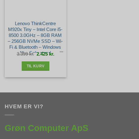
Lenovo ThinkCentre
M920x Tiny – Intel Core i5-
8500 3.0GHz – 8GB RAM
– 256GB NVMe SSD – Wi-
Fi & Bluetooth – Windows
11 – Sølv stand
Den
Den
3.399
kr.
2.425
kr.
oprindelige
aktuelle
pris
pris
var:
er:
3.399 kr..
2.425 kr..
TIL KURV
HVEM ER VI?
Grøn Computer ApS