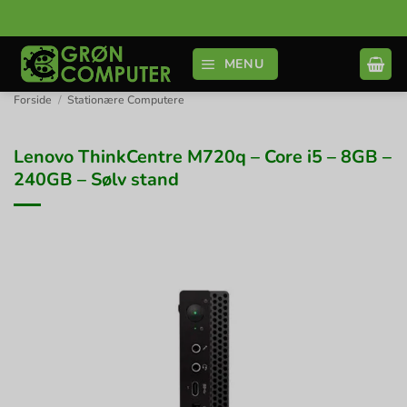
Fortsæt
til
indhold
MENU
Forside
/
Stationære Computere
Lenovo ThinkCentre M720q – Core i5 – 8GB –
240GB – Sølv stand