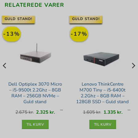
RELATEREDE VARER
GULD STAND!
GULD STAND!
-13%
-17%
Dell Optiplex 3070 Micro
Lenovo ThinkCentre
– i5-9500t 2.2Ghz – 8GB
M700 Tiny – i5-6400t
RAM – 256GB NVMe –
2.2Ghz – 8GB RAM –
Guld stand
128GB SSD – Guld stand
Den
Den
Den
Den
2.675
kr.
2.325
kr.
1.605
kr.
1.335
kr.
oprindelige
aktuelle
oprindelige
aktuell
pris
pris
pris
pris
var:
er:
var:
er:
2.675 kr..
2.325 kr..
1.605 kr..
1.335 kr
TIL KURV
TIL KURV