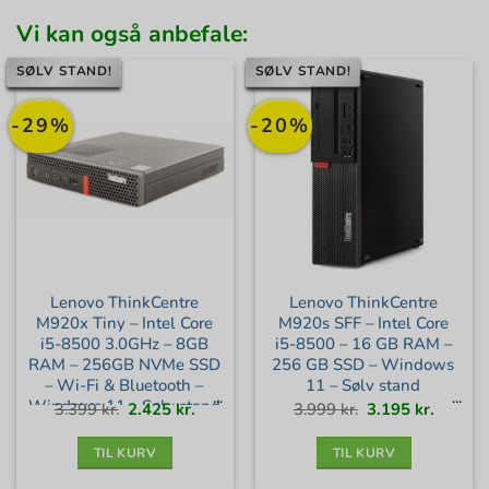
Vi kan også anbefale:
SØLV STAND!
SØLV STAND!
-29%
-20%
Lenovo ThinkCentre
Lenovo ThinkCentre
M920x Tiny – Intel Core
M920s SFF – Intel Core
i5-8500 3.0GHz – 8GB
i5-8500 – 16 GB RAM –
RAM – 256GB NVMe SSD
256 GB SSD – Windows
– Wi-Fi & Bluetooth –
11 – Sølv stand
Windows 11 – Sølv stand
Den
Den
Den
Den
3.399
kr.
2.425
kr.
3.999
kr.
3.195
kr.
oprindelige
aktuelle
oprindelige
aktuell
pris
pris
pris
pris
var:
er:
var:
er:
3.399 kr..
2.425 kr..
3.999 kr..
3.195 kr
TIL KURV
TIL KURV