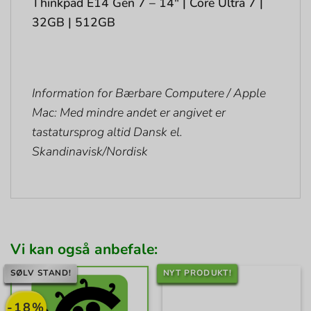
Thinkpad E14 Gen 7 – 14″ | Core Ultra 7 |
32GB | 512GB
Information for Bærbare Computere / Apple
Mac: Med mindre andet er angivet er
tastatursprog altid Dansk el.
Skandinavisk/Nordisk
Vi kan også anbefale:
SØLV STAND!
NYT PRODUKT!
-18%