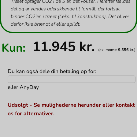
Træet optager CO2 i de 5 år, det vokser. Herefter fældes
det og anvendes udelukkende til formål, der fortsat
binder CO2’en i træet (f.eks. til konstruktion). Det bliver
derfor ikke brændt af eller spildt.
11.945
kr.
Kun:
(ex. moms:
9.556
kr.
)
Du kan også dele din betaling op for:
eller
AnyDay
Udsolgt - Se mulighederne herunder eller kontakt
os for alternativer.