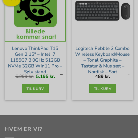
Lenovo ThinkPad T15
Logitech Pebble 2 Combo
Gen 2 15″ – Intel i7
Wireless Keyboard/Mouse
1185G7 3,0GHz 512GB
– Tonal Graphite –
NVMe 32GB Win11 Pro –
Tastatur & Mus sæt –
Sølv stand
Nordisk – Sort
Den
Den
6.299
kr.
5.195
kr.
489
kr.
oprindelige
aktuelle
pris
pris
var:
er:
6.299 kr..
5.195 kr..
TIL KURV
TIL KURV
HVEM ER VI?