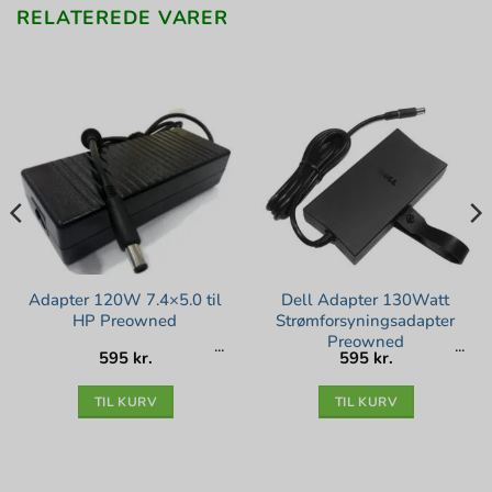
RELATEREDE VARER
Adapter 120W 7.4×5.0 til
Dell Adapter 130Watt
HP Preowned
Strømforsyningsadapter
Preowned
595
kr.
595
kr.
lle
kr..
TIL KURV
TIL KURV