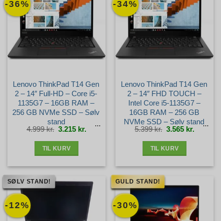
-36%
-34%
Lenovo ThinkPad T14 Gen
Lenovo ThinkPad T14 Gen
2 – 14″ Full-HD – Core i5-
2 – 14″ FHD TOUCH –
1135G7 – 16GB RAM –
Intel Core i5-1135G7 –
256 GB NVMe SSD – Sølv
16GB RAM – 256 GB
stand
NVMe SSD – Sølv stand
Den
Den
Den
Den
4.999
kr.
3.215
kr.
5.399
kr.
3.565
kr.
oprindelige
aktuelle
oprindelige
aktuelle
pris
pris
pris
pris
var:
er:
var:
er:
4.999 kr..
3.215 kr..
5.399 kr..
3.565 kr.
TIL KURV
TIL KURV
SØLV STAND!
GULD STAND!
-12%
-30%