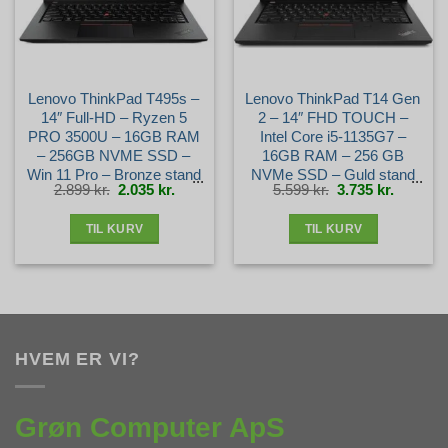
Lenovo ThinkPad T495s –
Lenovo ThinkPad T14 Gen
14″ Full-HD – Ryzen 5
2 – 14″ FHD TOUCH –
PRO 3500U – 16GB RAM
Intel Core i5-1135G7 –
– 256GB NVME SSD –
16GB RAM – 256 GB
Win 11 Pro – Bronze stand
NVMe SSD – Guld stand
Den
Den
Den
Den
2.899
kr.
2.035
kr.
5.599
kr.
3.735
kr.
oprindelige
aktuelle
oprindelige
aktuelle
pris
pris
pris
pris
var:
er:
var:
er:
2.899 kr..
2.035 kr..
5.599 kr..
3.735 kr.
TIL KURV
TIL KURV
HVEM ER VI?
Grøn Computer ApS