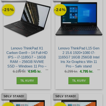
-25%
-24%
Lenovo ThinkPad X1
Lenovo ThinkPad L15 Gen
Carbon Gen9 – 14 Full-HD
2 15.6 1920×1080 I7-
IPS – i7-1185G7 – 16GB
1165G7 16GB 256GB Intel
RAM – 256GB NVME
Iris Xe Graphics Win 11
SSD – Windows 11 Pro –
Pro – Sølv stand
Sølv stand
Den
Den
Den
Den
6.199
kr.
4.645
kr.
6.299
kr.
4.795
kr.
oprindelige
aktuelle
oprindelige
aktuelle
pris
pris
pris
pris
var:
er:
var:
er:
6.199 kr..
4.645 kr..
6.299 kr..
4.795 kr.
TIL KURV
TIL KURV
SØLV STAND!
SØLV STAND!