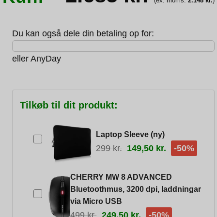
(ex. moms:
2.148
kr.
)
Du kan også dele din betaling op for:
eller
AnyDay
Tilkøb til dit produkt:
Laptop Sleeve (ny)
299
kr.
149,50
kr.
-50%
CHERRY MW 8 ADVANCED
Bluetoothmus, 3200 dpi, laddningar
via Micro USB
499
kr.
249,50
kr.
-50%