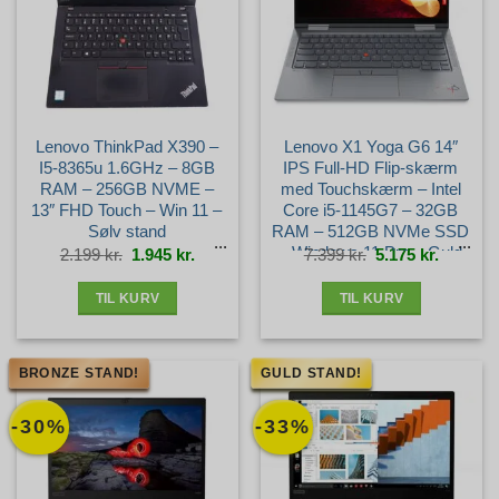
Lenovo ThinkPad X390 –
Lenovo X1 Yoga G6 14″
I5-8365u 1.6GHz – 8GB
IPS Full-HD Flip-skærm
RAM – 256GB NVME –
med Touchskærm – Intel
13″ FHD Touch – Win 11 –
Core i5-1145G7 – 32GB
Sølv stand
RAM – 512GB NVMe SSD
– Windows 11 Pro – Guld
Den
Den
Den
Den
2.199
kr.
1.945
kr.
7.399
kr.
5.175
kr.
oprindelige
aktuelle
oprindelige
aktuelle
pris
pris
pris
pris
var:
er:
var:
er:
stand
2.199 kr..
1.945 kr..
7.399 kr..
5.175 kr.
TIL KURV
TIL KURV
BRONZE STAND!
GULD STAND!
-30%
-33%