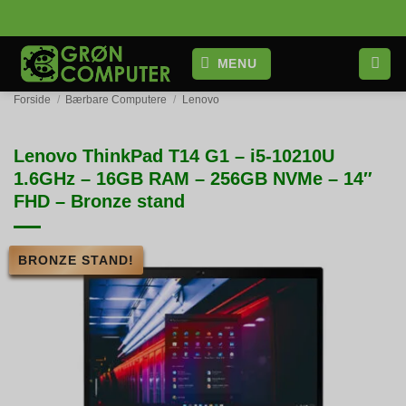
Fortsæt
til
indhold
MENU
Forside
/
Bærbare Computere
/
Lenovo
Lenovo ThinkPad T14 G1 – i5-10210U
1.6GHz – 16GB RAM – 256GB NVMe – 14″
FHD – Bronze stand
BRONZE STAND!