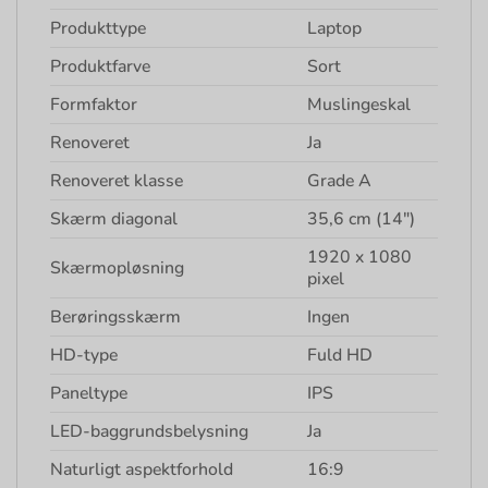
Produkttype
Laptop
Produktfarve
Sort
Formfaktor
Muslingeskal
Renoveret
Ja
Renoveret klasse
Grade A
Skærm diagonal
35,6 cm (14″)
1920 x 1080
Skærmopløsning
pixel
Berøringsskærm
Ingen
HD-type
Fuld HD
Paneltype
IPS
LED-baggrundsbelysning
Ja
Naturligt aspektforhold
16:9