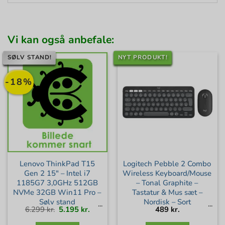
Vi kan også anbefale:
SØLV STAND!
NYT PRODUKT!
-18%
Lenovo ThinkPad T15
Logitech Pebble 2 Combo
Gen 2 15″ – Intel i7
Wireless Keyboard/Mouse
1185G7 3,0GHz 512GB
– Tonal Graphite –
NVMe 32GB Win11 Pro –
Tastatur & Mus sæt –
Sølv stand
Nordisk – Sort
Den
Den
6.299
kr.
5.195
kr.
489
kr.
oprindelige
aktuelle
pris
pris
var:
er:
6.299 kr..
5.195 kr..