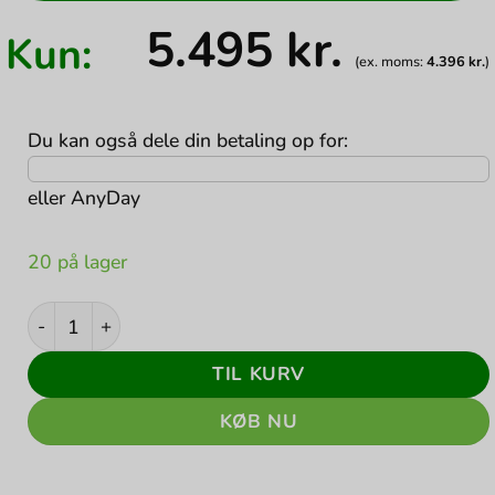
5.495
kr.
Kun:
(ex. moms:
4.396
kr.
)
Du kan også dele din betaling op for:
eller
AnyDay
20 på lager
ThinkPad T14s Gen 2 i7-1185G7 14" 16 GB RAM 256 GB 
TIL KURV
KØB NU