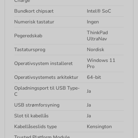
Charge
Bundkort chipsæt
Intel® SoC
Numerisk tastatur
Ingen
ThinkPad
Pegeredskab
UltraNav
Tastatursprog
Nordisk
Windows 11
Operativsystem installeret
Pro
Operativsystemets arkitektur
64-bit
Opladningsport til USB Type-
Ja
C
USB strømforsyning
Ja
Slot til kabellås
Ja
Kabellåseslids type
Kensington
Trusted Platform Module