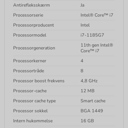
Antirefleksskærm
Ja
Processorserie
Intel® Core™ i7
Processorproducent
Intel
Processormodel
i7-1185G7
11th gen Intel®
Processorgeneration
Core™ i7
Processorkerner
4
Processortråde
8
Processor boost frekvens
4,8 GHz
Processor-cache
12 MB
Processor cache type
Smart cache
Processor sokkel
BGA 1449
Intern hukommelse
16 GB