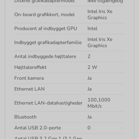
Diskret grafikadaptermodel
Ikke tilgængelig
Intel Iris Xe
On-board grafikkort, model
Graphics
Producent af indbygget GPU
Intel
Intel Iris Xe
Indbygget grafikadapterfamilie
Graphics
Antal indbyggede højttalere
2
Højttalereffekt
2 W
Front kamera
Ja
Ethernet LAN
Ja
100,1000
Ethernet LAN-datahastigheder
Mbit/s
Bluetooth
Ja
Antal USB 2.0-porte
0
Antal USB 3.2 Gen 1 (3.1 Gen