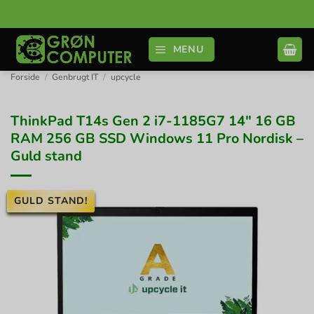
Fortsæt
til
indhold
MENU
Forside
/
Genbrugt IT
/
upcycle
ThinkPad T14s Gen 2 i7-1185G7 14″ 16 GB
RAM 256 GB SSD Windows 11 Pro Nordisk –
Guld stand
GULD STAND!