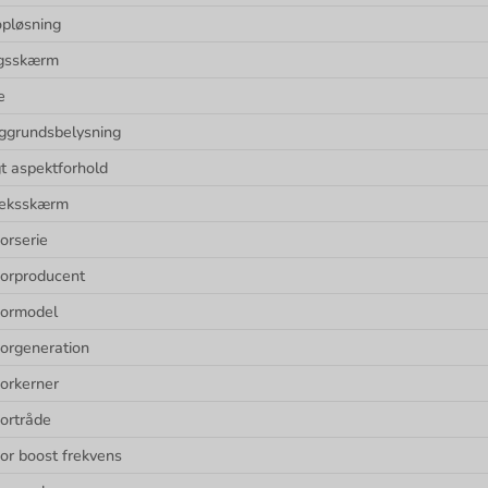
pløsning
ngsskærm
e
ggrundsbelysning
gt aspektforhold
leksskærm
orserie
orproducent
sormodel
orgeneration
orkerner
ortråde
or boost frekvens