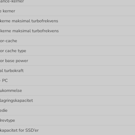
ance-kerner
e kerner
kerne maksimal turbofrekvens
v kerne maksimal turbofrekvens
or-cache
or cache type
or base power
l turbokraft
+ PC
 hukommelse
lagringskapacitet
edie
drevtype
kapacitet for SSD’er