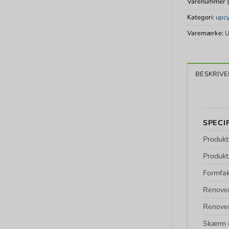
Varenummer 
Kategori:
upcy
Varemærke:
U
BESKRIVE
SPECI
Produkt
Produkt
Formfak
Renove
Renover
Skærm 