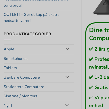
tung brug!
OUTLET! – Gør et kup på ekstra
nedsatte varer!
Dine f
PRODUKTKATEGORIER
Comput
✅ 2 års 
Apple
Smartphones
✅ Profes
nyinstal
Tablets
✅ 1-2 da
Bærbare Computere
Stationære Computere
✅ Gratis
Skærme / Monitors
✅ Vi pla
enhed
Ny IT