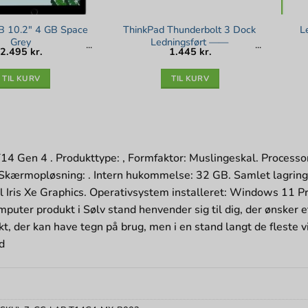
B 10.2″ 4 GB Space
ThinkPad Thunderbolt 3 Dock
L
Grey
Ledningsført ——
2.495
kr.
1.445
kr.
TIL KURV
TIL KURV
14 Gen 4 . Produkttype: , Formfaktor: Muslingeskal. Processo
 Skærmopløsning: . Intern hukommelse: 32 GB. Samlet lagring
l Iris Xe Graphics. Operativsystem installeret: Windows 11 Pr
puter produkt i Sølv stand henvender sig til dig, der ønsker e
kt, der kan have tegn på brug, men i en stand langt de fleste v
d