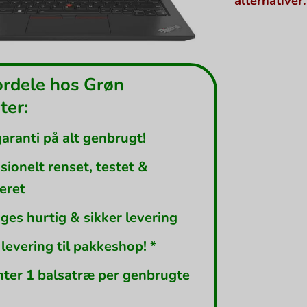
alternativer.
ordele hos Grøn
er:
garanti på alt genbrugt!
sionelt renset, testet &
leret
ges hurtig & sikker levering
 levering til pakkeshop! *
nter 1 balsatræ per genbrugte