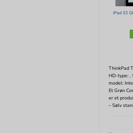
iPad 32 G
ThinkPad T
HD-type: ,
model: Inte
Et Grøn Com
er et produ
– Sølv stan