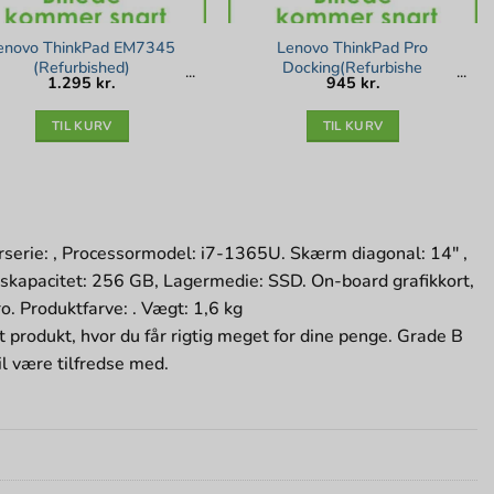
enovo ThinkPad EM7345
Lenovo ThinkPad Pro
(Refurbished)
Docking(Refurbishe
1.295
kr.
945
kr.
TIL KURV
TIL KURV
rserie: , Processormodel: i7-1365U. Skærm diagonal: 14″ ,
skapacitet: 256 GB, Lagermedie: SSD. On-board grafikkort,
o. Produktfarve: . Vægt: 1,6 kg
t produkt, hvor du får rigtig meget for dine penge. Grade B
il være tilfredse med.