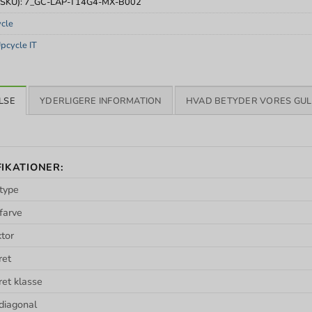
(SKU):
7_GC-LAP-T14G4-MX-B002
cle
pcycle IT
LSE
YDERLIGERE INFORMATION
HVAD BETYDER VORES GUL
FIKATIONER:
type
farve
tor
ret
et klasse
diagonal