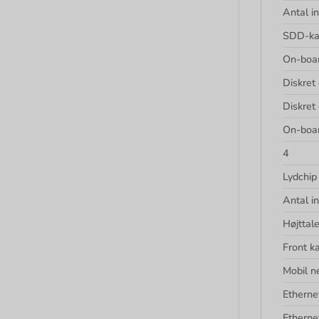
Antal i
SDD-ka
On-boar
Diskret
Diskret
On-boar
4
Lydchip
Antal i
Højttale
Front k
Mobil n
Ethern
Etherne