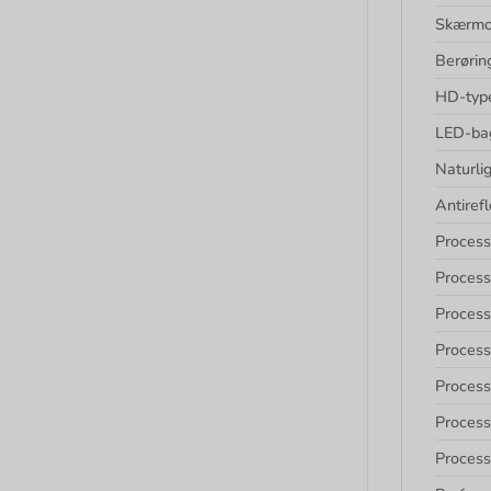
Skærmo
Berøri
HD-typ
LED-ba
Naturli
Antiref
Process
Process
Proces
Process
Process
Process
Process