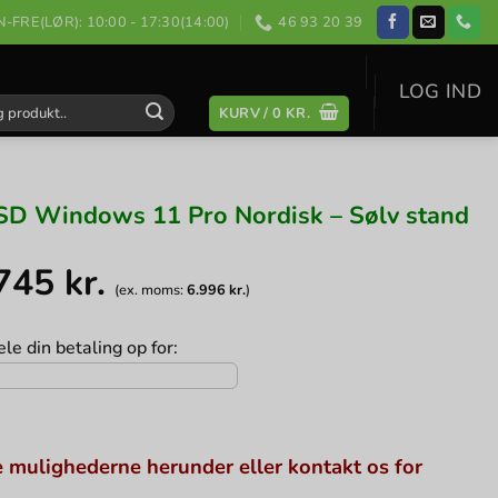
-FRE(LØR): 10:00 - 17:30(14:00)
46 93 20 39
LOG IND
KURV /
0
KR.
:
SD Windows 11 Pro Nordisk – Sølv stand
.745
kr.
(ex. moms:
6.996
kr.
)
le din betaling op for:
 mulighederne herunder eller kontakt os for