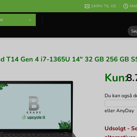
SKRIV TIL OS
MAN
er
Søg
efter
d T14 Gen 4 i7-1365U 14″ 32 GB 256 GB S
Kun:
8
Du kan også de
eller
AnyDay
Udsolgt - Se