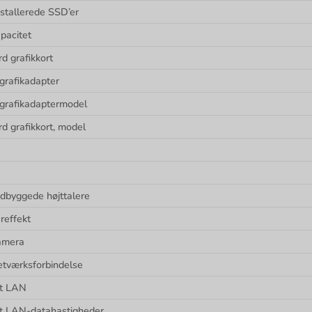
nstallerede SSD’er
pacitet
d grafikkort
 grafikadapter
 grafikadaptermodel
d grafikkort, model
ndbyggede højttalere
reffekt
amera
etværksforbindelse
et LAN
t LAN-datahastigheder