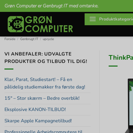
Fortsæt
Grøn Computer er Genbrugt IT med omtanke.
til
indhold
Produktkategori
Forside
/
Genbrugt IT
/
upcycle
VI ANBEFALER: UDVALGTE
ThinkPa
PRODUKTER OG TILBUD TIL DIG!
Klar, Parat, Studiestart! – Få en
pålidelig studiemakker fra første dag!
15″ – Stor skærm – Bedre overblik!
Eksplosive KANON-TILBUD!
Skarpe Apple Kampagnetilbud!
Professionelle Arbejdscomputere til