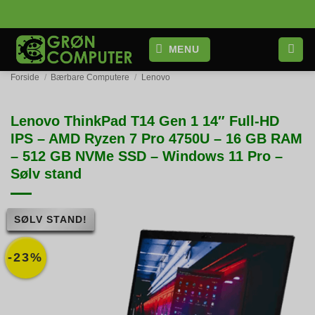
Fortsæt
til
indhold
MENU
Forside
/
Bærbare Computere
/
Lenovo
Lenovo ThinkPad T14 Gen 1 14″ Full-HD
IPS – AMD Ryzen 7 Pro 4750U – 16 GB RAM
– 512 GB NVMe SSD – Windows 11 Pro –
Sølv stand
SØLV STAND!
-23%