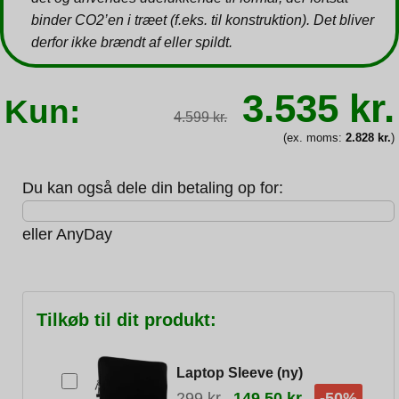
binder CO2’en i træet (f.eks. til konstruktion). Det bliver
derfor ikke brændt af eller spildt.
Den
3.535
kr.
Kun:
oprindeli
4.599
kr.
pris
var:
(ex. moms:
2.828
kr.
)
4.599 kr.
Du kan også dele din betaling op for:
eller
AnyDay
Tilkøb til dit produkt:
Laptop Sleeve (ny)
299
kr.
149,50
kr.
-50%