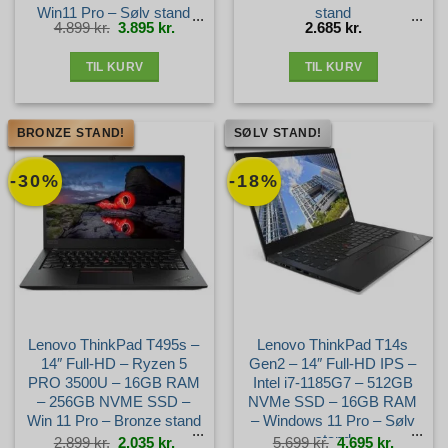
Win11 Pro – Sølv stand
stand
Den
Den
4.899
kr.
3.895
kr.
2.685
kr.
oprindelige
aktuelle
pris
pris
var:
er:
4.899 kr..
3.895 kr..
TIL KURV
TIL KURV
BRONZE STAND!
SØLV STAND!
-30%
-18%
Lenovo ThinkPad T495s –
Lenovo ThinkPad T14s
14″ Full-HD – Ryzen 5
Gen2 – 14″ Full-HD IPS –
PRO 3500U – 16GB RAM
Intel i7-1185G7 – 512GB
– 256GB NVME SSD –
NVMe SSD – 16GB RAM
Win 11 Pro – Bronze stand
– Windows 11 Pro – Sølv
stand
Den
Den
Den
Den
2.899
kr.
2.035
kr.
5.699
kr.
4.695
kr.
oprindelige
aktuelle
oprindelige
aktuelle