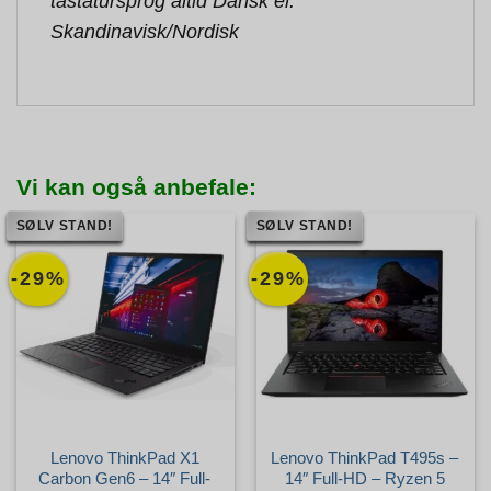
tastatursprog altid Dansk el.
Skandinavisk/Nordisk
Vi kan også anbefale:
SØLV STAND!
SØLV STAND!
-29%
-29%
Lenovo ThinkPad X1
Lenovo ThinkPad T495s –
Carbon Gen6 – 14″ Full-
14″ Full-HD – Ryzen 5