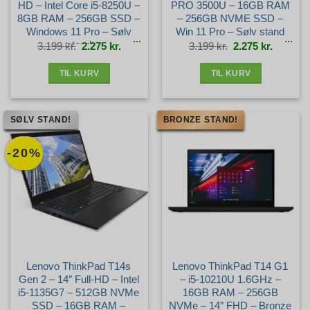
HD – Intel Core i5-8250U –
PRO 3500U – 16GB RAM
8GB RAM – 256GB SSD –
– 256GB NVME SSD –
Windows 11 Pro – Sølv
Win 11 Pro – Sølv stand
stand
Den
Den
Den
Den
3.199
kr.
2.275
kr.
3.199
kr.
2.275
kr.
oprindelige
aktuelle
oprindelige
aktuelle
pris
pris
pris
pris
var:
er:
var:
er:
3.199 kr..
2.275 kr..
3.199 kr..
2.275 kr.
TIL KURV
TIL KURV
SØLV STAND!
BRONZE STAND!
-20%
Lenovo ThinkPad T14s
Lenovo ThinkPad T14 G1
Gen 2 – 14″ Full-HD – Intel
– i5-10210U 1.6GHz –
i5-1135G7 – 512GB NVMe
16GB RAM – 256GB
SSD – 16GB RAM –
NVMe – 14″ FHD – Bronze