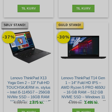
pris
pris
pris
pris
var:
er:
var:
er:
2.899 kr..
2.035 kr..
5.699 kr..
4.695 kr.
TIL KURV
TIL KURV
SØLV STAND!
GULD STAND!
-37%
-30%
Lenovo ThinkPad X13
Lenovo ThinkPad T14 Gen
Yoga Gen 2 – 13″ Full-HD
1 – 14″ Fuld HD IPS –
TOUCHSKÆRM m. stylus
AMD Ryzen 5 PRO 4650U
– Intel i5-1145G7 – 256GB
– 16 GB RAM – 512 GB
NVMe SSD – 16GB RAM
NVME SSD – Windows 11
– Win 11 Pro – Sølv stand
Pro – Guld stand
Den
Den
Den
Den
4.599
kr.
2.875
kr.
4.999
kr.
3.495
kr.
oprindelige
aktuelle
oprindelige
aktuelle
pris
pris
pris
pris
var:
er:
var:
er:
4.599 kr..
2.875 kr..
4.999 kr..
3.495 kr.