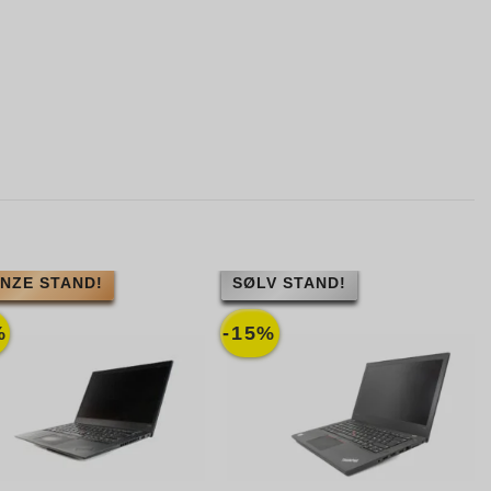
NZE STAND!
SØLV STAND!
%
-15%