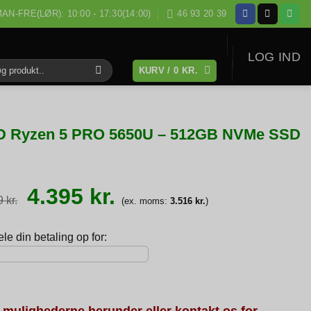
AN-FRE(LØR): 10:00 - 17:30(14:00)
46 93 20 39
LOG IND
KURV /
0
KR.
:
AMD Ryzen 5 PRO 5650U – 512GB NVMe SSD
Den
Den
4.395
kr.
oprindelige
aktuelle
99
kr.
(ex. moms:
3.516
kr.
)
pris
pris
var:
er:
4.999 kr..
4.395 kr..
e din betaling op for:
 mulighederne herunder eller kontakt os for