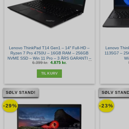
Lenovo ThinkPad T14 Gen1 – 14″ Full-HD –
Lenovo Think
Ryzen 7 Pro 4750U – 16GB RAM – 256GB
1135G7 – 2
NVME SSD – Win 11 Pro – 3 ÅRS GARANTI –
Wi
Den
Den
6.399
kr.
4.875
kr.
Guld+ stand
oprindelige
aktuelle
pris
pris
var:
er:
6.399 kr..
4.875 kr..
TIL KURV
SØLV STAND!
SØLV STAND
-29%
-23%