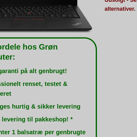
alternativer.
ordele hos Grøn
ter:
garanti på alt genbrugt!
sionelt renset, testet &
leret
ges hurtig & sikker levering
 levering til pakkeshop! *
nter 1 balsatræ per genbrugte