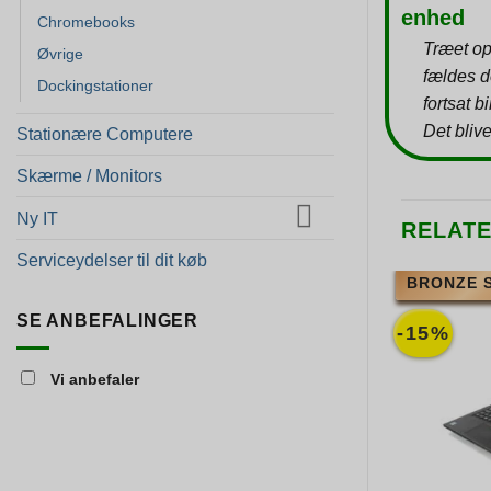
enhed
Chromebooks
Træet op
Øvrige
fældes d
Dockingstationer
fortsat b
Det blive
Stationære Computere
Skærme / Monitors
Ny IT
RELAT
Serviceydelser til dit køb
BRONZE 
SE ANBEFALINGER
-15%
Vi anbefaler