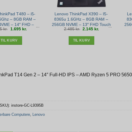
hinkPad T480 – i5-
Lenovo ThinkPad X390 – I5-
Le
6Ghz – 8GB RAM –
8365u 1.6GHz – 8GB RAM –
83
VME – 14″ FHD –
256GB NVME – 13″ FHD Touch
256
Den
Den
Den
Den
95
kr.
1.695
kr.
2.485
kr.
2.145
kr.
ronze stand
– Win 11 – Sølv stand
oprindelige
aktuelle
oprindelige
aktuelle
pris
pris
pris
pris
var:
er:
var:
er:
1.995 kr..
1.695 kr..
2.485 kr..
2.145 kr..
TIL KURV
TIL KURV
inkPad T14 Gen 2 – 14″ Full-HD IPS – AMD Ryzen 5 PRO 56
(SKU):
instore-GC-L9395B
rbare Computere
,
Lenovo