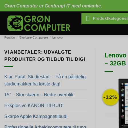
Fortsæt
Grøn Computer er Genbrugt IT med omtanke.
til
indhold
Produktkategorier
Forside
/
Bærbare Computere
/
Lenovo
VI ANBEFALER: UDVALGTE
Lenovo 
PRODUKTER OG TILBUD TIL DIG!
– 32GB 
Klar, Parat, Studiestart! – Få en pålidelig
studiemakker fra første dag!
15″ – Stor skærm – Bedre overblik!
-12%
Eksplosive KANON-TILBUD!
Skarpe Apple Kampagnetilbud!
Professionelle Arbejdscomputere til tung