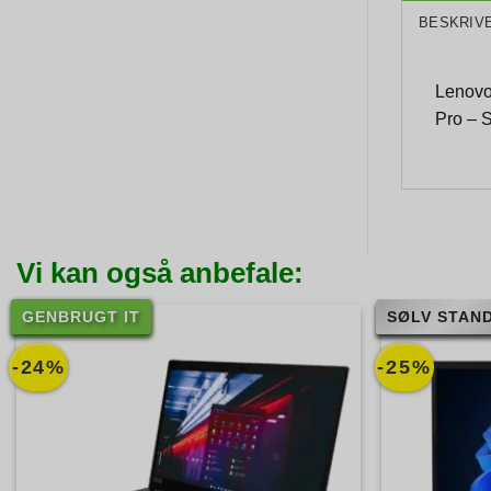
BESKRIV
Lenovo
Pro – 
Vi kan også anbefale:
GENBRUGT IT
SØLV STAND
-24%
-25%