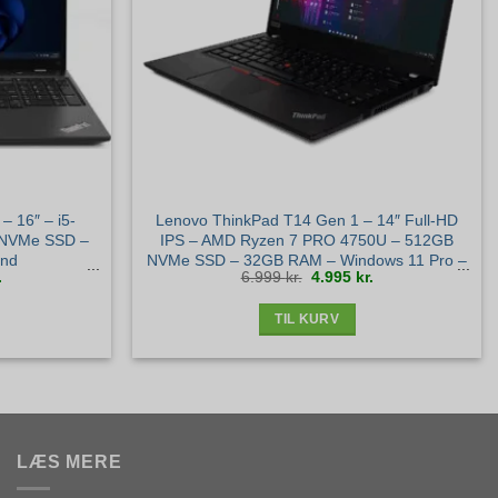
 16″ – i5-
Lenovo ThinkPad T14 Gen 1 – 14″ Full-HD
 NVMe SSD –
IPS – AMD Ryzen 7 PRO 4750U – 512GB
and
NVMe SSD – 32GB RAM – Windows 11 Pro –
Den
Den
Den
.
6.999
kr.
4.995
kr.
Sølv stand
ige
aktuelle
oprindelige
aktuelle
pris
pris
pris
er:
var:
er:
.
5.845 kr..
6.999 kr..
4.995 kr..
TIL KURV
LÆS MERE