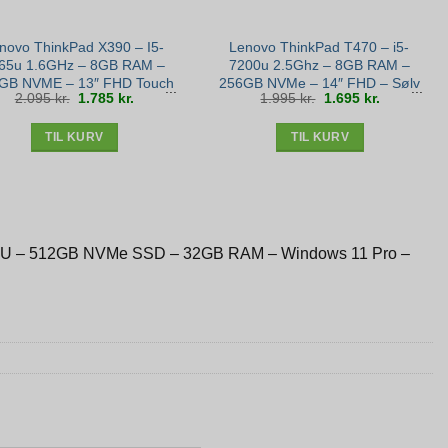
novo ThinkPad X390 – I5-
Lenovo ThinkPad T470 – i5-
65u 1.6GHz – 8GB RAM –
7200u 2.5Ghz – 8GB RAM –
GB NVME – 13″ FHD Touch
256GB NVMe – 14″ FHD – Sølv
Den
Den
Den
Den
2.095
kr.
1.785
kr.
1.995
kr.
1.695
kr.
– Win 11 – Bronze stand
stand
oprindelige
aktuelle
oprindelige
aktuelle
pris
pris
pris
pris
var:
er:
var:
er:
2.095 kr..
1.785 kr..
1.995 kr..
1.695 kr..
TIL KURV
TIL KURV
50U – 512GB NVMe SSD – 32GB RAM – Windows 11 Pro –