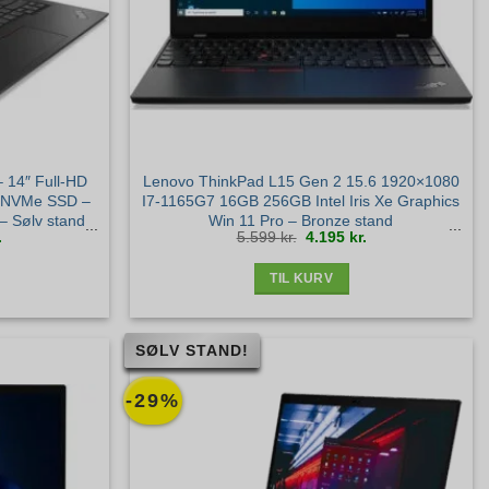
 14″ Full-HD
Lenovo ThinkPad L15 Gen 2 15.6 1920×1080
B NVMe SSD –
I7-1165G7 16GB 256GB Intel Iris Xe Graphics
 Sølv stand
Win 11 Pro – Bronze stand
Den
Den
Den
.
5.599
kr.
4.195
kr.
ige
aktuelle
oprindelige
aktuelle
pris
pris
pris
er:
var:
er:
.
4.545 kr..
5.599 kr..
4.195 kr..
TIL KURV
SØLV STAND!
-29%