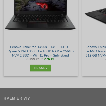
Lenovo ThinkPad T495s – 14″ Full-HD –
Lenovo Think
Ryzen 5 PRO 3500U – 16GB RAM – 256GB
– AMD Ryze
NVME SSD – Win 11 Pro – Sølv stand
512 GB NVMe
Den
Den
3.199
kr.
2.275
kr.
oprindelige
aktuelle
pris
pris
var:
er:
3.199 kr..
2.275 kr..
TIL KURV
HVEM ER VI?