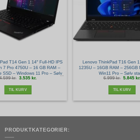
Pad T14 Gen 1 14″ Full-HD IPS
Lenovo ThinkPad T16 Gen 1 –
n 7 Pro 4750U – 16 GB RAM –
1235U – 16GB RAM – 256GB
 SSD – Windows 11 Pro – Sølv
Win11 Pro – Sølv st
Den
Den
Den
4.599
kr.
3.535
kr.
6.999
kr.
5.845
kr
stand
oprindelige
aktuelle
oprindel
pris
pris
pris
var:
er:
var:
4.599 kr..
3.535 kr..
6.999 kr.
TIL KURV
TIL KURV
PRODUKTKATEGORIER: