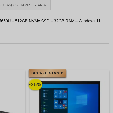
GULD-SØLV-BRONZE STAND?
O 5650U – 512GB NVMe SSD – 32GB RAM – Windows 11
BRONZE STAND!
-25%