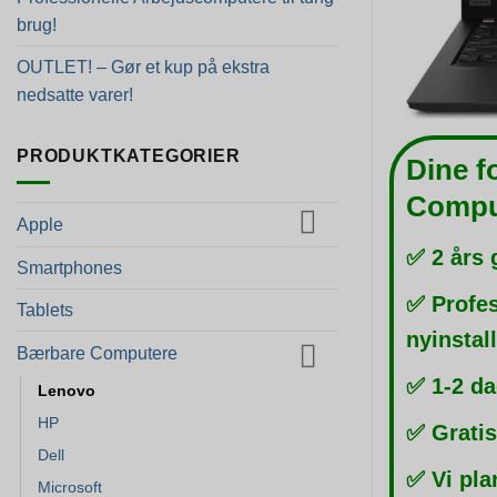
brug!
OUTLET! – Gør et kup på ekstra
nedsatte varer!
PRODUKTKATEGORIER
Dine f
Compu
Apple
✅ 2 års 
Smartphones
✅ Profes
Tablets
nyinstal
Bærbare Computere
✅ 1-2 da
Lenovo
HP
✅ Gratis
Dell
✅ Vi pla
Microsoft