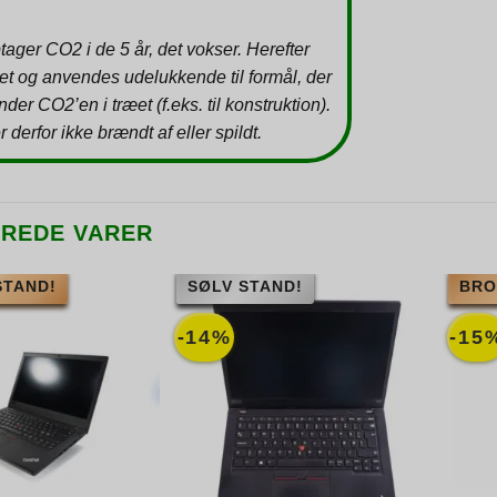
tager CO2 i de 5 år, det vokser. Herefter
et og anvendes udelukkende til formål, der
inder CO2’en i træet (f.eks. til konstruktion).
r derfor ikke brændt af eller spildt.
EREDE VARER
STAND!
SØLV STAND!
BRO
-14%
-15