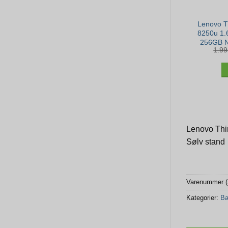
Lenovo T
8250u 1.
256GB N
1.9
B
Lenovo Th
Sølv stand
Varenummer 
Kategorier:
Bæ