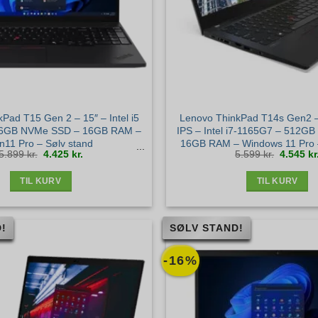
Pad T15 Gen 2 – 15″ – Intel i5
Lenovo ThinkPad T14s Gen2 –
56GB NVMe SSD – 16GB RAM –
IPS – Intel i7-1165G7 – 512G
n11 Pro – Sølv stand
16GB RAM – Windows 11 Pro –
Den
Den
Den
5.899
kr.
4.425
kr.
5.599
kr.
4.545
kr
oprindelige
aktuelle
oprindel
pris
pris
pris
var:
er:
var:
5.899 kr..
4.425 kr..
5.599 kr.
TIL KURV
TIL KURV
!
SØLV STAND!
-16%