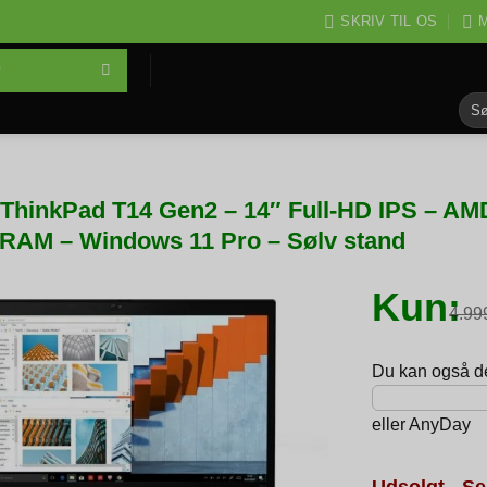
SKRIV TIL OS
M
Søg
efter
ThinkPad T14 Gen2 – 14″ Full-HD IPS – 
RAM – Windows 11 Pro – Sølv stand
Kun:
4.9
Du kan også del
eller
AnyDay
Udsolgt - Se