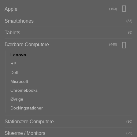
Apple
(153)
Smartphones
(33)
Tablets
(8)
Bærbare Computere
(440)
Lenovo
HP
Dell
Microsoft
Chromebooks
Øvrige
Dockingstationer
Stationære Computere
(90)
Skærme / Monitors
(29)