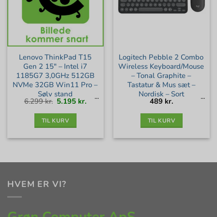
Lenovo ThinkPad T15
Logitech Pebble 2 Combo
Gen 2 15″ – Intel i7
Wireless Keyboard/Mouse
1185G7 3,0GHz 512GB
– Tonal Graphite –
NVMe 32GB Win11 Pro –
Tastatur & Mus sæt –
Sølv stand
Nordisk – Sort
Den
Den
6.299
kr.
5.195
kr.
489
kr.
oprindelige
aktuelle
pris
pris
var:
er:
6.299 kr..
5.195 kr..
TIL KURV
TIL KURV
HVEM ER VI?
Grøn Computer ApS