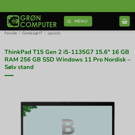
Fortsæt
til
indhold
MENU
Forside
/
Genbrugt IT
/
upcycle
ThinkPad T15 Gen 2 i5-1135G7 15.6″ 16 GB
RAM 256 GB SSD Windows 11 Pro Nordisk –
Sølv stand