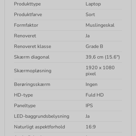
Produkttype
Laptop
Produktfarve
Sort
Formfaktor
Muslingeskal
Renoveret
Ja
Renoveret klasse
Grade B
Skærm diagonal
39,6 cm (15.6″)
1920 x 1080
Skærmopløsning
pixel
Berøringsskærm
Ingen
HD-type
Fuld HD
Paneltype
IPS
LED-baggrundsbelysning
Ja
Naturligt aspektforhold
16:9