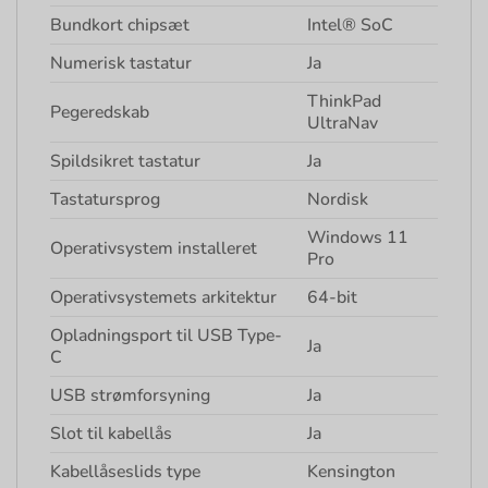
Bundkort chipsæt
Intel® SoC
Numerisk tastatur
Ja
ThinkPad
Pegeredskab
UltraNav
Spildsikret tastatur
Ja
Tastatursprog
Nordisk
Windows 11
Operativsystem installeret
Pro
Operativsystemets arkitektur
64-bit
Opladningsport til USB Type-
Ja
C
USB strømforsyning
Ja
Slot til kabellås
Ja
Kabellåseslids type
Kensington