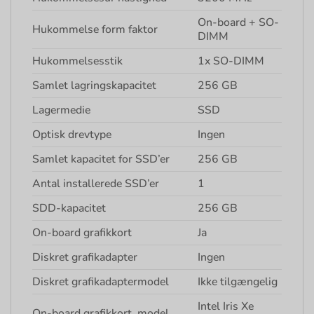
On-board + SO-
Hukommelse form faktor
DIMM
Hukommelsesstik
1x SO-DIMM
Samlet lagringskapacitet
256 GB
Lagermedie
SSD
Optisk drevtype
Ingen
Samlet kapacitet for SSD’er
256 GB
Antal installerede SSD’er
1
SDD-kapacitet
256 GB
On-board grafikkort
Ja
Diskret grafikadapter
Ingen
Diskret grafikadaptermodel
Ikke tilgængelig
Intel Iris Xe
On-board grafikkort, model