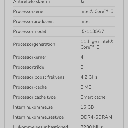
Antirefleksskærm
Ja
Processorserie
Intel® Core™ i5
Processorproducent
Intel
Processormodel
i5-1135G7
11th gen Intel®
Processorgeneration
Core™ i5
Processorkerner
4
Processortråde
8
Processor boost frekvens
4,2 GHz
Processor-cache
8 MB
Processor cache type
Smart cache
Intern hukommelse
16 GB
Intern hukommelsestype
DDR4-SDRAM
Hukommelsesur hastighed
3200 MHz