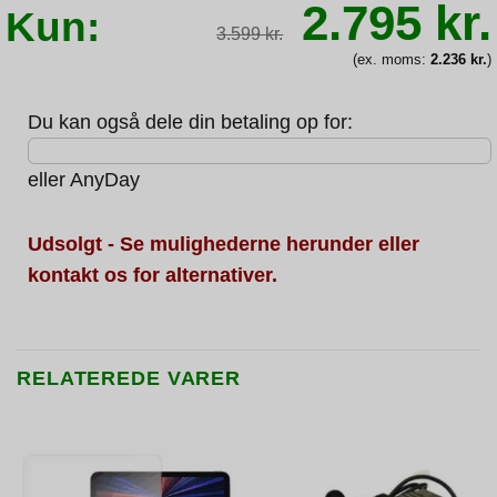
Den
2.795
kr.
Kun:
oprindeli
3.599
kr.
pris
var:
(ex. moms:
2.236
kr.
)
3.599 kr.
Du kan også dele din betaling op for:
eller
AnyDay
Udsolgt - Se mulighederne herunder eller
kontakt os for alternativer.
RELATEREDE VARER