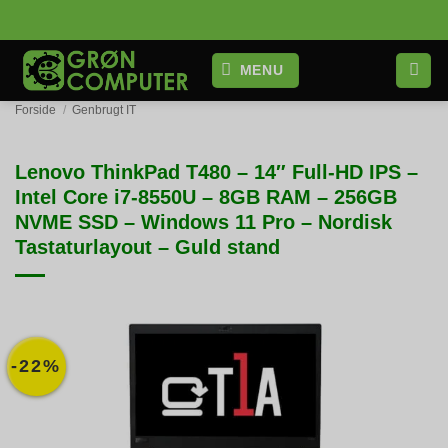
Fortsæt
til
indhold
MENU
Forside
/
Genbrugt IT
Lenovo ThinkPad T480 – 14″ Full-HD IPS –
Intel Core i7-8550U – 8GB RAM – 256GB
NVME SSD – Windows 11 Pro – Nordisk
Tastaturlayout – Guld stand
-22%