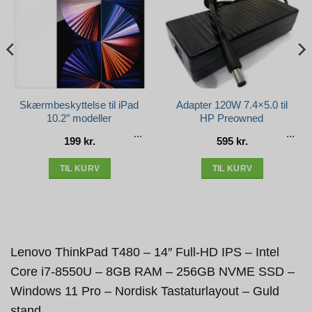
Skærmbeskyttelse til iPad
Adapter 120W 7.4×5.0 til
10.2″ modeller
HP Preowned
199
kr.
595
kr.
e
r..
TIL KURV
TIL KURV
Lenovo ThinkPad T480 – 14″ Full-HD IPS – Intel
Core i7-8550U – 8GB RAM – 256GB NVME SSD –
Windows 11 Pro – Nordisk Tastaturlayout – Guld
stand