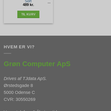
Sort
489
kr.
TIL KURV
HVEM ER VI?
Grøn Computer ApS
Drives af
TJdata ApS
.
Ørstedsgade 8
5000 Odense C
CVR: 30550269