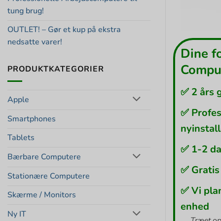
tung brug!
OUTLET! – Gør et kup på ekstra
nedsatte varer!
Dine f
Comput
PRODUKTKATEGORIER
✅ 2 års 
Apple
✅ Profes
Smartphones
nyinstal
Tablets
✅ 1-2 da
Bærbare Computere
✅ Gratis
Stationære Computere
✅ Vi pla
Skærme / Monitors
enhed
Ny IT
Træet op