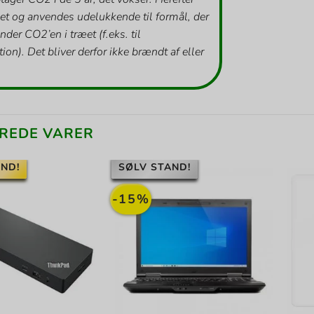
et og anvendes udelukkende til formål, der
inder CO2’en i træet (f.eks. til
ion). Det bliver derfor ikke brændt af eller
REDE VARER
ND!
SØLV STAND!
-15%