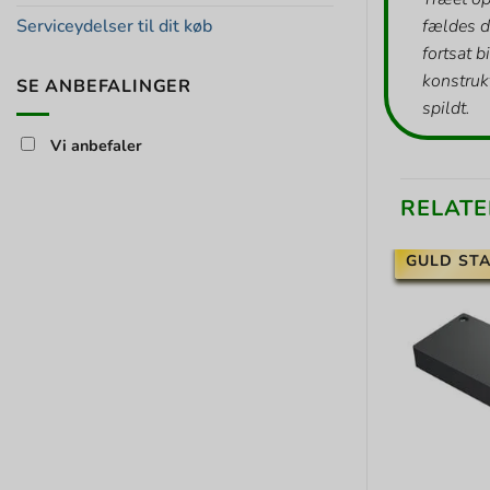
fældes d
Serviceydelser til dit køb
fortsat b
konstrukt
SE ANBEFALINGER
spildt.
Vi anbefaler
RELATE
GULD STA