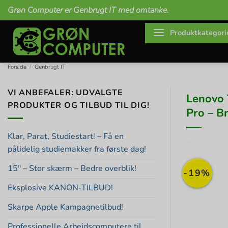
Fortsæt
Grøn Computer er Genbrugt IT med omtanke.
til
indhold
Produktkategori
Forside
/
Genbrugt IT
VI ANBEFALER: UDVALGTE
Lenovo 
PRODUKTER OG TILBUD TIL DIG!
Pro – B
Klar, Parat, Studiestart! – Få en
pålidelig studiemakker fra første dag!
15″ – Stor skærm – Bedre overblik!
-19%
Eksplosive KANON-TILBUD!
Skarpe Apple Kampagnetilbud!
Professionelle Arbejdscomputere til