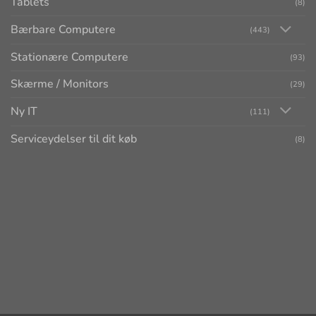
Tablets
(8)
Bærbare Computere
(443)
Stationære Computere
(93)
Skærme / Monitors
(29)
Ny IT
(111)
Serviceydelser til dit køb
(8)