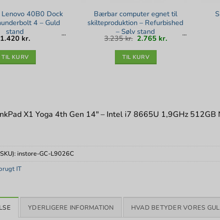
 Lenovo 40B0 Dock
Bærbar computer egnet til
S
nderbolt 4 – Guld
skilteproduktion – Refurbished
stand
– Sølv stand
Den
Den
1.420
kr.
3.235
kr.
2.765
kr.
oprindelige
aktuelle
pris
pris
var:
er:
3.235 kr..
2.765 kr..
TIL KURV
TIL KURV
nkPad X1 Yoga 4th Gen 14″ – Intel i7 8665U 1,9GHz 512GB
(SKU):
instore-GC-L9026C
rugt IT
LSE
YDERLIGERE INFORMATION
HVAD BETYDER VORES GUL