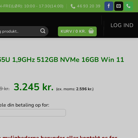
-FRE(LØR): 10:00 - 17:30(14:00)
46 93 20 39
LOG IND
KURV /
0
KR.
:
 8665U 1,9GHz 512GB NVMe 16GB Win 11
Den
Den
3.245
kr.
oprindelige
aktuelle
99
kr.
(ex. moms:
2.596
kr.
)
pris
pris
var:
er:
3.999 kr..
3.245 kr..
le din betaling op for:
 mulighederne herunder eller kontakt os for