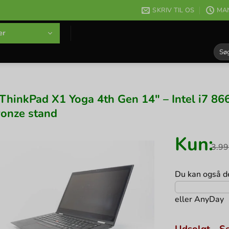
SKRIV TIL OS
MAN
er
Søg
efter
ThinkPad X1 Yoga 4th Gen 14″ – Intel i7
ronze stand
Kun:
3.9
Du kan også de
eller
AnyDay
Udsolgt - Se