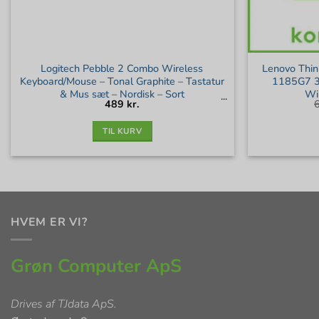
Logitech Pebble 2 Combo Wireless
Lenovo Thin
Keyboard/Mouse – Tonal Graphite – Tastatur
1185G7 
& Mus sæt – Nordisk – Sort
Wi
489
kr.
TIL KURV
HVEM ER VI?
Grøn Computer ApS
Drives af
TJdata ApS
.