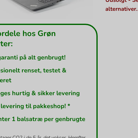
alternativer.
ordele hos Grøn
er:
garanti på alt genbrugt!
sionelt renset, testet &
leret
ges hurtig & sikker levering
 levering til pakkeshop! *
nter 1 balsatræ per genbrugte
tager CO2 i de 5 år, det vokser. Herefter