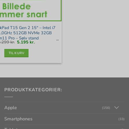
kPad T15 Gen 2 15″ – Intel i7
3,0GHz 512GB NVMe 32GB
n11 Pro – Sølv stand
Den
Den
6.299
kr.
5.195
kr.
oprindelige
aktuelle
pris
pris
var:
er:
6.299 kr..
5.195 kr..
TIL KURV
PRODUKTKATEGORIER:
Apple
(156)
Smartphones
(33)