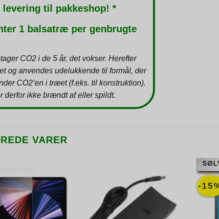
 levering til pakkeshop! *
nter 1 balsatræ per genbrugte
tager CO2 i de 5 år, det vokser. Herefter
et og anvendes udelukkende til formål, der
inder CO2’en i træet (f.eks. til konstruktion).
r derfor ikke brændt af eller spildt.
EREDE VARER
SØL
-15