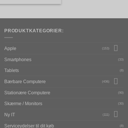
PRODUKTKATEGORIER:
Apple
(153)
Smartphones
(33)
Tablets
(8)
Bærbare Computere
(436)
Stationære Computere
(90)
Skærme / Monitors
(30)
Ny IT
(111)
Serviceydelser til dit køb
(8)