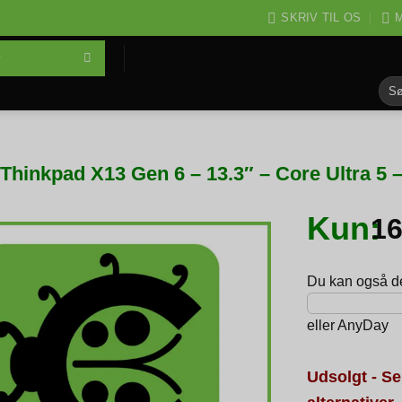
SKRIV TIL OS
M
Søg
efter
Thinkpad X13 Gen 6 – 13.3″ – Core Ultra 5
Kun:
1
Du kan også del
eller
AnyDay
Udsolgt - Se