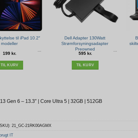
ttelse til iPad 10.2″
Dell Adapter 130Watt
B
modeller
Strømforsyningsadapter
skil
Preowned
199
kr.
595
kr.
TIL KURV
TIL KURV
3 Gen 6 – 13.3″ | Core Ultra 5 | 32GB | 512GB
(SKU):
21_GC-21RK00AGMX
rugt IT