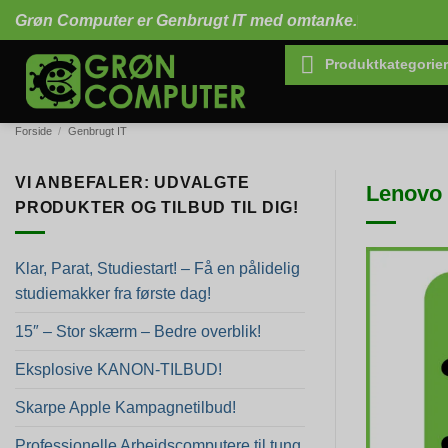
Fortsæt
Grøn Computer er Genbrugt IT med omtanke.
til
indhold
Produktkategorier
Forside
/
Genbrugt IT
VI ANBEFALER: UDVALGTE
Lenovo 
PRODUKTER OG TILBUD TIL DIG!
Klar, Parat, Studiestart! – Få en pålidelig
studiemakker fra første dag!
15″ – Stor skærm – Bedre overblik!
Eksplosive KANON-TILBUD!
Skarpe Apple Kampagnetilbud!
Professionelle Arbejdscomputere til tung