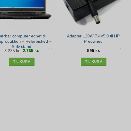
ærbar computer egnet til
Adapter 120W 7.4×5.0 til HP
teproduktion – Refurbished –
Preowned
Sølv stand
Den
Den
3.235
kr.
2.765
kr.
595
kr.
oprindelige
aktuelle
pris
pris
var:
er:
3.235 kr..
2.765 kr..
TIL KURV
TIL KURV