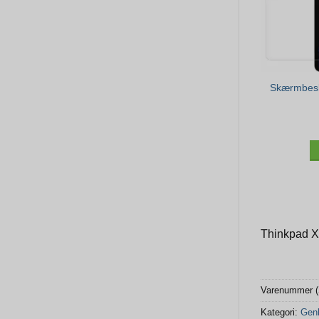
Skærmbesky
Thinkpad X1
Varenummer 
Kategori:
Genb