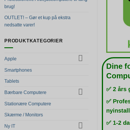
brug!
OUTLET! – Gør et kup på ekstra
nedsatte varer!
PRODUKTKATEGORIER
Apple
Dine f
Smartphones
Compu
Tablets
✅ 2 års 
Bærbare Computere
✅ Profes
Stationære Computere
nyinstal
Skærme / Monitors
✅ 1-2 da
Ny IT