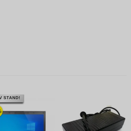
V STAND!
%