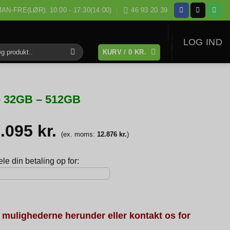
AN-FRE(LØR): 10:00 - 17:30(14:00)
46 93 20 39
LOG IND
KURV /
0
KR.
:
 – 32GB – 512GB
6.095
kr.
(ex. moms:
12.876
kr.
)
e din betaling op for:
 mulighederne herunder eller kontakt os for