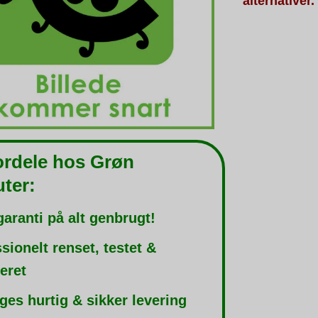
alternativer.
ordele hos Grøn
ter:
garanti på alt genbrugt!
sionelt renset, testet &
leret
ges hurtig & sikker levering