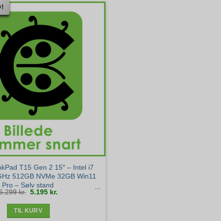
!
kPad T15 Gen 2 15″ – Intel i7
GHz 512GB NVMe 32GB Win11
Pro – Sølv stand
Den
Den
6.299
kr.
5.195
kr.
oprindelige
aktuelle
pris
pris
var:
er:
6.299 kr..
5.195 kr..
TIL KURV