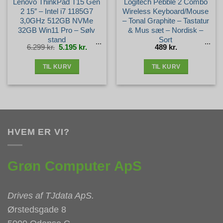
Lenovo ThinkPad T15 Gen
Logitech Pebble 2 Combo
2 15″ – Intel i7 1185G7
Wireless Keyboard/Mouse
3,0GHz 512GB NVMe
– Tonal Graphite – Tastatur
32GB Win11 Pro – Sølv
& Mus sæt – Nordisk –
stand
Sort
Den
Den
6.299
kr.
5.195
kr.
489
kr.
oprindelige
aktuelle
pris
pris
var:
er:
6.299 kr..
5.195 kr..
TIL KURV
TIL KURV
HVEM ER VI?
Grøn Computer ApS
Drives af
TJdata ApS
.
Ørstedsgade 8