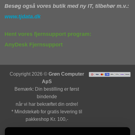
Besøg også vores butik med ny IT, tilbehør m.v.:
www.tjdata.dk
Hent vores fjernsupport program:
AnyDesk Fjernsupport
Copyright 2026 ©
Grøn Computer
ApS
Bemærk: Din bestilling er først
bindende
når vi har bekræftet din ordre!
* Mindstekøb for gratis levering til
pakkeshop Kr. 100,-