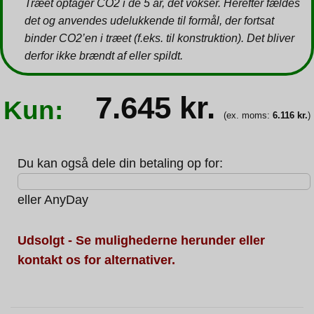
Træet optager CO2 i de 5 år, det vokser. Herefter fældes
det og anvendes udelukkende til formål, der fortsat
binder CO2’en i træet (f.eks. til konstruktion). Det bliver
derfor ikke brændt af eller spildt.
7.645
kr.
Kun:
(ex. moms:
6.116
kr.
)
Du kan også dele din betaling op for:
eller
AnyDay
Udsolgt - Se mulighederne herunder eller
kontakt os for alternativer.