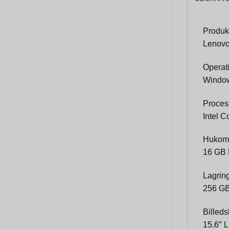
Produk
Lenovo
Operat
Window
Proces
Intel C
Hukom
16 GB 
Lagrin
256 GB
Billed
15.6″ 