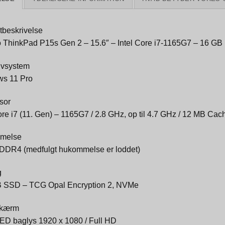
tbeskrivelse
 ThinkPad P15s Gen 2 – 15.6″ – Intel Core i7-1165G7 – 16 G
ivsystem
s 11 Pro
sor
ore i7 (11. Gen) – 1165G7 / 2.8 GHz, op til 4.7 GHz / 12 MB Cac
melse
DDR4 (medfulgt hukommelse er loddet)
g
 SSD – TCG Opal Encryption 2, NVMe
skærm
LED baglys 1920 x 1080 / Full HD