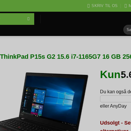
SKRIV TIL OS
M
Søg
efter
ThinkPad P15s G2 15.6 i7-1165G7 16 GB 2
Kun:
5
Du kan også del
eller
AnyDay
Udsolgt - Se