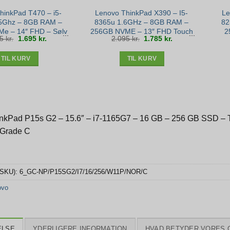
hinkPad T470 – i5-
Lenovo ThinkPad X390 – I5-
Le
5Ghz – 8GB RAM –
8365u 1.6GHz – 8GB RAM –
82
e – 14″ FHD – Sølv
256GB NVME – 13″ FHD Touch
2
Den
Den
Den
Den
95
kr.
1.695
kr.
2.095
kr.
1.785
kr.
stand
– Win 11 – Bronze stand
oprindelige
aktuelle
oprindelige
aktuelle
pris
pris
pris
pris
var:
er:
var:
er:
1.995 kr..
1.695 kr..
2.095 kr..
1.785 kr..
TIL KURV
TIL KURV
nkPad P15s G2 – 15.6″ – i7-1165G7 – 16 GB – 256 GB SSD – Tas
Grade C
(SKU):
6_GC-NP/P15SG2/I7/16/256/W11P/NOR/C
ovo
ELSE
YDERLIGERE INFORMATION
HVAD BETYDER VORES 