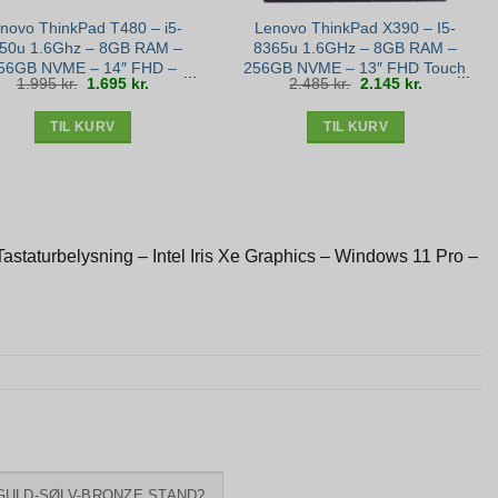
novo ThinkPad T480 – i5-
Lenovo ThinkPad X390 – I5-
50u 1.6Ghz – 8GB RAM –
8365u 1.6GHz – 8GB RAM –
56GB NVME – 14″ FHD –
256GB NVME – 13″ FHD Touch
Den
Den
Den
Den
1.995
kr.
1.695
kr.
2.485
kr.
2.145
kr.
Bronze stand
– Win 11 – Sølv stand
oprindelige
aktuelle
oprindelige
aktuelle
pris
pris
pris
pris
var:
er:
var:
er:
1.995 kr..
1.695 kr..
2.485 kr..
2.145 kr..
TIL KURV
TIL KURV
taturbelysning – Intel Iris Xe Graphics – Windows 11 Pro –
GULD-SØLV-BRONZE STAND?