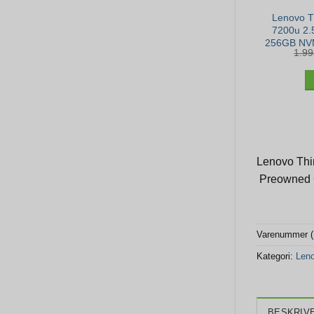
Lenovo T
7200u 2.
256GB NVM
1.9
Lenovo Thi
Preowned 
Varenummer 
Kategori:
Len
BESKRIV