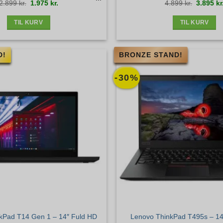
Den
Den
Den
2.899
kr.
1.975
kr.
4.899
kr.
3.895
kr
stand
oprindelige
aktuelle
oprindel
pris
pris
pris
var:
er:
var:
2.899 kr..
1.975 kr..
4.899 kr.
TIL KURV
TIL KURV
D!
BRONZE STAND!
-30%
kPad T14 Gen 1 – 14″ Fuld HD
Lenovo ThinkPad T495s – 14