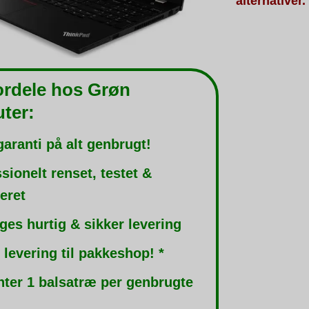
alternativer.
ordele hos Grøn
ter:
garanti på alt genbrugt!
sionelt renset, testet &
leret
ges hurtig & sikker levering
 levering til pakkeshop! *
nter 1 balsatræ per genbrugte