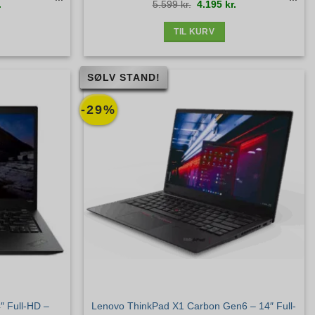
Den
Den
Den
.
5.599
kr.
4.195
kr.
ige
aktuelle
oprindelige
aktuelle
pris
pris
pris
er:
var:
er:
.
3.895 kr..
5.599 kr..
4.195 kr..
TIL KURV
SØLV STAND!
-29%
″ Full-HD –
Lenovo ThinkPad X1 Carbon Gen6 – 14″ Full-