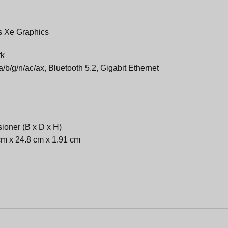
ris Xe Graphics
rk
/b/g/n/ac/ax, Bluetooth 5.2, Gigabit Ethernet
ioner (B x D x H)
cm x 24.8 cm x 1.91 cm
g