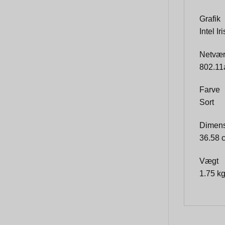
Grafik
Intel I
Netvæ
802.11a
Farve
Sort
Dimens
36.58 
Vægt
1.75 k