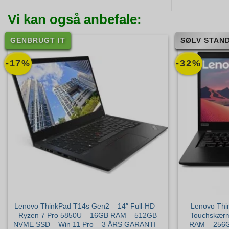
Vi kan også anbefale:
GENBRUGT IT
SØLV STAND
-17%
-32%
Lenovo ThinkPad T14s Gen2 – 14″ Full-HD –
Lenovo Thi
Ryzen 7 Pro 5850U – 16GB RAM – 512GB
Touchskærm
NVME SSD – Win 11 Pro – 3 ÅRS GARANTI –
RAM – 256G