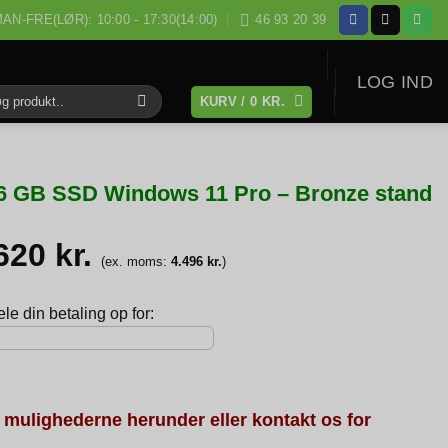
AN-FRE(LØR): 10:00 - 17:30(14:00)
46 93 20 39
LOG IND
KURV /
0
KR.
:
56 GB SSD Windows 11 Pro – Bronze stand
.620
kr.
(ex. moms:
4.496
kr.
)
e din betaling op for:
 mulighederne herunder eller kontakt os for