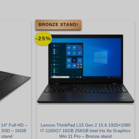
BRONZE STAND!
-25%
14″ Full-HD –
Lenovo ThinkPad L15 Gen 2 15.6 1920×1080
e SSD – 16GB
I7-1165G7 16GB 256GB Intel Iris Xe Graphics
 stand
Win 11 Pro – Bronze stand