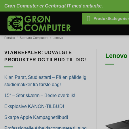
Fortsæt
Grøn Computer er Genbrugt IT med omtanke.
til
indhold
Produktkategorier
Forside
/
Bærbare Computere
/
Lenovo
VI ANBEFALER: UDVALGTE
Lenovo 
PRODUKTER OG TILBUD TIL DIG!
Klar, Parat, Studiestart! – Få en pålidelig
studiemakker fra første dag!
15″ – Stor skærm – Bedre overblik!
Eksplosive KANON-TILBUD!
Skarpe Apple Kampagnetilbud!
Professionelle Arbejdscomputere til tung