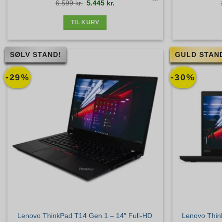
Den
Den
6.599
kr.
5.445
kr.
Guld+ stand
oprindelige
aktuelle
pris
pris
var:
er:
6.599 kr..
5.445 kr..
TIL KURV
SØLV STAND!
GULD STAN
-29%
-30%
Lenovo ThinkPad T14 Gen 1 – 14″ Full-HD
Lenovo Thin