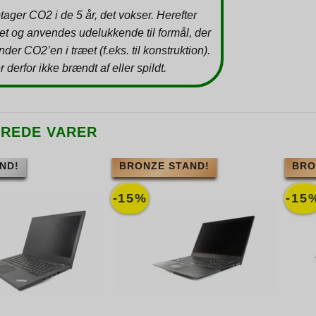
tager CO2 i de 5 år, det vokser. Herefter
et og anvendes udelukkende til formål, der
inder CO2’en i træet (f.eks. til konstruktion).
r derfor ikke brændt af eller spildt.
EREDE VARER
ND!
BRONZE STAND!
BRO
-15%
-15