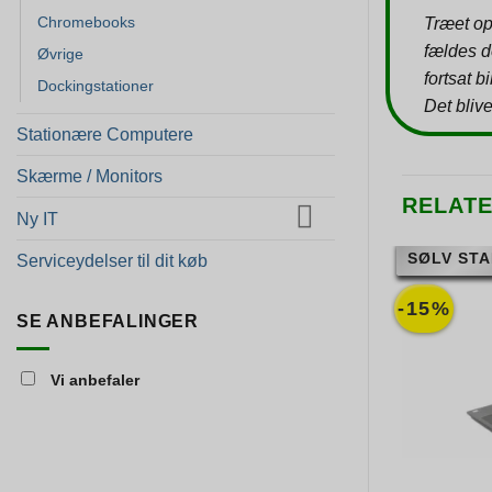
Chromebooks
Træet op
fældes d
Øvrige
fortsat b
Dockingstationer
Det blive
Stationære Computere
Skærme / Monitors
RELAT
Ny IT
SØLV STA
Serviceydelser til dit køb
-15%
SE ANBEFALINGER
Vi anbefaler