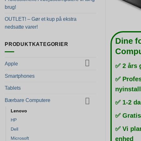
brug!
OUTLET! – Gør et kup på ekstra
nedsatte varer!
Dine f
PRODUKTKATEGORIER
Compu
Apple
✅ 2 års 
Smartphones
✅ Profes
Tablets
nyinstal
Bærbare Computere
✅ 1-2 da
Lenovo
✅ Gratis
HP
✅ Vi pla
Dell
enhed
Microsoft