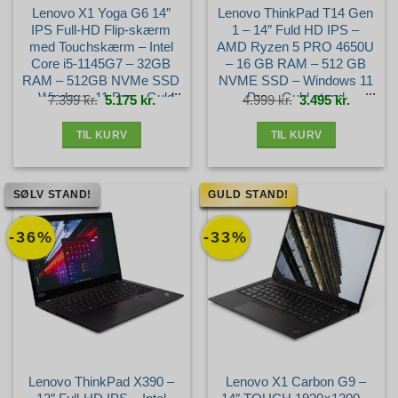
Lenovo X1 Yoga G6 14″
Lenovo ThinkPad T14 Gen
IPS Full-HD Flip-skærm
1 – 14″ Fuld HD IPS –
med Touchskærm – Intel
AMD Ryzen 5 PRO 4650U
Core i5-1145G7 – 32GB
– 16 GB RAM – 512 GB
RAM – 512GB NVMe SSD
NVME SSD – Windows 11
– Windows 11 Pro – Guld
Pro – Guld stand
Den
Den
Den
Den
7.399
kr.
5.175
kr.
4.999
kr.
3.495
kr.
oprindelige
aktuelle
oprindelige
aktuelle
pris
pris
pris
pris
var:
er:
var:
er:
stand
7.399 kr..
5.175 kr..
4.999 kr..
3.495 kr.
TIL KURV
TIL KURV
SØLV STAND!
GULD STAND!
-36%
-33%
Lenovo ThinkPad X390 –
Lenovo X1 Carbon G9 –