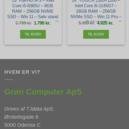
13″ Full-HD IPS – Intel
14″ TOUCH 1920×1200 –
Core i5-8365U – 8GB
Intel Core i5-1145G7 –
RAM – 256GB NVME
16GB RAM – 256GB
SSD – Win 11 – Sølv stand
NVMe SSD – Win 11 Pro –
Guld stand
Den
Den
Den
Den
2.799
kr.
1.795
kr.
5.999
kr.
4.025
kr.
oprindelige
aktuelle
oprindelige
aktuelle
pris
pris
pris
pris
var:
er:
var:
er:
2.799 kr..
1.795 kr..
5.999 kr..
4.025 kr.
TIL KURV
TIL KURV
HVEM ER VI?
Grøn Computer ApS
Drives af
TJdata ApS
.
Ørstedsgade 8
5000 Odense C