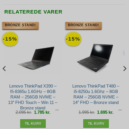
RELATEREDE VARER
BRONZE STAND!
BRONZE STAND!
-15%
-15%
Lenovo ThinkPad X390 –
Lenovo ThinkPad T480 –
I5-8365u 1.6GHz – 8GB
i5-8250u 1.6Ghz – 8GB
RAM – 256GB NVME –
RAM – 256GB NVME –
13″ FHD Touch – Win 11 –
14″ FHD – Bronze stand
Bronze stand
Den
Den
Den
Den
2.095
kr.
1.785
kr.
1.995
kr.
1.695
kr.
e
oprindelige
aktuelle
oprindelige
aktuelle
pris
pris
pris
pris
var:
er:
var:
er:
r..
2.095 kr..
1.785 kr..
1.995 kr..
1.695 kr.
TIL KURV
TIL KURV