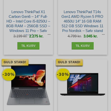
Lenovo ThinkPad X1
Lenovo ThinkPad T14s
Carbon Gen6 – 14″ Full-
Gen1 AMD Ryzen 5 PRO
HD – Intel Core i5-8250U –
4650U 14″ 16 GB RAM
8GB RAM – 256GB SSD –
512 GB SSD Windows 11
Windows 11 Pro – Sølv
Pro Nordisk – Sølv stand
stand
Den
Den
Den
Den
3.199
kr.
2.275
kr.
4.799
kr.
3.045
kr.
oprindelige
aktuelle
oprindelige
aktuelle
pris
pris
pris
pris
var:
er:
var:
er:
3.199 kr..
2.275 kr..
4.799 kr..
3.045 kr.
TIL KURV
TIL KURV
GULD STAND!
GULD STAND!
-30%
-30%