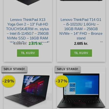
Lenovo ThinkPad X13
Lenovo ThinkPad T14 G1
Yoga Gen 2 – 13″ Full-HD
– i5-10210U 1.6GHz –
TOUCHSKÆRM m. stylus
16GB RAM – 256GB
– Intel i5-1145G7 – 256GB
NVMe – 14″ FHD – Bronze
NVMe SSD – 16GB RAM
stand
– Win 11 Pro – Sølv stand
Den
Den
4.599
kr.
2.875
kr.
2.685
kr.
oprindelige
aktuelle
pris
pris
var:
er:
4.599 kr..
2.875 kr..
TIL KURV
TIL KURV
SØLV STAND!
SØLV STAND!
-29%
-37%