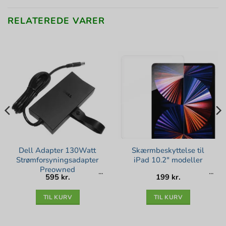
RELATEREDE VARER
Dell Adapter 130Watt
Skærmbeskyttelse til
Strømforsyningsadapter
iPad 10.2″ modeller
Preowned
595
kr.
199
kr.
lle
kr..
TIL KURV
TIL KURV