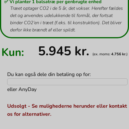
✅ Vi planter 1 balsatræ per genbrugte enhed
Træet optager CO2 i de 5 år, det vokser. Herefter fældes
det og anvendes udelukkende til formål, der fortsat
binder CO2’en i træet (f.eks. til konstruktion). Det bliver
derfor ikke brændt af eller spildt.
5.945
kr.
Kun:
(ex. moms:
4.756
kr.
)
Du kan også dele din betaling op for:
eller
AnyDay
Udsolgt - Se mulighederne herunder eller kontakt
os for alternativer.