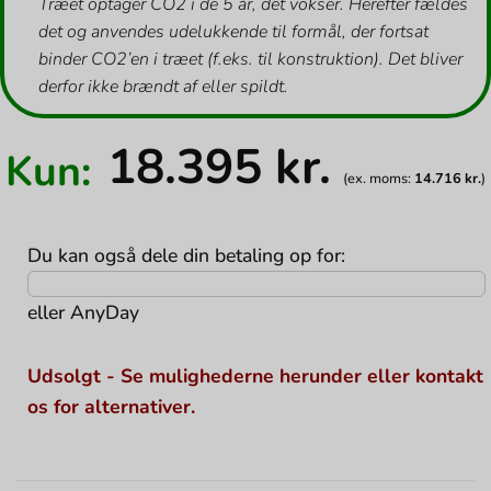
Træet optager CO2 i de 5 år, det vokser. Herefter fældes
det og anvendes udelukkende til formål, der fortsat
binder CO2’en i træet (f.eks. til konstruktion). Det bliver
derfor ikke brændt af eller spildt.
18.395
kr.
Kun:
(ex. moms:
14.716
kr.
)
Du kan også dele din betaling op for:
eller
AnyDay
Udsolgt - Se mulighederne herunder eller kontakt
os for alternativer.