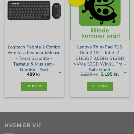
Logitech Pebble 2 Combo
Lenovo ThinkPad T15
Wireless Keyboard/Mouse
Gen 2 15″ – Intel i7
– Tonal Graphite –
1185G7 3,0GHz 512GB
Tastatur & Mus sæt –
NVMe 32GB Win11 Pro –
Nordisk – Sort
Sølv stand
Den
Den
489
kr.
6.299
kr.
5.195
kr.
oprindelige
aktuell
pris
pris
var:
er:
6.299 kr..
5.195 kr
TIL KURV
TIL KURV
HVEM ER VI?