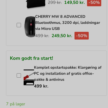
299
kr.
149,50
kr.
-50%
CHERRY MW 8 ADVANCED
Bluetoothmus, 3200 dpi, laddningar
via Micro USB
499
kr.
249,50
kr.
-50%
Kom godt fra start!
Komplet opstartspakke: Klargøring af
PC og installation af gratis office-
pakke & antivirus
499
kr.
7 på lager