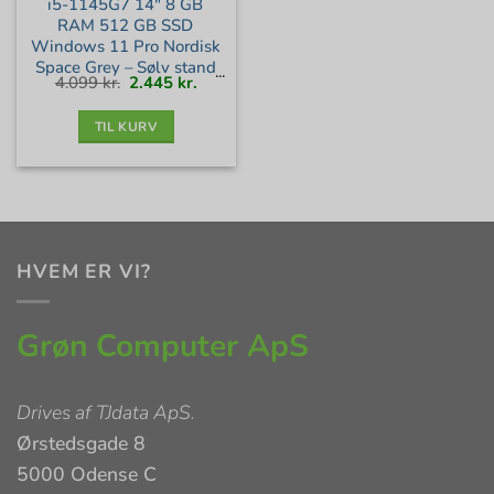
i5-1145G7 14″ 8 GB
RAM 512 GB SSD
Windows 11 Pro Nordisk
Space Grey – Sølv stand
Den
Den
4.099
kr.
2.445
kr.
oprindelige
aktuelle
pris
pris
var:
er:
4.099 kr..
2.445 kr..
TIL KURV
HVEM ER VI?
Grøn Computer ApS
Drives af
TJdata ApS
.
Ørstedsgade 8
5000 Odense C