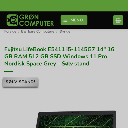
Fortsæt
til
indhold
MENU
Forside
/
Bærbare Computere
/
Øvrige
Fujitsu LifeBook E5411 i5-1145G7 14″ 16
GB RAM 512 GB SSD Windows 11 Pro
Nordisk Space Grey – Sølv stand
SØLV STAND!