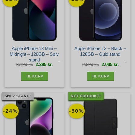
Apple iPhone 13 Mini –
Apple iPhone 12 – Black –
Midnight – 128GB – Sølv
128GB – Guld stand
stand
Den
Den
Den
Den
3.199
kr.
2.295
kr.
2.899
kr.
2.085
kr.
oprindelige
aktuelle
oprindelige
aktuelle
pris
pris
pris
pris
var:
er:
var:
er:
3.199 kr..
2.295 kr..
2.899 kr..
2.085 kr.
TIL KURV
TIL KURV
SØLV STAND!
NYT PRODUKT!
-24%
-50%