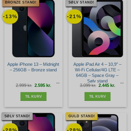
BRONZE STAND!
SØLV STAND!
-13%
-21%
Apple iPhone 13 – Midnight
Apple iPad Air 4 – 10,9″ –
– 256GB – Bronze stand
Wi-Fi Cellular/4G LTE –
64GB – Space Gray –
Sølv stand
Den
Den
Den
Den
2.999
kr.
2.595
kr.
3.099
kr.
2.445
kr.
oprindelige
aktuelle
oprindelige
aktuelle
pris
pris
pris
pris
var:
er:
var:
er:
2.999 kr..
2.595 kr..
3.099 kr..
2.445 kr.
TIL KURV
TIL KURV
SØLV STAND!
GULD STAND!
-28%
-28%