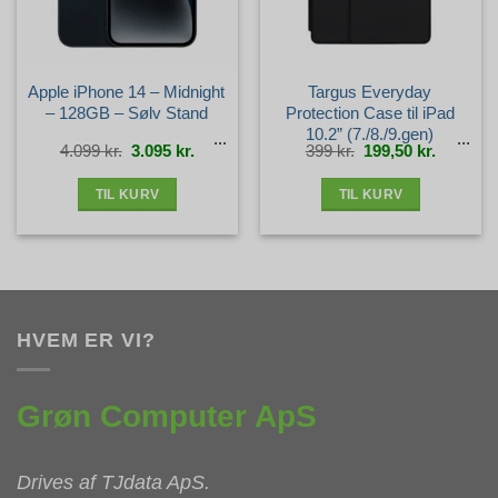
Apple iPhone 14 – Midnight
Targus Everyday
– 128GB – Sølv Stand
Protection Case til iPad
10.2” (7./8./9.gen)
Den
Den
Den
Den
4.099
kr.
3.095
kr.
399
kr.
199,50
kr.
oprindelige
aktuelle
oprindelige
aktuelle
pris
pris
pris
pris
var:
er:
var:
er:
4.099 kr..
3.095 kr..
399 kr..
199,50 kr
TIL KURV
TIL KURV
HVEM ER VI?
Grøn Computer ApS
Drives af
TJdata ApS
.