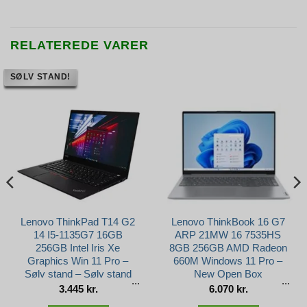
RELATEREDE VARER
SØLV STAND!
Lenovo ThinkPad T14 G2
Lenovo ThinkBook 16 G7
14 I5-1135G7 16GB
ARP 21MW 16 7535HS
256GB Intel Iris Xe
8GB 256GB AMD Radeon
Graphics Win 11 Pro –
660M Windows 11 Pro –
Sølv stand – Sølv stand
New Open Box
3.445
kr.
6.070
kr.
e
r..