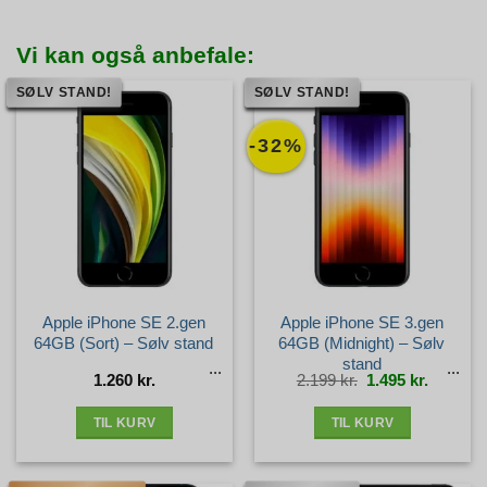
Vi kan også anbefale:
SØLV STAND!
SØLV STAND!
-32%
Apple iPhone SE 2.gen
Apple iPhone SE 3.gen
64GB (Sort) – Sølv stand
64GB (Midnight) – Sølv
stand
Den
Den
1.260
kr.
2.199
kr.
1.495
kr.
oprindelige
aktuelle
pris
pris
var:
er:
2.199 kr..
1.495 kr.
TIL KURV
TIL KURV