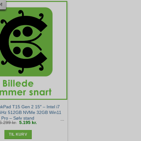
!
kPad T15 Gen 2 15″ – Intel i7
GHz 512GB NVMe 32GB Win11
Pro – Sølv stand
Den
Den
6.299
kr.
5.195
kr.
oprindelige
aktuelle
pris
pris
var:
er:
6.299 kr..
5.195 kr..
TIL KURV