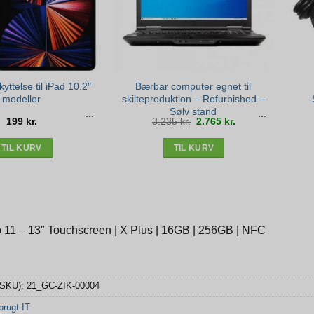
ttelse til iPad 10.2″
Bærbar computer egnet til
modeller
skilteproduktion – Refurbished –
Sølv stand
Den
Den
199
kr.
3.235
kr.
2.765
kr.
oprindelige
aktuelle
pris
pris
var:
er:
3.235 kr..
2.765 kr..
TIL KURV
TIL KURV
 11 – 13″ Touchscreen | X Plus | 16GB | 256GB | NFC
(SKU):
21_GC-ZIK-00004
rugt IT