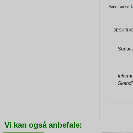
Varemærke:
M
BESKRIV
Surfac
Informa
Skandi
Vi kan også anbefale: