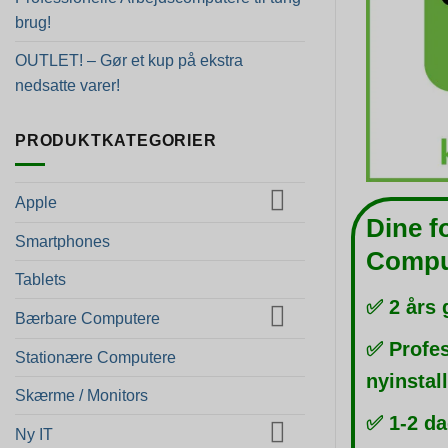
brug!
OUTLET! – Gør et kup på ekstra
nedsatte varer!
PRODUKTKATEGORIER
Apple
Dine f
Smartphones
Compu
Tablets
✅ 2 års 
Bærbare Computere
✅ Profes
Stationære Computere
nyinstal
Skærme / Monitors
✅ 1-2 da
Ny IT