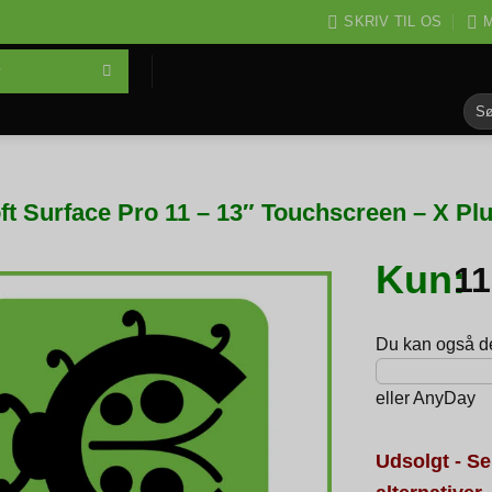
SKRIV TIL OS
M
Søg
efter
ft Surface Pro 11 – 13″ Touchscreen – X P
Kun:
1
Du kan også del
eller
AnyDay
Udsolgt - Se