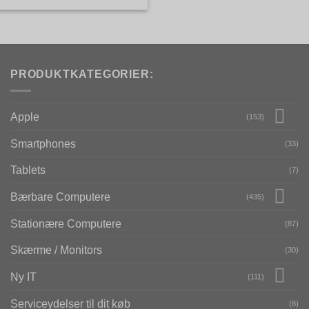
PRODUKTKATEGORIER:
Apple
(153)
Smartphones
(33)
Tablets
(7)
Bærbare Computere
(435)
Stationære Computere
(87)
Skærme / Monitors
(30)
Ny IT
(111)
Serviceydelser til dit køb
(8)