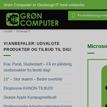
Fortsæt
Grøn Computer er Genbrugt IT med omtanke.
til
indhold
Produktkategorier
Forside
/
Genbrugt IT
VI ANBEFALER: UDVALGTE
Microso
PRODUKTER OG TILBUD TIL DIG!
Klar, Parat, Studiestart! – Få en pålidelig
studiemakker fra første dag!
15″ – Stor skærm – Bedre overblik!
Eksplosive KANON-TILBUD!
Skarpe Apple Kampagnetilbud!
Professionelle Arbejdscomputere til tung