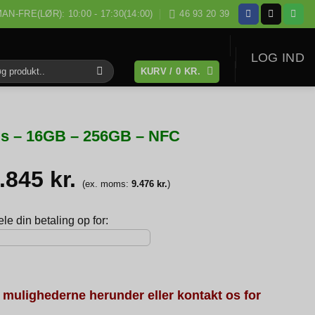
AN-FRE(LØR): 10:00 - 17:30(14:00)
46 93 20 39
LOG IND
KURV /
0
KR.
:
lus – 16GB – 256GB – NFC
1.845
kr.
(ex. moms:
9.476
kr.
)
e din betaling op for:
 mulighederne herunder eller kontakt os for