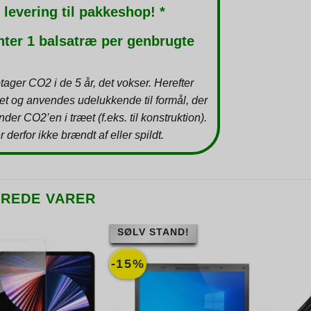
 levering til pakkeshop! *
nter 1 balsatræ per genbrugte
tager CO2 i de 5 år, det vokser. Herefter
et og anvendes udelukkende til formål, der
inder CO2’en i træet (f.eks. til konstruktion).
r derfor ikke brændt af eller spildt.
EREDE VARER
SØLV STAND!
-15%