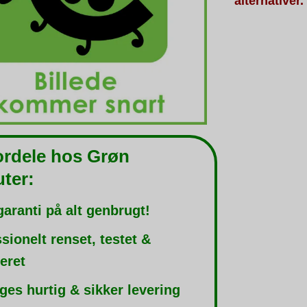
alternativer.
ordele hos Grøn
ter:
garanti på alt genbrugt!
sionelt renset, testet &
leret
ges hurtig & sikker levering