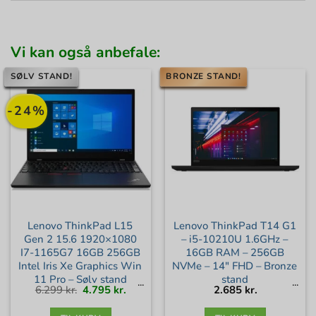
Vi kan også anbefale:
SØLV STAND!
BRONZE STAND!
-24%
Lenovo ThinkPad L15
Lenovo ThinkPad T14 G1
Gen 2 15.6 1920×1080
– i5-10210U 1.6GHz –
I7-1165G7 16GB 256GB
16GB RAM – 256GB
Intel Iris Xe Graphics Win
NVMe – 14″ FHD – Bronze
11 Pro – Sølv stand
stand
Den
Den
6.299
kr.
4.795
kr.
2.685
kr.
oprindelige
aktuelle
pris
pris
var:
er:
6.299 kr..
4.795 kr..