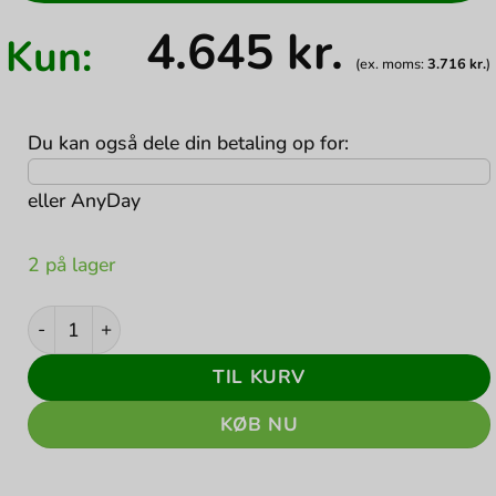
4.645
kr.
Kun:
(ex. moms:
3.716
kr.
)
Du kan også dele din betaling op for:
eller
AnyDay
2 på lager
Microsoft Surface Pro 7+ LTE 12.3 I7-1165G7 16GB 256GB
TIL KURV
KØB NU