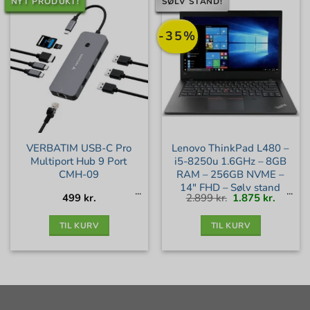
NYT PRODUKT!
SØLV STAND!
-35%
VERBATIM USB-C Pro
Lenovo ThinkPad L480 –
Multiport Hub 9 Port
i5-8250u 1.6GHz – 8GB
CMH-09
RAM – 256GB NVME –
14″ FHD – Sølv stand
Den
Den
499
kr.
2.899
kr.
1.875
kr.
oprindelige
aktuell
pris
pris
var:
er:
2.899 kr..
1.875 kr
TIL KURV
TIL KURV