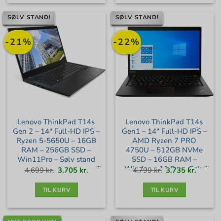
SØLV STAND!
SØLV STAND!
-21%
-22%
Lenovo ThinkPad T14s
Lenovo ThinkPad T14s
Gen 2 – 14″ Full-HD IPS –
Gen1 – 14″ Full-HD IPS –
Ryzen 5-5650U – 16GB
AMD Ryzen 7 PRO
RAM – 256GB SSD –
4750U – 512GB NVMe
Win11Pro – Sølv stand
SSD – 16GB RAM –
Windows 11 Pro – Sølv
Den
Den
Den
Den
4.699
kr.
3.705
kr.
4.799
kr.
3.735
kr.
oprindelige
aktuelle
oprindelige
aktuell
pris
pris
pris
pris
var:
er:
var:
er:
stand
4.699 kr..
3.705 kr..
4.799 kr..
3.735 kr
TIL KURV
TIL KURV