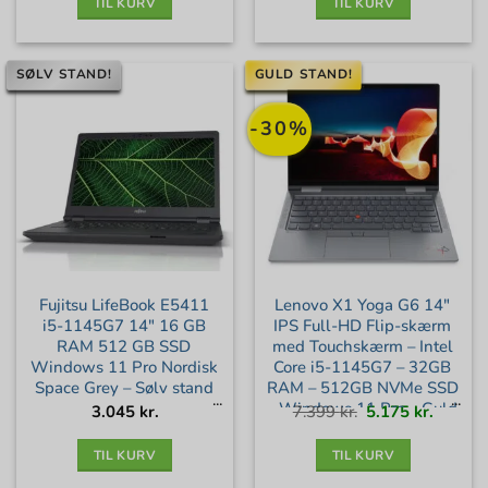
TIL KURV
TIL KURV
SØLV STAND!
GULD STAND!
-30%
Fujitsu LifeBook E5411
Lenovo X1 Yoga G6 14″
i5-1145G7 14″ 16 GB
IPS Full-HD Flip-skærm
RAM 512 GB SSD
med Touchskærm – Intel
Windows 11 Pro Nordisk
Core i5-1145G7 – 32GB
Space Grey – Sølv stand
RAM – 512GB NVMe SSD
– Windows 11 Pro – Guld
Den
Den
3.045
kr.
7.399
kr.
5.175
kr.
oprindelige
aktuell
pris
pris
var:
er:
stand
7.399 kr..
5.175 kr
TIL KURV
TIL KURV