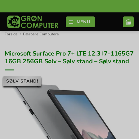
Fortsæt
til
indhold
MENU
Forside
/
Bærbare Computere
Microsoft Surface Pro 7+ LTE 12.3 I7-1165G7
16GB 256GB Sølv – Sølv stand – Sølv stand
SØLV STAND!