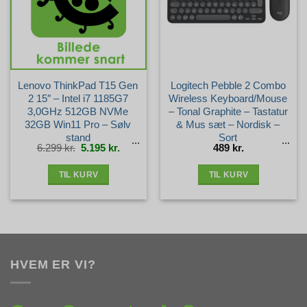
Lenovo ThinkPad T15 Gen
Logitech Pebble 2 Combo
2 15″ – Intel i7 1185G7
Wireless Keyboard/Mouse
3,0GHz 512GB NVMe
– Tonal Graphite – Tastatur
32GB Win11 Pro – Sølv
& Mus sæt – Nordisk –
stand
Sort
Den
Den
6.299
kr.
5.195
kr.
489
kr.
oprindelige
aktuelle
pris
pris
var:
er:
6.299 kr..
5.195 kr..
TIL KURV
TIL KURV
HVEM ER VI?