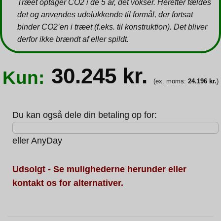
Træet optager CO2 i de 5 år, det vokser. Herefter fældes
det og anvendes udelukkende til formål, der fortsat
binder CO2’en i træet (f.eks. til konstruktion). Det bliver
derfor ikke brændt af eller spildt.
30.245
kr.
Kun:
(ex. moms:
24.196
kr.
)
Du kan også dele din betaling op for:
eller
AnyDay
Udsolgt - Se mulighederne herunder eller
kontakt os for alternativer.