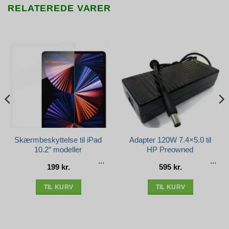
RELATEREDE VARER
Skærmbeskyttelse til iPad
Adapter 120W 7.4×5.0 til
10.2″ modeller
HP Preowned
199
kr.
595
kr.
e
r..
TIL KURV
TIL KURV