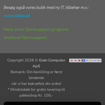
Besøg også vores butik med ny IT, tilbehør m.v.:
www.tjdata.dk
Hent vores fjernsupport program:
AnyDesk Fjernsupport
Copyright 2026 ©
Grøn Computer
ApS
Bemærk: Din bestilling er først
bindende
når vi har bekræftet din ordre!
* Mindstekøb for gratis levering til
pakkeshop Kr. 100,-