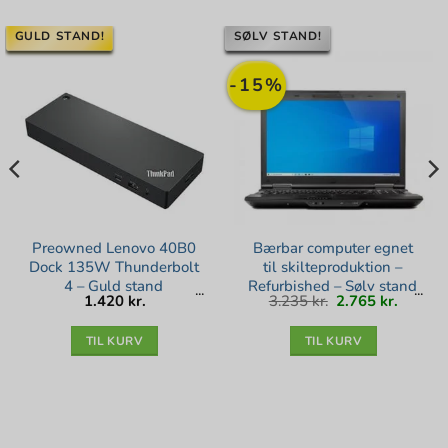
GULD STAND!
SØLV STAND!
-15%
Preowned Lenovo 40B0
Bærbar computer egnet
Dock 135W Thunderbolt
til skilteproduktion –
4 – Guld stand
Refurbished – Sølv stand
Den
Den
1.420
kr.
3.235
kr.
2.765
kr.
oprindelige
aktuell
pris
pris
var:
er:
3.235 kr..
2.765 kr
TIL KURV
TIL KURV