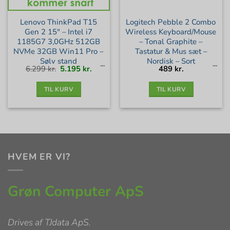
Lenovo ThinkPad T15
Logitech Pebble 2 Combo
Gen 2 15″ – Intel i7
Wireless Keyboard/Mouse
1185G7 3,0GHz 512GB
– Tonal Graphite –
NVMe 32GB Win11 Pro –
Tastatur & Mus sæt –
Sølv stand
Nordisk – Sort
Den
Den
6.299
kr.
5.195
kr.
489
kr.
oprindelige
aktuelle
pris
pris
var:
er:
6.299 kr..
5.195 kr..
TIL KURV
TIL KURV
HVEM ER VI?
Grøn Computer ApS
Drives af
TJdata ApS
.