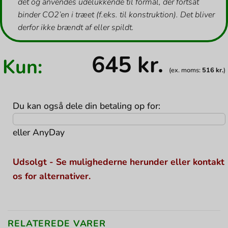
det og anvendes udelukkende til formål, der fortsat
binder CO2’en i træet (f.eks. til konstruktion). Det bliver
derfor ikke brændt af eller spildt.
645
kr.
Kun:
(ex. moms:
516
kr.
)
Du kan også dele din betaling op for:
eller
AnyDay
Udsolgt - Se mulighederne herunder eller kontakt
os for alternativer.
RELATEREDE VARER