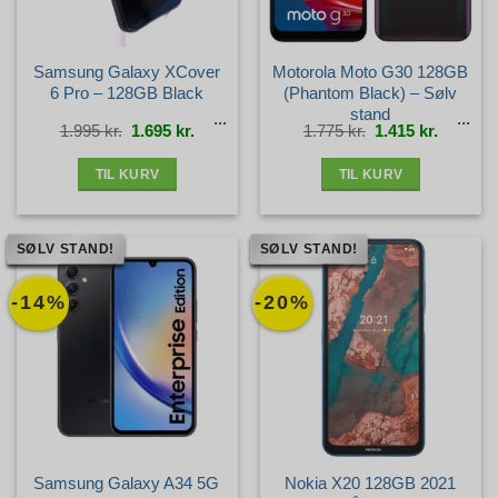
Samsung Galaxy XCover
Motorola Moto G30 128GB
6 Pro – 128GB Black
(Phantom Black) – Sølv
stand
Den
Den
Den
Den
1.995
kr.
1.695
kr.
1.775
kr.
1.415
kr.
oprindelige
aktuelle
oprindelige
aktuelle
pris
pris
pris
pris
var:
er:
var:
er:
1.995 kr..
1.695 kr..
1.775 kr..
1.415 kr.
TIL KURV
TIL KURV
SØLV STAND!
SØLV STAND!
-14%
-20%
Samsung Galaxy A34 5G
Nokia X20 128GB 2021