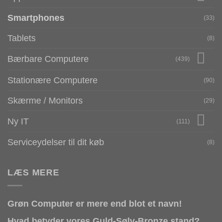
Smartphones
(33)
Tablets
(8)
Bærbare Computere
(439)
Stationære Computere
(90)
Skærme / Monitors
(29)
Ny IT
(111)
Serviceydelser til dit køb
(8)
LÆS MERE
Grøn Computer er mere end blot et navn!
Hvad betyder vores Guld-Sølv-Bronze stand?