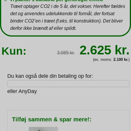
Træet optager CO2 i de 5 år, det vokser. Herefter fældes
det og anvendes udelukkende til formål, der fortsat
binder CO2’en i træet (f.eks. til konstruktion). Det bliver
derfor ikke brændt af eller spildt.
Den
2.625
kr.
Kun:
oprindeli
3.085
kr.
pris
var:
(ex. moms:
2.100
kr.
)
3.085 kr.
Du kan også dele din betaling op for:
eller
AnyDay
Tilføj sammen & spar mere!: