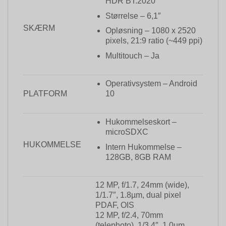
HDR BT.2020
Størrelse – 6,1″
SKÆRM
Opløsning – 1080 x 2520
pixels, 21:9 ratio (~449 ppi)
Multitouch – Ja
Operativsystem – Android
PLATFORM
10
Hukommelseskort –
microSDXC
HUKOMMELSE
Intern Hukommelse –
128GB, 8GB RAM
12 MP, f/1.7, 24mm (wide),
1/1.7″, 1.8µm, dual pixel
PDAF, OIS
12 MP, f/2.4, 70mm
(telephoto), 1/3.4″, 1.0µm,