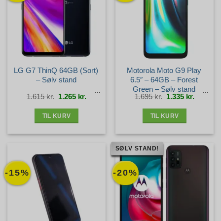
LG G7 ThinQ 64GB (Sort)
Motorola Moto G9 Play
– Sølv stand
6.5″ – 64GB – Forest
Green – Sølv stand
Den
Den
Den
Den
1.615
kr.
1.265
kr.
1.695
kr.
1.335
kr.
oprindelige
aktuelle
oprindelige
aktuelle
pris
pris
pris
pris
var:
er:
var:
er:
1.615 kr..
1.265 kr..
1.695 kr..
1.335 kr.
TIL KURV
TIL KURV
SØLV STAND!
-15%
-20%