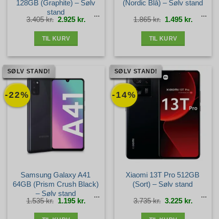
128GB (Graphite) – Sølv
(Nordic Blå) – Sølv stand
stand
Den
Den
Den
Den
3.405
kr.
2.925
kr.
1.865
kr.
1.495
kr.
oprindelige
aktuelle
oprindelige
aktuelle
pris
pris
pris
pris
var:
er:
var:
er:
3.405 kr..
2.925 kr..
1.865 kr..
1.495 kr.
TIL KURV
TIL KURV
SØLV STAND!
SØLV STAND!
-22%
-14%
Samsung Galaxy A41
Xiaomi 13T Pro 512GB
64GB (Prism Crush Black)
(Sort) – Sølv stand
– Sølv stand
Den
Den
Den
Den
1.535
kr.
1.195
kr.
3.735
kr.
3.225
kr.
oprindelige
aktuelle
oprindelige
aktuelle
pris
pris
pris
pris
var:
er:
var:
er:
1.535 kr..
1.195 kr..
3.735 kr..
3.225 kr.