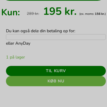
Den
Den
195
kr.
Kun:
oprindelige
aktuel
289
kr.
(ex. moms:
156
kr.
)
pris
pris
var:
er:
289 kr..
195 kr.
Du kan også dele din betaling op for:
eller
AnyDay
1 på lager
TIL KURV
KØB NU