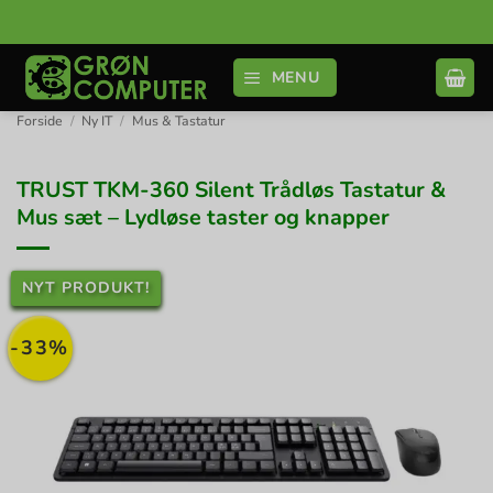
Fortsæt
til
indhold
MENU
Forside
/
Ny IT
/
Mus & Tastatur
TRUST TKM-360 Silent Trådløs Tastatur &
Mus sæt – Lydløse taster og knapper
NYT PRODUKT!
-33%