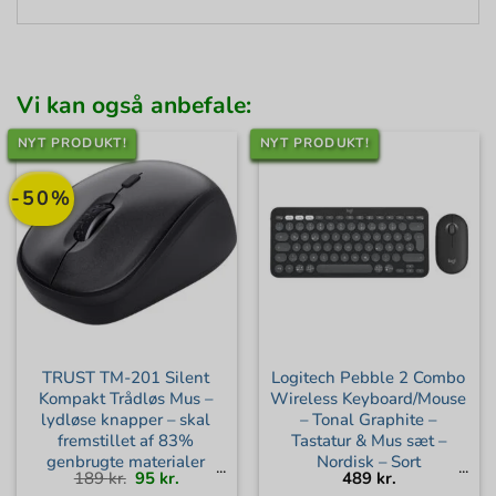
Vi kan også anbefale:
NYT PRODUKT!
NYT PRODUKT!
-50%
TRUST TM-201 Silent
Logitech Pebble 2 Combo
Kompakt Trådløs Mus –
Wireless Keyboard/Mouse
lydløse knapper – skal
– Tonal Graphite –
fremstillet af 83%
Tastatur & Mus sæt –
genbrugte materialer
Nordisk – Sort
Den
Den
189
kr.
95
kr.
489
kr.
oprindelige
aktuelle
pris
pris
var:
er: