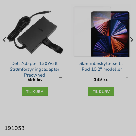
Dell Adapter 130Watt
Skærmbeskyttelse til
Strømforsyningsadapter
iPad 10.2″ modeller
Preowned
595
kr.
199
kr.
lle
kr..
TIL KURV
TIL KURV
191058