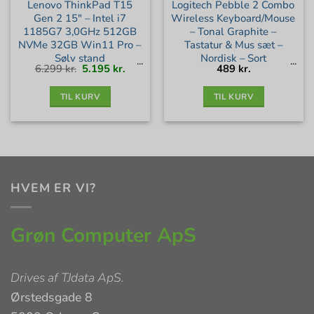
Lenovo ThinkPad T15
Logitech Pebble 2 Combo
Gen 2 15″ – Intel i7
Wireless Keyboard/Mouse
1185G7 3,0GHz 512GB
– Tonal Graphite –
NVMe 32GB Win11 Pro –
Tastatur & Mus sæt –
Sølv stand
Nordisk – Sort
Den
Den
6.299
kr.
5.195
kr.
489
kr.
oprindelige
aktuelle
pris
pris
var:
er:
6.299 kr..
5.195 kr..
TIL KURV
TIL KURV
HVEM ER VI?
Grøn Computer ApS
Drives af
TJdata ApS
.
Ørstedsgade 8