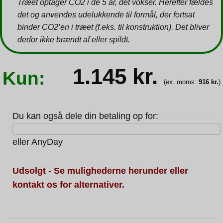
Træet optager CO2 i de 5 år, det vokser. Herefter fældes
det og anvendes udelukkende til formål, der fortsat
binder CO2’en i træet (f.eks. til konstruktion). Det bliver
derfor ikke brændt af eller spildt.
1.145
kr.
Kun:
(ex. moms:
916
kr.
)
Du kan også dele din betaling op for:
eller
AnyDay
Udsolgt - Se mulighederne herunder eller
kontakt os for alternativer.