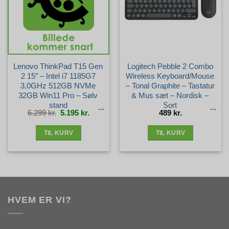
Lenovo ThinkPad T15 Gen
Logitech Pebble 2 Combo
2 15″ – Intel i7 1185G7
Wireless Keyboard/Mouse
3,0GHz 512GB NVMe
– Tonal Graphite – Tastatur
32GB Win11 Pro – Sølv
& Mus sæt – Nordisk –
stand
Sort
Den
Den
6.299
kr.
5.195
kr.
489
kr.
oprindelige
aktuelle
pris
pris
var:
er:
6.299 kr..
5.195 kr..
TIL KURV
TIL KURV
HVEM ER VI?