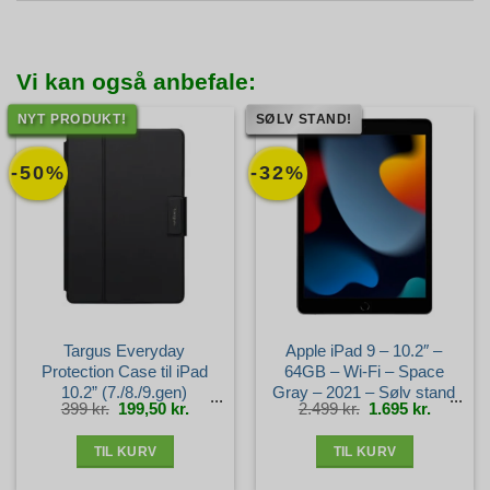
Vi kan også anbefale:
NYT PRODUKT!
SØLV STAND!
-50%
-32%
Targus Everyday
Apple iPad 9 – 10.2″ –
Protection Case til iPad
64GB – Wi-Fi – Space
10.2” (7./8./9.gen)
Gray – 2021 – Sølv stand
Den
Den
Den
Den
399
kr.
199,50
kr.
2.499
kr.
1.695
kr.
oprindelige
aktuelle
oprindelige
aktuelle
pris
pris
pris
pris
var:
er:
var:
er:
399 kr..
199,50 kr..
2.499 kr..
1.695 kr.
TIL KURV
TIL KURV