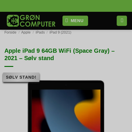
Fortsæt
til
indhold
MENU
Forside
/
Apple
/
iPads
/
iPad 9 (2021)
Apple iPad 9 64GB WiFi (Space Gray) –
2021 – Sølv stand
SØLV STAND!