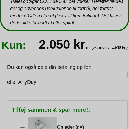
Træet optager CO2 i de 5 år, det vokser. Herefter fældes
det og anvendes udelukkende til formål, der fortsat
binder CO2’en i træet (f.eks. til konstruktion). Det bliver
derfor ikke brændt af eller spildt.
2.050
kr.
Kun:
(ex. moms:
1.640
kr.
)
Du kan også dele din betaling op for:
eller
AnyDay
Tilføj sammen & spar mere!:
Oplader (ny)