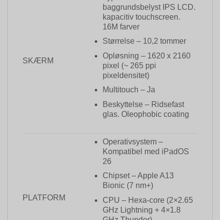
baggrundsbelyst IPS LCD.
kapacitiv touchscreen.
16M farver
Størrelse – 10,2 tommer
Opløsning – 1620 x 2160
SKÆRM
pixel (~ 265 ppi
pixeldensitet)
Multitouch – Ja
Beskyttelse – Ridsefast
glas. Oleophobic coating
Operativsystem –
Kompatibel med iPadOS
26
Chipset – Apple A13
Bionic (7 nm+)
PLATFORM
CPU – Hexa-core (2×2.65
GHz Lightning + 4×1.8
GHz Thunder)