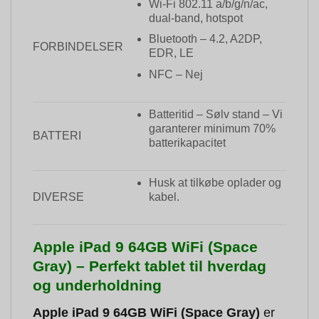
Wi-Fi 802.11 a/b/g/n/ac,
dual-band, hotspot
Bluetooth – 4.2, A2DP,
FORBINDELSER
EDR, LE
NFC – Nej
Batteritid – Sølv stand – Vi
garanterer minimum 70%
BATTERI
batterikapacitet
Husk at tilkøbe oplader og
DIVERSE
kabel.
Apple iPad 9 64GB WiFi (Space
Gray) – Perfekt tablet til hverdag
og underholdning
Apple iPad 9 64GB WiFi (Space Gray)
er