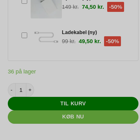
149
kr.
74,50
kr.
-50%
Ladekabel (ny)
99
kr.
49,50
kr.
-50%
36 på lager
Apple iPad 9 64GB WiFi (Space Gray) - 2021 - Sølv stand
TIL KURV
KØB NU