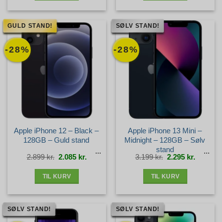
GULD STAND!
SØLV STAND!
-28%
-28%
Apple iPhone 12 – Black –
Apple iPhone 13 Mini –
128GB – Guld stand
Midnight – 128GB – Sølv
stand
Den
Den
Den
Den
2.899
kr.
2.085
kr.
3.199
kr.
2.295
kr.
oprindelige
aktuelle
oprindelige
aktuelle
pris
pris
pris
pris
var:
er:
var:
er:
2.899 kr..
2.085 kr..
3.199 kr..
2.295 kr.
TIL KURV
TIL KURV
SØLV STAND!
SØLV STAND!