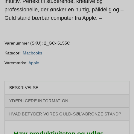
intuitiv. Perfekt til studerende, kreative og
professionelle, der ønsker en hurtig, pålidelig og –
Guld stand bærbar computer fra Apple. –
Varenummer (SKU):
2_GC-l5155C
Kategori:
Macbooks
Varemærke:
Apple
BESKRIVELSE
YDERLIGERE INFORMATION
HVAD BETYDER VORES GULD-SØLV-BRONZE STAND?
Hæv produktiviteten og udløs