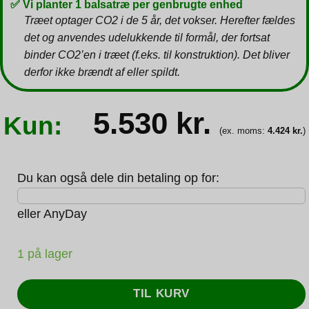
✅ Vi planter 1 balsatræ per genbrugte enhed
Træet optager CO2 i de 5 år, det vokser. Herefter fældes
det og anvendes udelukkende til formål, der fortsat
binder CO2’en i træet (f.eks. til konstruktion). Det bliver
derfor ikke brændt af eller spildt.
5.530
kr.
Kun:
(ex. moms:
4.424
kr.
)
Du kan også dele din betaling op for:
eller
AnyDay
1 på lager
TIL KURV