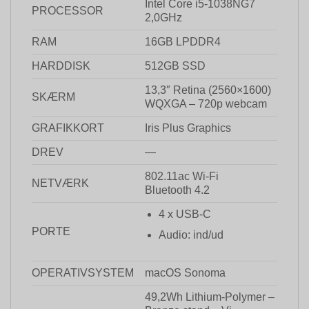
Intel Core i5-1038NG7
PROCESSOR
2,0GHz
RAM
16GB LPDDR4
HARDDISK
512GB SSD
13,3″ Retina (2560×1600)
SKÆRM
WQXGA – 720p webcam
GRAFIKKORT
Iris Plus Graphics
DREV
—
802.11ac Wi-Fi
NETVÆRK
Bluetooth 4.2
4 x USB-C
PORTE
Audio: ind/ud
OPERATIVSYSTEM
macOS Sonoma
49,2Wh Lithium-Polymer –