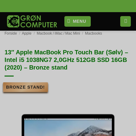
Fortsæt
til
indhold
MENU
Forside
/
Apple
/
Macbook / iMac / Mac Mini
/
Macbooks
13″ Apple MacBook Pro Touch Bar (Sølv) –
Intel i5 1038NG7 2,0GHz 512GB SSD 16GB
(2020) – Bronze stand
BRONZE STAND!