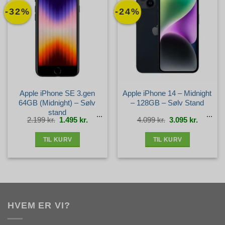
-32%
-24%
Apple iPhone SE 3.gen
Apple iPhone 14 – Midnight
64GB (Midnight) – Sølv
– 128GB – Sølv Stand
stand
Den
Den
Den
Den
2.199
kr.
1.495
kr.
4.099
kr.
3.095
kr.
oprindelige
aktuelle
oprindelige
aktuelle
pris
pris
pris
pris
var:
er:
var:
er:
2.199 kr..
1.495 kr..
4.099 kr..
3.095 kr.
TIL KURV
TIL KURV
HVEM ER VI?