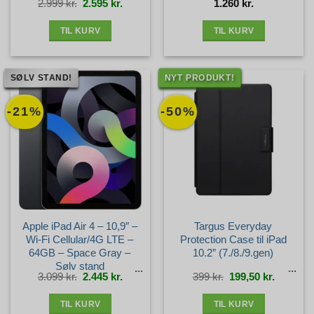
Den
Den
2.999
kr.
2.595
kr.
1.260
kr.
oprindelige
aktuelle
pris
pris
var:
er:
2.999 kr..
2.595 kr..
TIL KURV
TIL KURV
SØLV STAND!
NYT PRODUKT!
-21%
-50%
Apple iPad Air 4 – 10,9″ –
Targus Everyday
Wi-Fi Cellular/4G LTE –
Protection Case til iPad
64GB – Space Gray –
10.2” (7./8./9.gen)
Sølv stand
Den
Den
Den
Den
3.099
kr.
2.445
kr.
399
kr.
199,50
kr.
oprindelige
aktuelle
oprindelige
aktuelle
pris
pris
pris
pris
var:
er:
var:
er:
3.099 kr..
2.445 kr..
399 kr..
199,50 kr
TIL KURV
TIL KURV