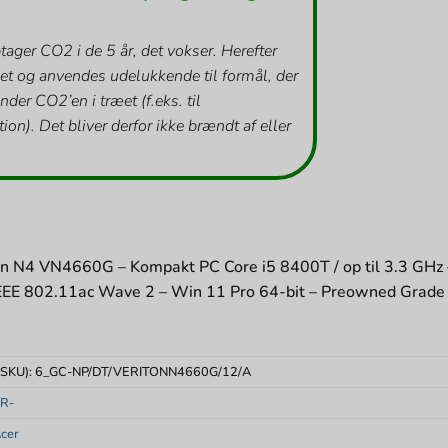
tager CO2 i de 5 år, det vokser. Herefter
et og anvendes udelukkende til formål, der
inder CO2’en i træet (f.eks. til
ion). Det bliver derfor ikke brændt af eller
on N4 VN4660G – Kompakt PC Core i5 8400T / op til 3.3 GH
IEEE 802.11ac Wave 2 – Win 11 Pro 64-bit – Preowned Grade
(SKU):
6_GC-NP/DT/VERITONN4660G/12/A
R-
cer