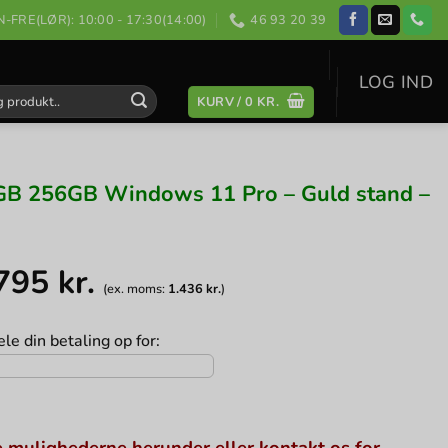
-FRE(LØR): 10:00 - 17:30(14:00)
46 93 20 39
LOG IND
KURV /
0
KR.
:
GB 256GB Windows 11 Pro – Guld stand –
.795
kr.
(ex. moms:
1.436
kr.
)
le din betaling op for:
 mulighederne herunder eller kontakt os for