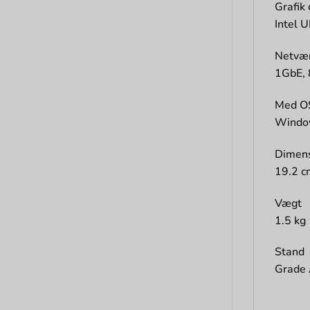
Grafik 
Intel 
Netvæ
1GbE, 
Med O
Window
Dimens
19.2 c
Vægt
1.5 kg
Stand
Grade