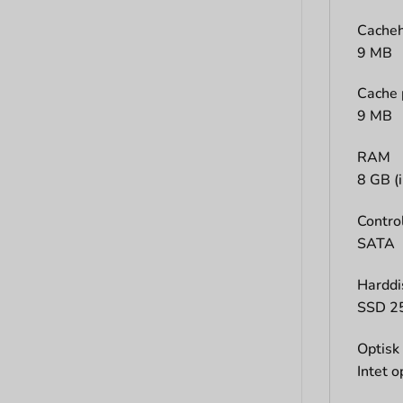
Cache
9 MB
Cache 
9 MB
RAM
8 GB (
Control
SATA
Harddi
SSD 2
Optisk 
Intet o