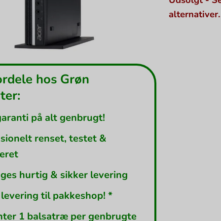
alternativer.
ordele hos Grøn
er:
garanti på alt genbrugt!
sionelt renset, testet &
leret
ges hurtig & sikker levering
 levering til pakkeshop! *
nter 1 balsatræ per genbrugte