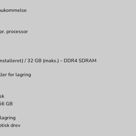
hukommelse
pr. processor
installeret) / 32 GB (maks.) – DDR4 SDRAM
ler for lagring
sk
56 GB
lagring
ptisk drev