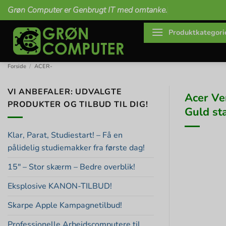
Fortsæt
Grøn Computer er Genbrugt IT med omtanke.
til
indhold
Produktkategori
Forside
/
ACER-
VI ANBEFALER: UDVALGTE
Acer Ve
PRODUKTER OG TILBUD TIL DIG!
Guld st
Klar, Parat, Studiestart! – Få en
pålidelig studiemakker fra første dag!
15″ – Stor skærm – Bedre overblik!
Eksplosive KANON-TILBUD!
Skarpe Apple Kampagnetilbud!
Professionelle Arbejdscomputere til