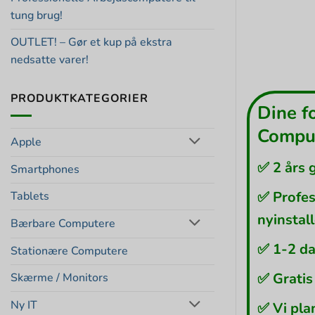
tung brug!
OUTLET! – Gør et kup på ekstra
nedsatte varer!
PRODUKTKATEGORIER
Dine f
Comput
Apple
✅ 2 års 
Smartphones
✅ Profes
Tablets
nyinstal
Bærbare Computere
✅ 1-2 da
Stationære Computere
✅ Gratis
Skærme / Monitors
Ny IT
✅ Vi pla