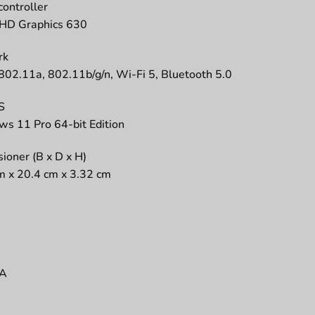
controller
UHD Graphics 630
rk
802.11a, 802.11b/g/n, Wi-Fi 5, Bluetooth 5.0
S
s 11 Pro 64-bit Edition
ioner (B x D x H)
m x 20.4 cm x 3.32 cm
 A