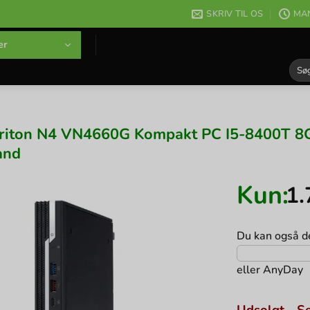
SKRIV TIL OS
MAN
er
Søg
efter
riton N4 VN4660G Kompakt PC I5-8400T 8
and
Kun:
1
Du kan også de
eller
AnyDay
Udsolgt - Se