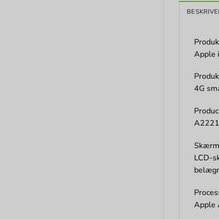
BESKRIVE
Produk
Apple 
Produk
4G sm
Produ
A222
Skær
LCD-sk
belæg
Proces
Apple 