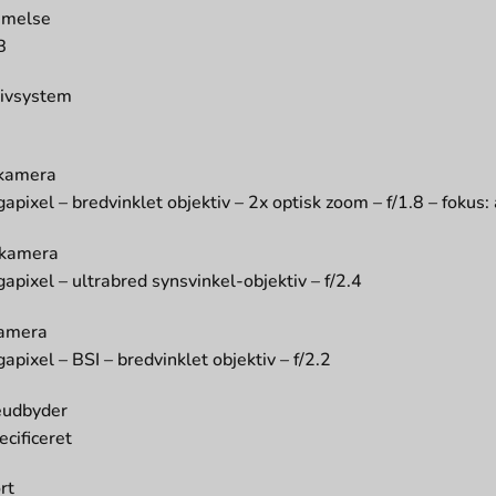
melse
B
ivsystem
kamera
pixel – bredvinklet objektiv – 2x optisk zoom – f/1.8 – fokus
 kamera
pixel – ultrabred synsvinkel-objektiv – f/2.4
kamera
pixel – BSI – bredvinklet objektiv – f/2.2
eudbyder
ecificeret
rt