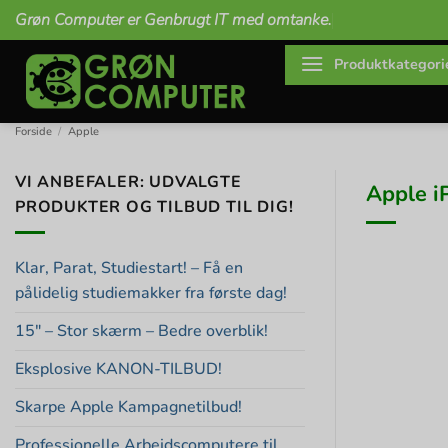
Fortsæt
Grøn Computer er Genbrugt IT med omtanke.
til
indhold
Produktkategori
Forside
/
Apple
VI ANBEFALER: UDVALGTE
Apple i
PRODUKTER OG TILBUD TIL DIG!
Klar, Parat, Studiestart! – Få en
pålidelig studiemakker fra første dag!
15″ – Stor skærm – Bedre overblik!
Eksplosive KANON-TILBUD!
Skarpe Apple Kampagnetilbud!
Professionelle Arbejdscomputere til