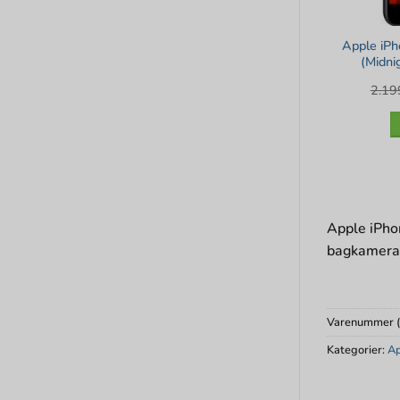
Apple iP
(Midni
2.1
Apple iPho
bagkamerae
Varenummer 
Kategorier:
A