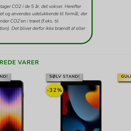
tager CO2 i de 5 år, det vokser. Herefter
et og anvendes udelukkende til formål, der
inder CO2’en i træet (f.eks. til
ion). Det bliver derfor ikke brændt af eller
REDE VARER
ND!
SØLV STAND!
GUL
-32%