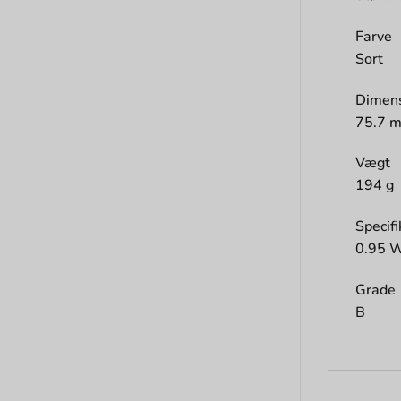
Farve
Sort
Dimens
75.7 
Vægt
194 g
Specif
0.95 W
Grade
B