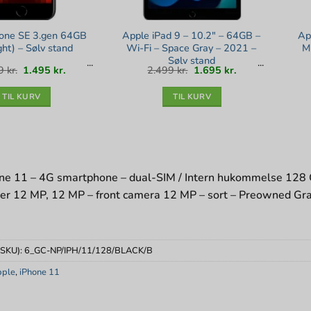
hone SE 3.gen 64GB
Apple iPad 9 – 10.2″ – 64GB –
Ap
ght) – Sølv stand
Wi-Fi – Space Gray – 2021 –
M
Sølv stand
Den
Den
Den
Den
99
kr.
1.495
kr.
2.499
kr.
1.695
kr.
oprindelige
aktuelle
oprindelige
aktuelle
pris
pris
pris
pris
var:
er:
var:
er:
2.199 kr..
1.495 kr..
2.499 kr..
1.695 kr..
TIL KURV
TIL KURV
ne 11 – 4G smartphone – dual-SIM / Intern hukommelse 128 
r 12 MP, 12 MP – front camera 12 MP – sort – Preowned Gr
(SKU):
6_GC-NP/IPH/11/128/BLACK/B
pple
,
iPhone 11