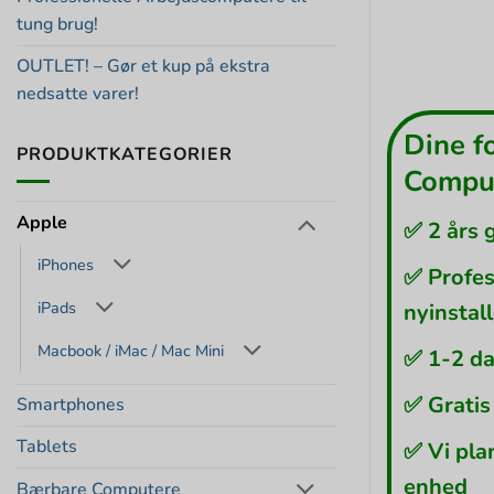
tung brug!
OUTLET! – Gør et kup på ekstra
nedsatte varer!
Dine f
PRODUKTKATEGORIER
Comput
Apple
✅ 2 års 
iPhones
✅ Profes
iPads
nyinstal
Macbook / iMac / Mac Mini
✅ 1-2 da
✅ Gratis
Smartphones
Tablets
✅ Vi pla
enhed
Bærbare Computere