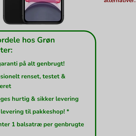
alternativer.
ordele hos Grøn
er:
garanti på alt genbrugt!
sionelt renset, testet &
leret
ges hurtig & sikker levering
 levering til pakkeshop! *
nter 1 balsatræ per genbrugte