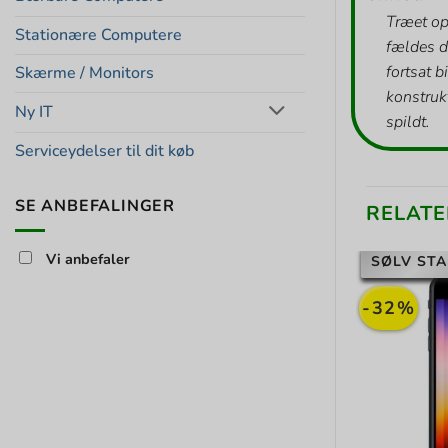
Træet op
Stationære Computere
fældes d
fortsat b
Skærme / Monitors
konstrukt
Ny IT
spildt.
Serviceydelser til dit køb
SE ANBEFALINGER
RELATE
Vi anbefaler
SØLV STA
-32%