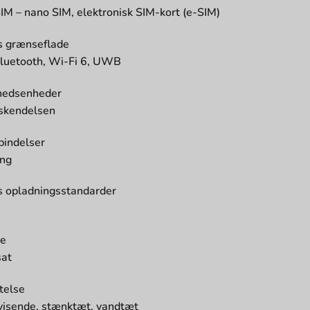
IM – nano SIM, elektronisk SIM-kort (e-SIM)
s grænseflade
luetooth, Wi-Fi 6, UWB
hedsenheder
skendelsen
bindelser
ing
s opladningsstandarder
pe
sat
telse
visende, stænktæt, vandtæt