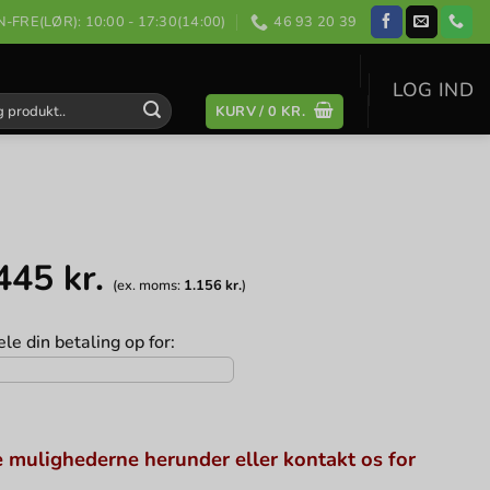
-FRE(LØR): 10:00 - 17:30(14:00)
46 93 20 39
LOG IND
KURV /
0
KR.
:
.445
kr.
(ex. moms:
1.156
kr.
)
le din betaling op for:
 mulighederne herunder eller kontakt os for