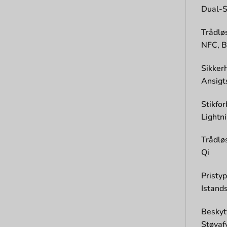
Dual-S
Trådlø
NFC, B
Sikker
Ansigt
Stikfor
Lightn
Trådlø
Qi
Pristy
Istand
Beskyt
Støvaf