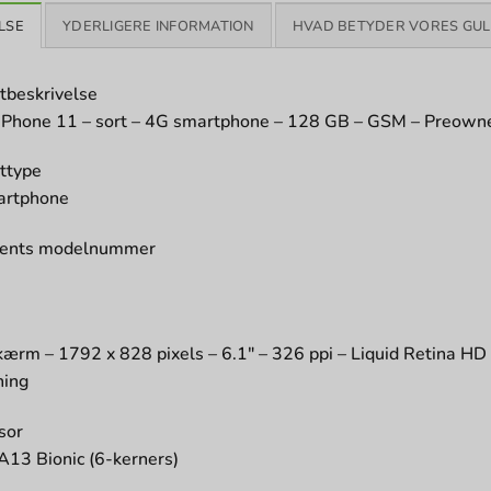
LSE
YDERLIGERE INFORMATION
HVAD BETYDER VORES GUL
tbeskrivelse
iPhone 11 – sort – 4G smartphone – 128 GB – GSM – Preown
ttype
artphone
cents modelnummer
1
m
ærm – 1792 x 828 pixels – 6.1″ – 326 ppi – Liquid Retina HD d
ning
sor
A13 Bionic (6-kerners)