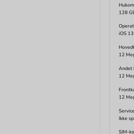
Hukom
128 G
Operat
iOS 13
Hoved
12 Mega
Andet
12 Mega
Front
12 Mega
Servic
Ikke sp
SIM-ko