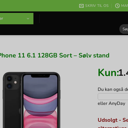
SKRIV TIL OS
MAN
er
Søg
efter
Phone 11 6.1 128GB Sort – Sølv stand
Kun:
1
Du kan også de
eller
AnyDay
Udsolgt - Se