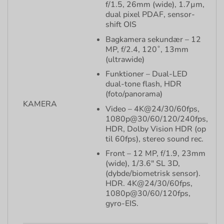
f/1.5, 26mm (wide), 1.7µm,
dual pixel PDAF, sensor-
shift OIS
Bagkamera sekundær – 12
MP, f/2.4, 120˚, 13mm
(ultrawide)
Funktioner – Dual-LED
dual-tone flash, HDR
(foto/panorama)
KAMERA
Video – 4K@24/30/60fps,
1080p@30/60/120/240fps,
HDR, Dolby Vision HDR (op
til 60fps), stereo sound rec.
Front – 12 MP, f/1.9, 23mm
(wide), 1/3.6″ SL 3D,
(dybde/biometrisk sensor).
HDR. 4K@24/30/60fps,
1080p@30/60/120fps,
gyro-EIS.