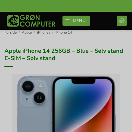
Fortsæt
til
indhold
MENU
Forside
/
Apple
/
iPhones
/
iPhone 14
Apple iPhone 14 256GB – Blue – Sølv stand
E-SIM – Sølv stand