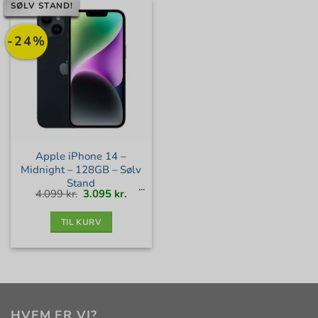
SØLV STAND!
-24%
Apple iPhone 14 –
Midnight – 128GB – Sølv
Stand
Den
Den
4.099
kr.
3.095
kr.
oprindelige
aktuelle
pris
pris
var:
er:
4.099 kr..
3.095 kr..
TIL KURV
HVEM ER VI?