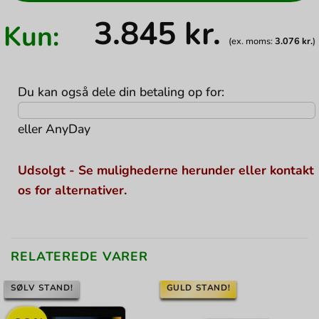
3.845
kr.
Kun:
(ex. moms:
3.076
kr.
)
Du kan også dele din betaling op for:
eller
AnyDay
Udsolgt - Se mulighederne herunder eller kontakt
os for alternativer.
RELATEREDE VARER
SØLV STAND!
GULD STAND!