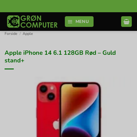
Fortsæt
til
indhold
MENU
Forside
/
Apple
Apple iPhone 14 6.1 128GB Rød – Guld
stand+