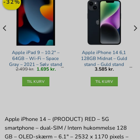
-32%
Apple iPad 9 – 10.2″ –
Apple iPhone 14 6,1
64GB – Wi-Fi – Space
128GB Midnat – Guld
Gray – 2021 – Sølv stand
stand – Guld stand
Den
Den
2.499
kr.
1.695
kr.
3.585
kr.
oprindelige
aktuelle
pris
pris
var:
er:
2.499 kr..
1.695 kr..
TIL KURV
TIL KURV
Apple iPhone 14 – (PRODUCT) RED – 5G
smartphone – dual-SIM / Intern hukommelse 128
GB – OLED-skærm – 6.1″ – 2532 x 1170 pixels –