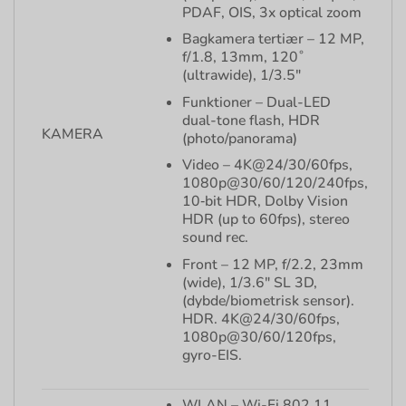
PDAF, OIS, 3x optical zoom
Bagkamera tertiær – 12 MP,
f/1.8, 13mm, 120˚
(ultrawide), 1/3.5″
Funktioner – Dual-LED
dual-tone flash, HDR
KAMERA
(photo/panorama)
Video – 4K@24/30/60fps,
1080p@30/60/120/240fps,
10‑bit HDR, Dolby Vision
HDR (up to 60fps), stereo
sound rec.
Front – 12 MP, f/2.2, 23mm
(wide), 1/3.6″ SL 3D,
(dybde/biometrisk sensor).
HDR. 4K@24/30/60fps,
1080p@30/60/120fps,
gyro-EIS.
WLAN – Wi-Fi 802.11