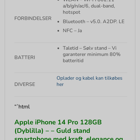
a/b/g/n/ac/6, dual-band,
hotspot
FORBINDELSER
Bluetooth – v5.0. A2DP. LE
NFC – Ja
Taletid – Sølv stand – Vi
garanterer minimum 80%
BATTERI
batteritid
Oplader og kabel kan tilkøbes
DIVERSE
her
“`html
Apple iPhone 14 Pro 128GB
(Dyblilla) – – Guld stand
smartphone med kraft, elegance og