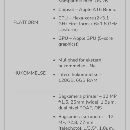
Kompatibel med iOS 26
Chipset – Apple A16 Bionic
CPU – Hexa-core (2×3.1
PLATFORM
GHz Firestorm + 6×1.8 GHz
Icestorm)
GPU – Apple GPU (5-core
graphics))
Mulighed for ekstern
hukommelse – Nej
HUKOMMELSE
Intern hukommelse –
128GB. 6GB RAM
Bagkamera primær – 12 MP,
f/1.5, 26mm (wide), 1.9µm,
dual pixel PDAF, OIS
Bagkamera sekundær – 12
MP, f/2.8, 77mm
(telephoto), 1/3.5″, 1.0µm,