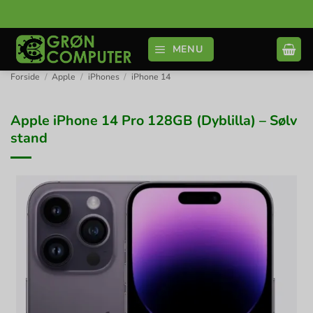
Fortsæt
til
indhold
MENU
Forside
/
Apple
/
iPhones
/
iPhone 14
Apple iPhone 14 Pro 128GB (Dyblilla) – Sølv
stand