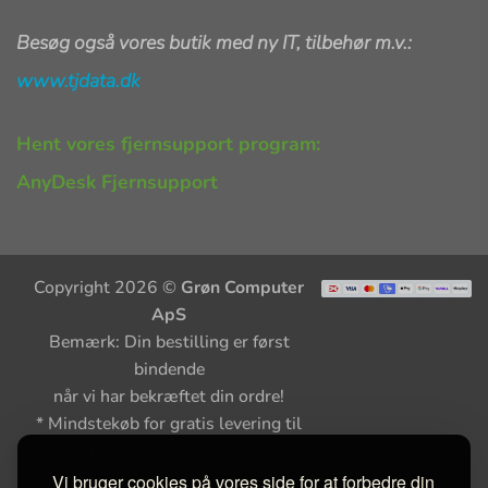
Besøg også vores butik med ny IT, tilbehør m.v.:
www.tjdata.dk
Hent vores fjernsupport program:
AnyDesk Fjernsupport
Copyright 2026 ©
Grøn Computer
ApS
Bemærk: Din bestilling er først
bindende
når vi har bekræftet din ordre!
* Mindstekøb for gratis levering til
pakkeshop Kr. 100,-
Vi bruger cookies på vores side for at forbedre din