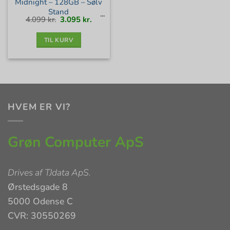
Midnight – 128GB – Sølv
Stand
Den
Den
4.099
kr.
3.095
kr.
oprindelige
aktuelle
pris
pris
var:
er:
4.099 kr..
3.095 kr..
TIL KURV
HVEM ER VI?
Grøn Computer ApS
Drives af
TJdata ApS
.
Ørstedsgade 8
5000 Odense C
CVR: 30550269